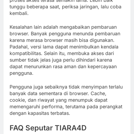
tunggu beberapa saat, periksa jaringan, lalu coba
kembali.
Kesalahan lain adalah mengabaikan pembaruan
browser. Banyak pengguna menunda pembaruan
karena merasa browser masih bisa digunakan.
Padahal, versi lama dapat menimbulkan kendala
kompatibilitas. Selain itu, membuka akses dari
sumber tidak jelas juga perlu dihindari karena
dapat menurunkan rasa aman dan kepercayaan
pengguna.
Pengguna juga sebaiknya tidak menyimpan terlalu
banyak data sementara di browser. Cache,
cookie, dan riwayat yang menumpuk dapat
memengaruhi performa, terutama pada perangkat
dengan kapasitas terbatas.
FAQ Seputar TIARA4D