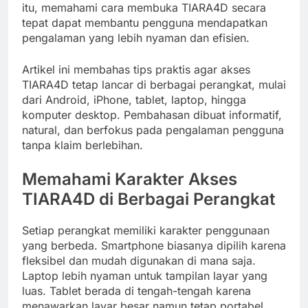
itu, memahami cara membuka TIARA4D secara
tepat dapat membantu pengguna mendapatkan
pengalaman yang lebih nyaman dan efisien.
Artikel ini membahas tips praktis agar akses
TIARA4D tetap lancar di berbagai perangkat, mulai
dari Android, iPhone, tablet, laptop, hingga
komputer desktop. Pembahasan dibuat informatif,
natural, dan berfokus pada pengalaman pengguna
tanpa klaim berlebihan.
Memahami Karakter Akses
TIARA4D di Berbagai Perangkat
Setiap perangkat memiliki karakter penggunaan
yang berbeda. Smartphone biasanya dipilih karena
fleksibel dan mudah digunakan di mana saja.
Laptop lebih nyaman untuk tampilan layar yang
luas. Tablet berada di tengah-tengah karena
menawarkan layar besar namun tetap portabel.