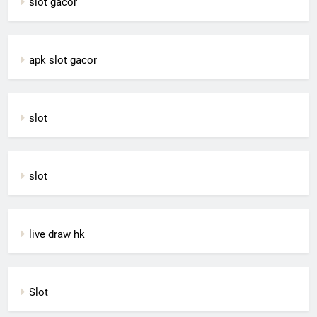
slot gacor
apk slot gacor
slot
slot
live draw hk
Slot