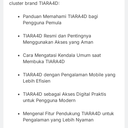
cluster brand TIARA4D:
Panduan Memahami TIARA4D bagi
Pengguna Pemula
TIARA4D Resmi dan Pentingnya
Menggunakan Akses yang Aman
Cara Mengatasi Kendala Umum saat
Membuka TIARA4D
TIARA4D dengan Pengalaman Mobile yang
Lebih Efisien
TIARA4D sebagai Akses Digital Praktis
untuk Pengguna Modern
Mengenal Fitur Pendukung TIARA4D untuk
Pengalaman yang Lebih Nyaman