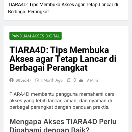
TIARA4D: Tips Membuka Akses agar Tetap Lancar di
Berbagai Perangkat
PANDUAN AKSES DIGITAL
TIARA4D: Tips Membuka
Akses agar Tetap Lancar di
Berbagai Perangkat
0
B8bec47
1 Month Ago
19 Mins
TIARA4D membantu pengguna memahami cara
akses yang lebih lancar, aman, dan nyaman di
berbagai perangkat dengan panduan praktis.
Mengapa Akses TIARA4D Perlu
Dipahami dengan Baik?