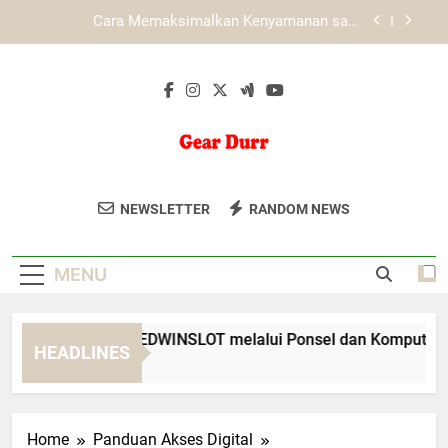
Skip
Cara Mengakses EDWINSLOT melalui Perangkat
to
Mobile dan Desktop
content
Cara Mengakses LEBAH4D melalui Perangkat
Mobile dan Desktop
Cara Menjelajahi EDWINSLOT melalui Ponsel dan
Komputer
Cara Memaksimalkan Kenyamanan saat
Mengakses LEBAH4D
Gear Durr
Temukan Berbagai Peralatan Dan
Cara Mengakses EDWINSLOT melalui Perangkat
NEWSLETTER
RANDOM NEWS
Mobile dan Desktop
Aksesoris Outdoor Berkualitas Di
Cara Mengakses LEBAH4D melalui Perangkat
Geardurr. Persiapan Terbaik Untuk
Mobile dan Desktop
MENU
Petualangan Anda.
ra Menjelajahi EDWINSLOT melalui Ponsel dan Komputer
HEADLINES
Weeks Ago
Home
Panduan Akses Digital