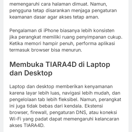
memengaruhi cara halaman dimuat. Namun,
pengguna tetap disarankan menjaga pengaturan
keamanan dasar agar akses tetap aman.
Pengalaman di iPhone biasanya lebih konsisten
jika perangkat memiliki ruang penyimpanan cukup.
Ketika memori hampir penuh, performa aplikasi
termasuk browser bisa menurun.
Membuka TIARA4D di Laptop
dan Desktop
Laptop dan desktop memberikan kenyamanan
karena layar lebih luas, navigasi lebih mudah, dan
pengelolaan tab lebih fleksibel. Namun, perangkat
ini juga tidak bebas dari kendala. Ekstensi
browser, firewall, pengaturan DNS, atau koneksi
Wi-Fi yang padat dapat memengaruhi kelancaran
akses TIARA4D.