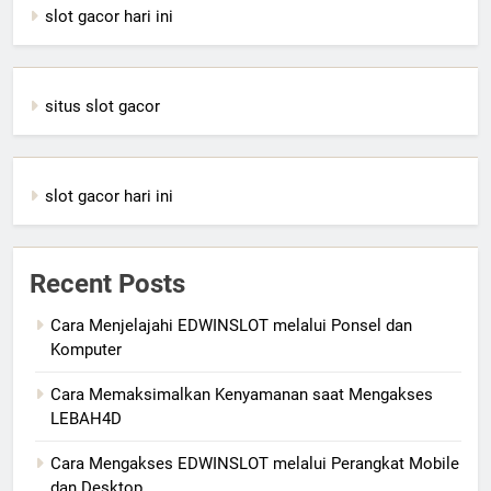
slot gacor hari ini
situs slot gacor
slot gacor hari ini
Recent Posts
Cara Menjelajahi EDWINSLOT melalui Ponsel dan
Komputer
Cara Memaksimalkan Kenyamanan saat Mengakses
LEBAH4D
Cara Mengakses EDWINSLOT melalui Perangkat Mobile
dan Desktop