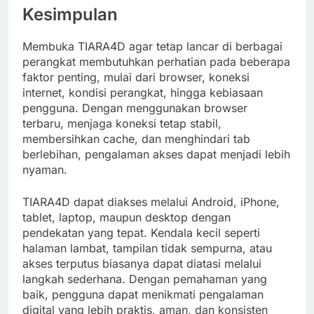
Kesimpulan
Membuka TIARA4D agar tetap lancar di berbagai
perangkat membutuhkan perhatian pada beberapa
faktor penting, mulai dari browser, koneksi
internet, kondisi perangkat, hingga kebiasaan
pengguna. Dengan menggunakan browser
terbaru, menjaga koneksi tetap stabil,
membersihkan cache, dan menghindari tab
berlebihan, pengalaman akses dapat menjadi lebih
nyaman.
TIARA4D dapat diakses melalui Android, iPhone,
tablet, laptop, maupun desktop dengan
pendekatan yang tepat. Kendala kecil seperti
halaman lambat, tampilan tidak sempurna, atau
akses terputus biasanya dapat diatasi melalui
langkah sederhana. Dengan pemahaman yang
baik, pengguna dapat menikmati pengalaman
digital yang lebih praktis, aman, dan konsisten