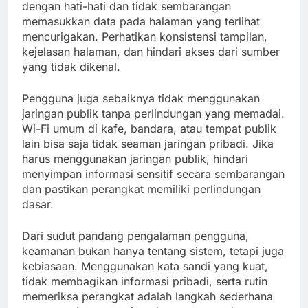
dengan hati-hati dan tidak sembarangan
memasukkan data pada halaman yang terlihat
mencurigakan. Perhatikan konsistensi tampilan,
kejelasan halaman, dan hindari akses dari sumber
yang tidak dikenal.
Pengguna juga sebaiknya tidak menggunakan
jaringan publik tanpa perlindungan yang memadai.
Wi-Fi umum di kafe, bandara, atau tempat publik
lain bisa saja tidak seaman jaringan pribadi. Jika
harus menggunakan jaringan publik, hindari
menyimpan informasi sensitif secara sembarangan
dan pastikan perangkat memiliki perlindungan
dasar.
Dari sudut pandang pengalaman pengguna,
keamanan bukan hanya tentang sistem, tetapi juga
kebiasaan. Menggunakan kata sandi yang kuat,
tidak membagikan informasi pribadi, serta rutin
memeriksa perangkat adalah langkah sederhana