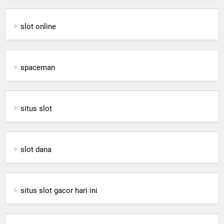
slot online
spaceman
situs slot
slot dana
situs slot gacor hari ini