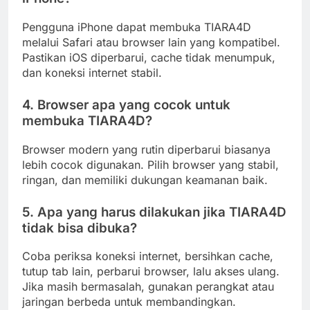
Pengguna iPhone dapat membuka TIARA4D
melalui Safari atau browser lain yang kompatibel.
Pastikan iOS diperbarui, cache tidak menumpuk,
dan koneksi internet stabil.
4. Browser apa yang cocok untuk
membuka TIARA4D?
Browser modern yang rutin diperbarui biasanya
lebih cocok digunakan. Pilih browser yang stabil,
ringan, dan memiliki dukungan keamanan baik.
5. Apa yang harus dilakukan jika TIARA4D
tidak bisa dibuka?
Coba periksa koneksi internet, bersihkan cache,
tutup tab lain, perbarui browser, lalu akses ulang.
Jika masih bermasalah, gunakan perangkat atau
jaringan berbeda untuk membandingkan.