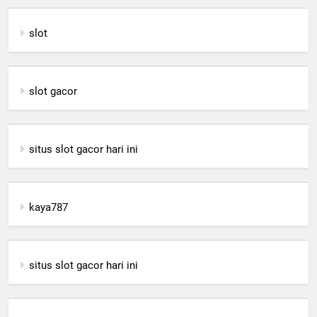
slot
slot gacor
situs slot gacor hari ini
kaya787
situs slot gacor hari ini