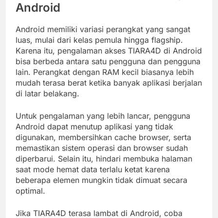
Android
Android memiliki variasi perangkat yang sangat
luas, mulai dari kelas pemula hingga flagship.
Karena itu, pengalaman akses TIARA4D di Android
bisa berbeda antara satu pengguna dan pengguna
lain. Perangkat dengan RAM kecil biasanya lebih
mudah terasa berat ketika banyak aplikasi berjalan
di latar belakang.
Untuk pengalaman yang lebih lancar, pengguna
Android dapat menutup aplikasi yang tidak
digunakan, membersihkan cache browser, serta
memastikan sistem operasi dan browser sudah
diperbarui. Selain itu, hindari membuka halaman
saat mode hemat data terlalu ketat karena
beberapa elemen mungkin tidak dimuat secara
optimal.
Jika TIARA4D terasa lambat di Android, coba