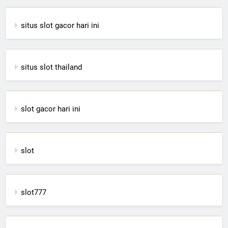
situs slot gacor hari ini
situs slot thailand
slot gacor hari ini
slot
slot777