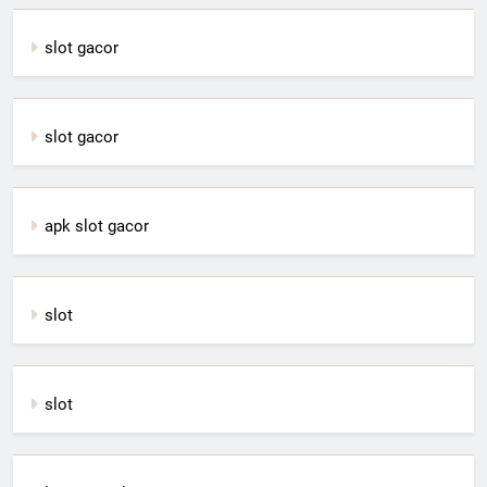
slot gacor
slot gacor
apk slot gacor
slot
slot