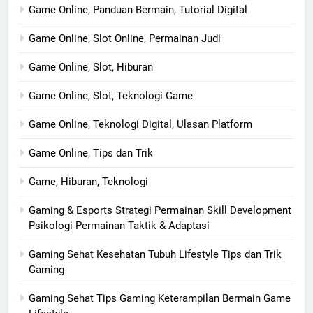
Game Online, Panduan Bermain, Tutorial Digital
Game Online, Slot Online, Permainan Judi
Game Online, Slot, Hiburan
Game Online, Slot, Teknologi Game
Game Online, Teknologi Digital, Ulasan Platform
Game Online, Tips dan Trik
Game, Hiburan, Teknologi
Gaming & Esports Strategi Permainan Skill Development
Psikologi Permainan Taktik & Adaptasi
Gaming Sehat Kesehatan Tubuh Lifestyle Tips dan Trik
Gaming
Gaming Sehat Tips Gaming Keterampilan Bermain Game