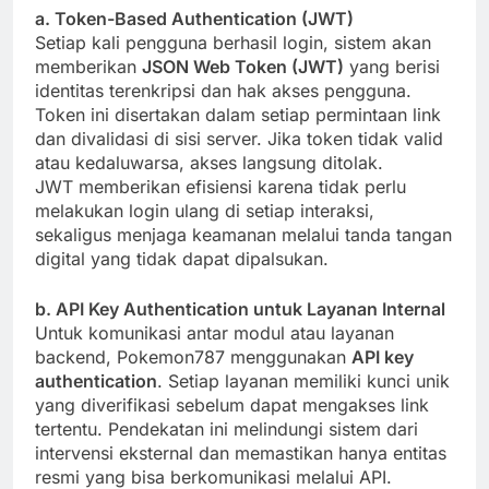
a. Token-Based Authentication (JWT)
Setiap kali pengguna berhasil login, sistem akan
memberikan
JSON Web Token (JWT)
yang berisi
identitas terenkripsi dan hak akses pengguna.
Token ini disertakan dalam setiap permintaan link
dan divalidasi di sisi server. Jika token tidak valid
atau kedaluwarsa, akses langsung ditolak.
JWT memberikan efisiensi karena tidak perlu
melakukan login ulang di setiap interaksi,
sekaligus menjaga keamanan melalui tanda tangan
digital yang tidak dapat dipalsukan.
b. API Key Authentication untuk Layanan Internal
Untuk komunikasi antar modul atau layanan
backend, Pokemon787 menggunakan
API key
authentication
. Setiap layanan memiliki kunci unik
yang diverifikasi sebelum dapat mengakses link
tertentu. Pendekatan ini melindungi sistem dari
intervensi eksternal dan memastikan hanya entitas
resmi yang bisa berkomunikasi melalui API.