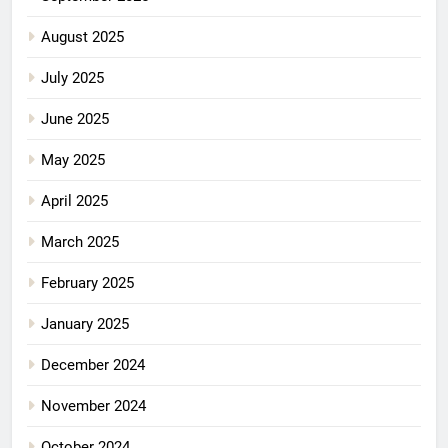
August 2025
July 2025
June 2025
May 2025
April 2025
March 2025
February 2025
January 2025
December 2024
November 2024
October 2024