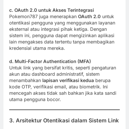
c. OAuth 2.0 untuk Akses Terintegrasi
Pokemon787 juga menerapkan
OAuth 2.0
untuk
otentikasi pengguna yang menggunakan layanan
eksternal atau integrasi pihak ketiga. Dengan
sistem ini, pengguna dapat mengizinkan aplikasi
lain mengakses data tertentu tanpa membagikan
kredensial utama mereka.
d. Multi-Factor Authentication (MFA)
Untuk link yang bersifat kritis, seperti pengaturan
akun atau dashboard administratif, sistem
menambahkan
lapisan verifikasi kedua
berupa
kode OTP, verifikasi email, atau biometrik. Ini
mencegah akses tidak sah bahkan jika kata sandi
utama pengguna bocor.
3. Arsitektur Otentikasi dalam Sistem Link