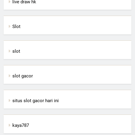
live draw hk
Slot
slot
slot gacor
situs slot gacor hari ini
kaya787