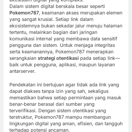
Dalam sistem digital berskala besar seperti
Pokemon787
, keamanan akses merupakan elemen
yang sangat krusial. Setiap link dalam
ekosistemnya bukan sekadar jalur menuju halaman
tertentu, melainkan bagian dari jaringan
komunikasi internal yang membawa data sensitif
pengguna dan sistem. Untuk menjaga integritas
serta keamanannya, Pokemon787 menerapkan
serangkaian
strategi otentikasi
pada setiap link—
baik untuk pengguna, aplikasi, maupun layanan
antarserver.
Pendekatan ini bertujuan agar tidak ada link yang
dapat diakses tanpa izin yang sah, sekaligus
memastikan bahwa setiap permintaan yang masuk
benar-benar berasal dari sumber yang
terverifikasi. Dengan sistem otentikasi yang
terstruktur, Pokemon787 mampu membangun
lingkungan digital yang aman, efisien, dan tangguh
terhadap potensi ancaman.