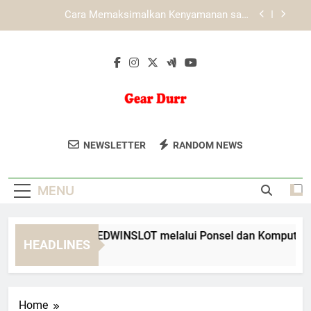
Skip
Cara Mengakses EDWINSLOT melalui Perangkat
to
Mobile dan Desktop
content
Cara Mengakses LEBAH4D melalui Perangkat
Mobile dan Desktop
Cara Menjelajahi EDWINSLOT melalui Ponsel dan
Komputer
Cara Memaksimalkan Kenyamanan saat
Mengakses LEBAH4D
Gear Durr
Temukan Berbagai Peralatan Dan
Cara Mengakses EDWINSLOT melalui Perangkat
NEWSLETTER
RANDOM NEWS
Mobile dan Desktop
Aksesoris Outdoor Berkualitas Di
Cara Mengakses LEBAH4D melalui Perangkat
Geardurr. Persiapan Terbaik Untuk
Mobile dan Desktop
MENU
Petualangan Anda.
ra Menjelajahi EDWINSLOT melalui Ponsel dan Komputer
HEADLINES
Weeks Ago
Home