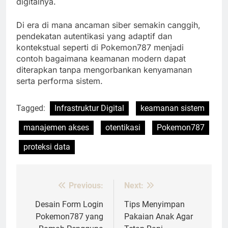
digitalnya.
Di era di mana ancaman siber semakin canggih,
pendekatan autentikasi yang adaptif dan
kontekstual seperti di Pokemon787 menjadi
contoh bagaimana keamanan modern dapat
diterapkan tanpa mengorbankan kenyamanan
serta performa sistem.
Tagged:
Infrastruktur Digital
keamanan sistem
manajemen akses
otentikasi
Pokemon787
proteksi data
Previous:
Next:
Post
navigation
Desain Form Login
Tips Menyimpan
Pokemon787 yang
Pakaian Anak Agar