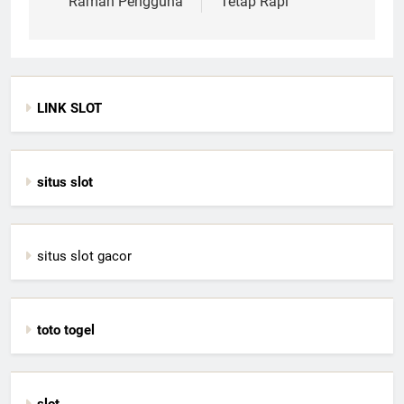
Ramah Pengguna
Tetap Rapi
LINK SLOT
situs slot
situs slot gacor
toto togel
slot