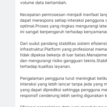
volume data bertambah.
Kecepatan pemrosesan menjadi manfaat langs
dapat merespons setiap interaksi pengguna d
optimal.Proses yang ringkas mengurangi late
ini sangat berpengaruh terhadap kenyamanan
Dari sudut pandang stabilitas sistem efisie
infrastruktur.Platform yang profesional mema
tidak dipaksa bekerja di luar batas.Manaje
dan mengurangi risiko gangguan teknis.Stabi
terhadap kualitas layanan.
Pengalaman pengguna turut meningkat ketika
interaksi yang lebih lancar tanpa jeda yan
yang dapat diprediksi sehingga pengguna m
responsif cenderung lebih sering digunakan