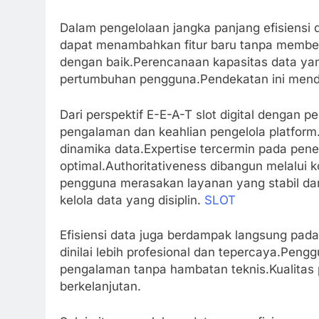
Dalam pengelolaan jangka panjang efisiensi 
dapat menambahkan fitur baru tanpa membeba
dengan baik.Perencanaan kapasitas data y
pertumbuhan pengguna.Pendekatan ini mendu
Dari perspektif E-E-A-T slot digital dengan 
pengalaman dan keahlian pengelola platform
dinamika data.Expertise tercermin pada pe
optimal.Authoritativeness dibangun melalui k
pengguna merasakan layanan yang stabil dan 
kelola data yang disiplin.
SLOT
Efisiensi data juga berdampak langsung pada
dinilai lebih profesional dan tepercaya.Pen
pengalaman tanpa hambatan teknis.Kualitas 
berkelanjutan.