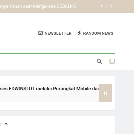
enyamanan saat Mengakses LEBAH4D
lalui Perangkat Mobile dan Desktop
elalui Perangkat Mobile dan Desktop
NEWSLETTER
RANDOM NEWS
WINSLOT melalui Ponsel dan Komputer
rr. Persiapan Terbaik Untuk Petualangan Anda.
enyamanan saat Mengakses LEBAH4D
lalui Perangkat Mobile dan Desktop
elalui Perangkat Mobile dan Desktop
OT melalui Perangkat Mobile dan Desktop
Cara Menga
3 Weeks Ago
gi