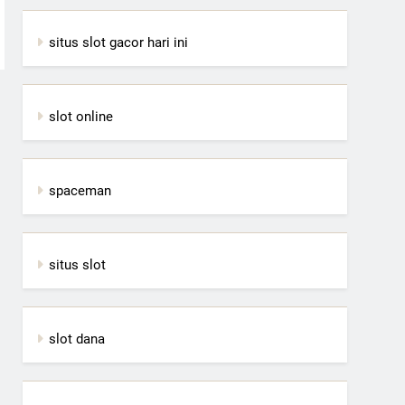
situs slot gacor hari ini
slot online
spaceman
situs slot
slot dana