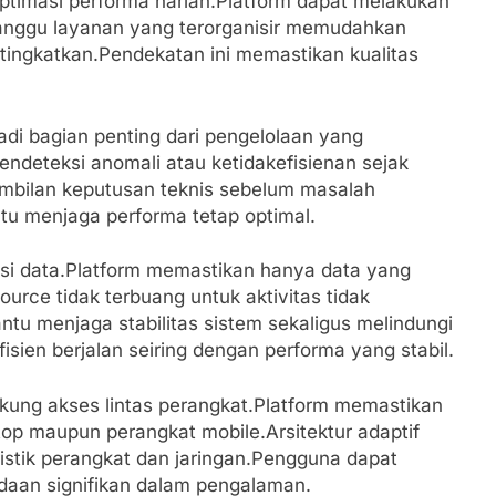
ptimasi performa harian.Platform dapat melakukan
ganggu layanan yang terorganisir memudahkan
itingkatkan.Pendekatan ini memastikan kualitas
di bagian penting dari pengelolaan yang
endeteksi anomali atau ketidakefisienan sejak
mbilan keputusan teknis sebelum masalah
u menjaga performa tetap optimal.
nsi data.Platform memastikan hanya data yang
ource tidak terbuang untuk aktivitas tidak
tu menjaga stabilitas sistem sekaligus melindungi
sien berjalan seiring dengan performa yang stabil.
kung akses lintas perangkat.Platform memastikan
ktop maupun perangkat mobile.Arsitektur adaptif
istik perangkat dan jaringan.Pengguna dapat
daan signifikan dalam pengalaman.