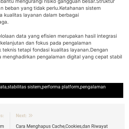
mbantu mengurangi risiko gangguan besar.Struktur
n beban yang tidak perlu.Ketahanan sistem
 kualitas layanan dalam berbagai
aga.
lolaan data yang efisien merupakan hasil integrasi
rkelanjutan dan fokus pada pengalaman
 teknis tetapi fondasi kualitas layanan.Dengan
 menghadirkan pengalaman digital yang cepat stabil
data,stabilitas sistem,performa platform,pengalaman
s:
Next:
am
Cara Menghapus Cache,Cookies,dan Riwayat