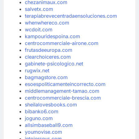
chezanimaux.com
salvetx.com
terapiabrevecentradaensoluciones.com
whenwhereco.com
wcdoit.com
kampouridespoina.com
centrocommerciale-airone.com
frutasdeeuropa.com
clearchoiceres.com
gabinete-psicologico.net
rugwix.net
bagmagstore.com
esoespoliticamenteincorrecto.com
middlemanagement-tamao.com
centrocommerciale-brescia.com
sheilalovesbooks.com
bibanko6.com
joguno.com
allsimbaseball9.com
youmovise.com
intojerseys.com