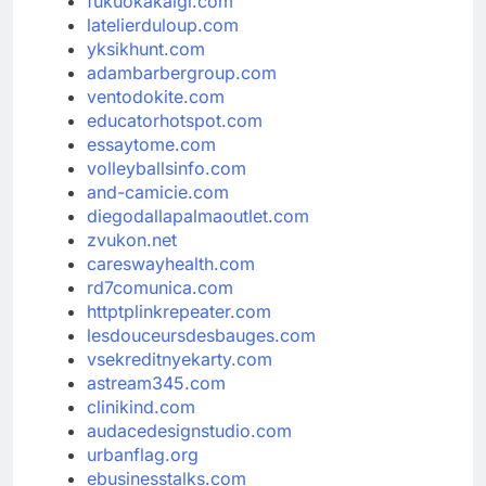
fukuokakaigi.com
latelierduloup.com
yksikhunt.com
adambarbergroup.com
ventodokite.com
educatorhotspot.com
essaytome.com
volleyballsinfo.com
and-camicie.com
diegodallapalmaoutlet.com
zvukon.net
careswayhealth.com
rd7comunica.com
httptplinkrepeater.com
lesdouceursdesbauges.com
vsekreditnyekarty.com
astream345.com
clinikind.com
audacedesignstudio.com
urbanflag.org
ebusinesstalks.com