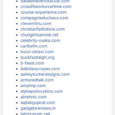
dallasmavericksclub.com
crossfitworkovertime.com
course-experience.com
compagnieduchaos.com
cleverminu.com
christianfaithstore.com
chungkhoanviet.net
celebrity-osaka.com
caribefm.com
burzi-obiavi.com
buckfastleigh.org
b-faast.com
bebidasycopas.com
ashleytuckerdesigns.com
armoredtalk.com
amalmp.com
alphapsilocybins.com
abtehnic.com
aajtakgujarat.com
gadgetsreviews.in
tabrizmusic.net