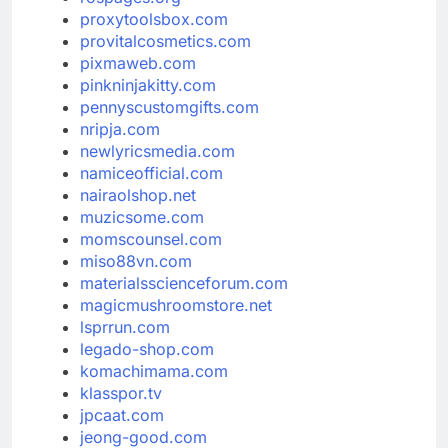
proxytoolsbox.com
provitalcosmetics.com
pixmaweb.com
pinkninjakitty.com
pennyscustomgifts.com
nripja.com
newlyricsmedia.com
namiceofficial.com
nairaolshop.net
muzicsome.com
momscounsel.com
miso88vn.com
materialsscienceforum.com
magicmushroomstore.net
lsprrun.com
legado-shop.com
komachimama.com
klasspor.tv
jpcaat.com
jeong-good.com