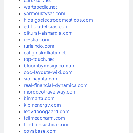
cars-sell.net
wartapedia.net
yarmouktvsat.com
hidalgoelectrodomesticos.com
edificiodelicias.com
dikurat-alsharqia.com
re-sha.com
turisindo.com
callgirlskolkata.net
top-touch.net
bloombydesignco.com
coc-layouts-wiki.com
sio-nayuta.com
real-financial-dynamics.com
moroccotravelway.com
binmarta.com
kipinenergy.com
leovdboogaard.com
tellmeacharm.com
hindimesuchna.com
covabase.com