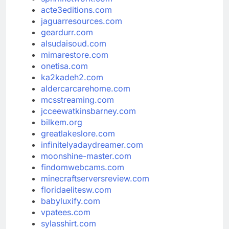
acte3editions.com
jaguarresources.com
geardurr.com
alsudaisoud.com
mimarestore.com
onetisa.com
ka2kadeh2.com
aldercarcarehome.com
mcsstreaming.com
jcceewatkinsbarney.com
bilkem.org
greatlakeslore.com
infinitelyadaydreamer.com
moonshine-master.com
findomwebcams.com
minecraftserversreview.com
floridaelitesw.com
babyluxify.com
vpatees.com
sylasshirt.com