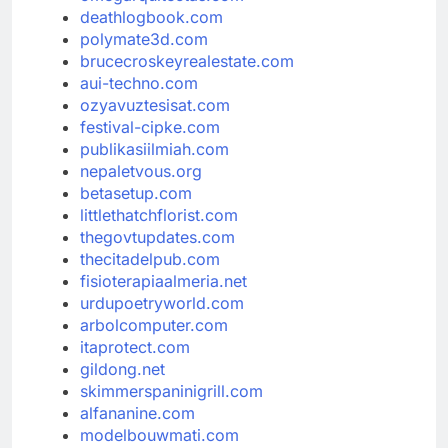
deathlogbook.com
polymate3d.com
brucecroskeyrealestate.com
aui-techno.com
ozyavuztesisat.com
festival-cipke.com
publikasiilmiah.com
nepaletvous.org
betasetup.com
littlethatchflorist.com
thegovtupdates.com
thecitadelpub.com
fisioterapiaalmeria.net
urdupoetryworld.com
arbolcomputer.com
itaprotect.com
gildong.net
skimmerspaninigrill.com
alfananine.com
modelbouwmati.com