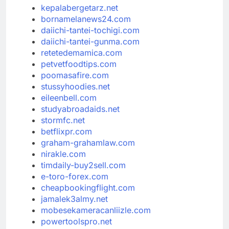
kepalabergetarz.net
bornamelanews24.com
daiichi-tantei-tochigi.com
daiichi-tantei-gunma.com
retetedemamica.com
petvetfoodtips.com
poomasafire.com
stussyhoodies.net
eileenbell.com
studyabroadaids.net
stormfc.net
betflixpr.com
graham-grahamlaw.com
nirakle.com
timdaily-buy2sell.com
e-toro-forex.com
cheapbookingflight.com
jamalek3almy.net
mobesekameracanliizle.com
powertoolspro.net