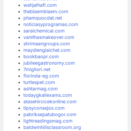
wahjalhafl.com
theblaemblaem.com
phamquocdat.net
noticiasyprogramas.com
saralchemical.com
vanithasmakeover.com
shrimaangroups.com
maydiengiaichat.com
bookbaopr.com
jubileegastronomy.com
7migliori.net
florinda-eg.com
turtlespet.com
ashtarmag.com
todaygkallexams.com
atasehircicekonline.com
tipsyconsejos.com
pabriksepatubogor.com
lightreadingsmag.com
baldwinhillsclassroom.org