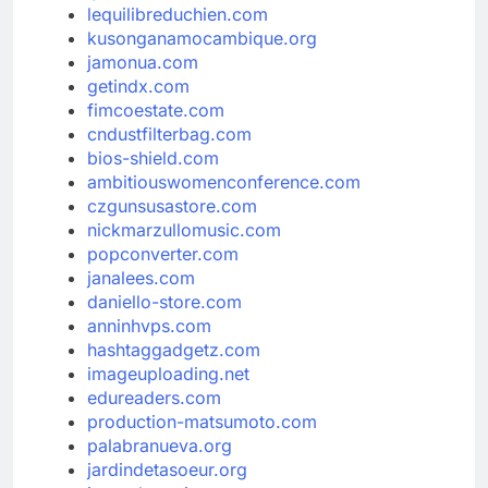
lequilibreduchien.com
kusonganamocambique.org
jamonua.com
getindx.com
fimcoestate.com
cndustfilterbag.com
bios-shield.com
ambitiouswomenconference.com
czgunsusastore.com
nickmarzullomusic.com
popconverter.com
janalees.com
daniello-store.com
anninhvps.com
hashtaggadgetz.com
imageuploading.net
edureaders.com
production-matsumoto.com
palabranueva.org
jardindetasoeur.org