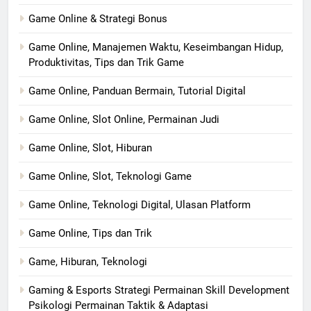
Game Online & Strategi Bonus
Game Online, Manajemen Waktu, Keseimbangan Hidup,
Produktivitas, Tips dan Trik Game
Game Online, Panduan Bermain, Tutorial Digital
Game Online, Slot Online, Permainan Judi
Game Online, Slot, Hiburan
Game Online, Slot, Teknologi Game
Game Online, Teknologi Digital, Ulasan Platform
Game Online, Tips dan Trik
Game, Hiburan, Teknologi
Gaming & Esports Strategi Permainan Skill Development
Psikologi Permainan Taktik & Adaptasi