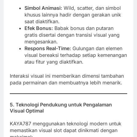
Simbol Animasi:
Wild, scatter, dan simbol
khusus lainnya hadir dengan gerakan unik
saat diaktifkan.
Efek Bonus:
Babak bonus dan putaran
gratis disertai dengan transisi visual yang
mengesankan.
Respons Real-Time:
Gulungan dan elemen
visual bereaksi terhadap setiap kemenangan
atau fitur yang diaktifkan.
Interaksi visual ini memberikan dimensi tambahan
pada permainan dan membuatnya lebih menarik.
5. Teknologi Pendukung untuk Pengalaman
Visual Optimal
KAYA787 menggunakan teknologi modern untuk
memastikan visual slot dapat dinikmati dengan