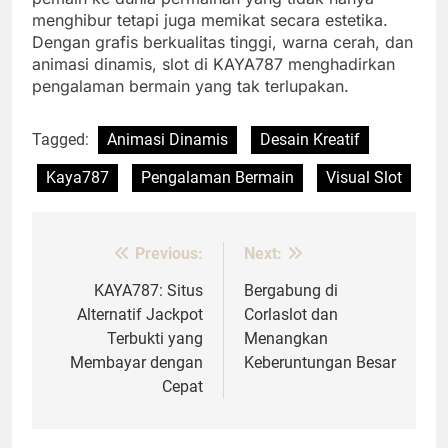
menghibur tetapi juga memikat secara estetika.
Dengan grafis berkualitas tinggi, warna cerah, dan
animasi dinamis, slot di KAYA787 menghadirkan
pengalaman bermain yang tak terlupakan.
Tagged:
Animasi Dinamis
Desain Kreatif
Kaya787
Pengalaman Bermain
Visual Slot
Previous:
Next:
Post
navigation
KAYA787: Situs
Bergabung di
Alternatif Jackpot
Corlaslot dan
Terbukti yang
Menangkan
Membayar dengan
Keberuntungan Besar
Cepat