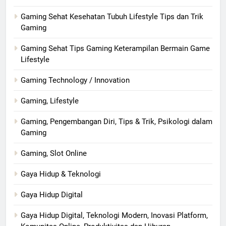
Gaming Sehat Kesehatan Tubuh Lifestyle Tips dan Trik
Gaming
Gaming Sehat Tips Gaming Keterampilan Bermain Game
Lifestyle
Gaming Technology / Innovation
Gaming, Lifestyle
Gaming, Pengembangan Diri, Tips & Trik, Psikologi dalam
Gaming
Gaming, Slot Online
Gaya Hidup & Teknologi
Gaya Hidup Digital
Gaya Hidup Digital, Teknologi Modern, Inovasi Platform,