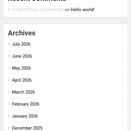
A WordPress Commenter
on
Hello world!
Archives
July 2026
June 2026
May 2026
April 2026
March 2026
February 2026
January 2026
December 2025