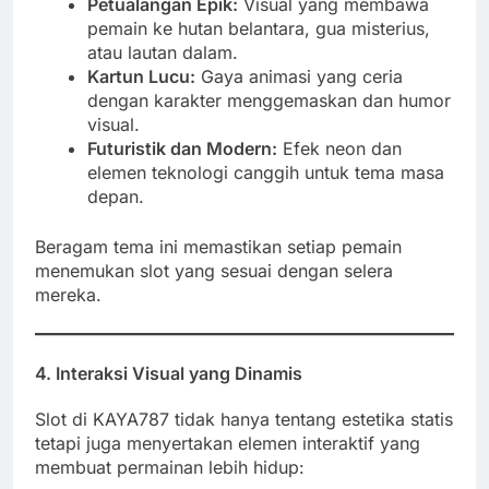
Petualangan Epik:
Visual yang membawa
pemain ke hutan belantara, gua misterius,
atau lautan dalam.
Kartun Lucu:
Gaya animasi yang ceria
dengan karakter menggemaskan dan humor
visual.
Futuristik dan Modern:
Efek neon dan
elemen teknologi canggih untuk tema masa
depan.
Beragam tema ini memastikan setiap pemain
menemukan slot yang sesuai dengan selera
mereka.
4. Interaksi Visual yang Dinamis
Slot di KAYA787 tidak hanya tentang estetika statis
tetapi juga menyertakan elemen interaktif yang
membuat permainan lebih hidup: