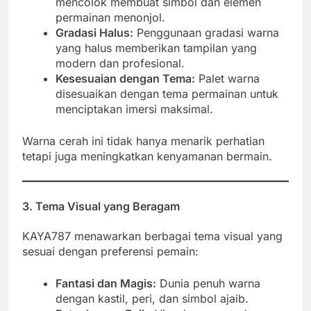
mencolok membuat simbol dan elemen
permainan menonjol.
Gradasi Halus:
Penggunaan gradasi warna
yang halus memberikan tampilan yang
modern dan profesional.
Kesesuaian dengan Tema:
Palet warna
disesuaikan dengan tema permainan untuk
menciptakan imersi maksimal.
Warna cerah ini tidak hanya menarik perhatian
tetapi juga meningkatkan kenyamanan bermain.
3. Tema Visual yang Beragam
KAYA787 menawarkan berbagai tema visual yang
sesuai dengan preferensi pemain:
Fantasi dan Magis:
Dunia penuh warna
dengan kastil, peri, dan simbol ajaib.