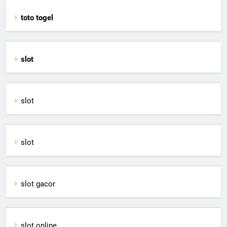
toto togel
slot
slot
slot
slot gacor
slot online