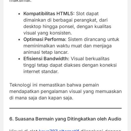
maksimal:
Kompatibilitas HTML5:
Slot dapat
dimainkan di berbagai perangkat, dari
desktop hingga ponsel, dengan kualitas
visual yang konsisten.
Optimasi Performa:
Sistem dirancang untuk
meminimalkan waktu muat dan menjaga
animasi tetap lancar.
Efisiensi Bandwidth:
Visual berkualitas
tinggi tetap dapat diakses dengan koneksi
internet standar.
Teknologi ini memastikan bahwa pemain
mendapatkan pengalaman visual yang memuaskan
di mana saja dan kapan saja.
6. Suasana Bermain yang Ditingkatkan oleh Audio