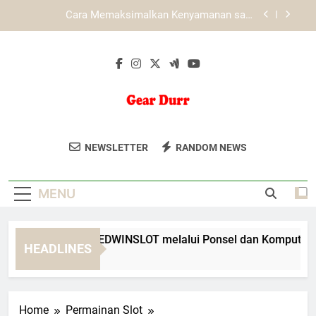
Skip
Cara Mengakses EDWINSLOT melalui Perangkat
to
Mobile dan Desktop
content
Cara Mengakses LEBAH4D melalui Perangkat
Mobile dan Desktop
Cara Menjelajahi EDWINSLOT melalui Ponsel dan
Komputer
Cara Memaksimalkan Kenyamanan saat
Mengakses LEBAH4D
Gear Durr
Temukan Berbagai Peralatan Dan
Cara Mengakses EDWINSLOT melalui Perangkat
NEWSLETTER
RANDOM NEWS
Mobile dan Desktop
Aksesoris Outdoor Berkualitas Di
Cara Mengakses LEBAH4D melalui Perangkat
Geardurr. Persiapan Terbaik Untuk
Mobile dan Desktop
MENU
Petualangan Anda.
ra Menjelajahi EDWINSLOT melalui Ponsel dan Komputer
HEADLINES
Weeks Ago
Home
Permainan Slot