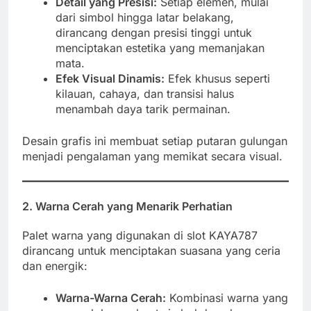
Detail yang Presisi:
Setiap elemen, mulai
dari simbol hingga latar belakang,
dirancang dengan presisi tinggi untuk
menciptakan estetika yang memanjakan
mata.
Efek Visual Dinamis:
Efek khusus seperti
kilauan, cahaya, dan transisi halus
menambah daya tarik permainan.
Desain grafis ini membuat setiap putaran gulungan
menjadi pengalaman yang memikat secara visual.
2. Warna Cerah yang Menarik Perhatian
Palet warna yang digunakan di slot KAYA787
dirancang untuk menciptakan suasana yang ceria
dan energik:
Warna-Warna Cerah:
Kombinasi warna yang