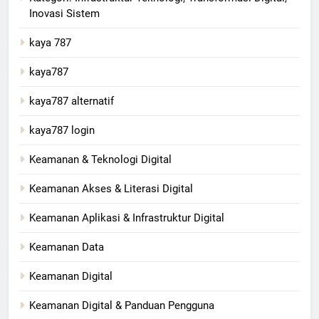
Inovasi Sistem
kaya 787
kaya787
kaya787 alternatif
kaya787 login
Keamanan & Teknologi Digital
Keamanan Akses & Literasi Digital
Keamanan Aplikasi & Infrastruktur Digital
Keamanan Data
Keamanan Digital
Keamanan Digital & Panduan Pengguna