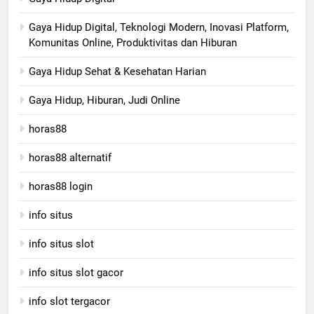
Gaya Hidup Digital, Teknologi Modern, Inovasi Platform,
Komunitas Online, Produktivitas dan Hiburan
Gaya Hidup Sehat & Kesehatan Harian
Gaya Hidup, Hiburan, Judi Online
horas88
horas88 alternatif
horas88 login
info situs
info situs slot
info situs slot gacor
info slot tergacor