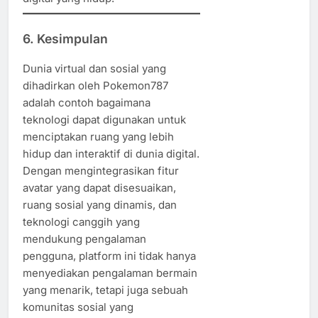
6. Kesimpulan
Dunia virtual dan sosial yang
dihadirkan oleh Pokemon787
adalah contoh bagaimana
teknologi dapat digunakan untuk
menciptakan ruang yang lebih
hidup dan interaktif di dunia digital.
Dengan mengintegrasikan fitur
avatar yang dapat disesuaikan,
ruang sosial yang dinamis, dan
teknologi canggih yang
mendukung pengalaman
pengguna, platform ini tidak hanya
menyediakan pengalaman bermain
yang menarik, tetapi juga sebuah
komunitas sosial yang