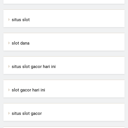
situs slot
slot dana
situs slot gacor hari ini
slot gacor hari ini
situs slot gacor