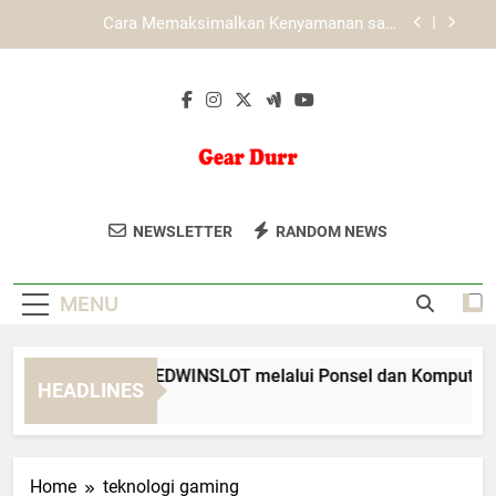
Skip
Cara Mengakses EDWINSLOT melalui Perangkat
to
Mobile dan Desktop
content
Cara Mengakses LEBAH4D melalui Perangkat
Mobile dan Desktop
Cara Menjelajahi EDWINSLOT melalui Ponsel dan
Komputer
Cara Memaksimalkan Kenyamanan saat
Mengakses LEBAH4D
Gear Durr
Temukan Berbagai Peralatan Dan
Cara Mengakses EDWINSLOT melalui Perangkat
NEWSLETTER
RANDOM NEWS
Mobile dan Desktop
Aksesoris Outdoor Berkualitas Di
Cara Mengakses LEBAH4D melalui Perangkat
Geardurr. Persiapan Terbaik Untuk
Mobile dan Desktop
MENU
Petualangan Anda.
ara Menjelajahi EDWINSLOT melalui Ponsel dan Komputer
HEADLINES
Weeks Ago
Home
teknologi gaming