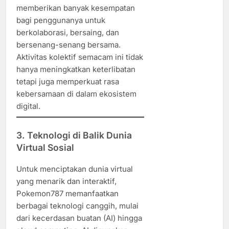
memberikan banyak kesempatan
bagi penggunanya untuk
berkolaborasi, bersaing, dan
bersenang-senang bersama.
Aktivitas kolektif semacam ini tidak
hanya meningkatkan keterlibatan
tetapi juga memperkuat rasa
kebersamaan di dalam ekosistem
digital.
3. Teknologi di Balik Dunia
Virtual Sosial
Untuk menciptakan dunia virtual
yang menarik dan interaktif,
Pokemon787 memanfaatkan
berbagai teknologi canggih, mulai
dari kecerdasan buatan (AI) hingga