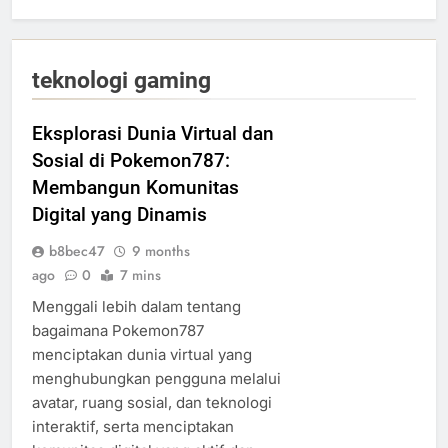
teknologi gaming
Eksplorasi Dunia Virtual dan
Sosial di Pokemon787:
Membangun Komunitas
Digital yang Dinamis
b8bec47
9 months
ago
0
7 mins
Menggali lebih dalam tentang
bagaimana Pokemon787
menciptakan dunia virtual yang
menghubungkan pengguna melalui
avatar, ruang sosial, dan teknologi
interaktif, serta menciptakan