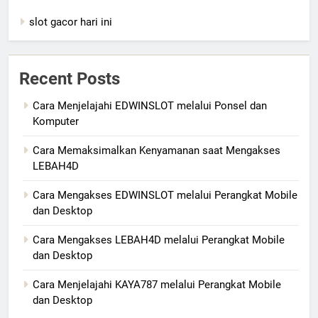
slot gacor hari ini
Recent Posts
Cara Menjelajahi EDWINSLOT melalui Ponsel dan
Komputer
Cara Memaksimalkan Kenyamanan saat Mengakses
LEBAH4D
Cara Mengakses EDWINSLOT melalui Perangkat Mobile
dan Desktop
Cara Mengakses LEBAH4D melalui Perangkat Mobile
dan Desktop
Cara Menjelajahi KAYA787 melalui Perangkat Mobile
dan Desktop