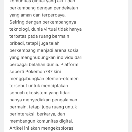
komunitas digital yang aktif dan
berkembang dengan pendekatan
yang aman dan terpercaya.
Seiring dengan berkembangnya
teknologi, dunia virtual tidak hanya
terbatas pada ruang bermain
pribadi, tetapi juga telah
berkembang menjadi arena sosial
yang menghubungkan individu dari
berbagai belahan dunia. Platform
seperti Pokemon787 kini
menggabungkan elemen-elemen
tersebut untuk menciptakan
sebuah ekosistem yang tidak
hanya menyediakan pengalaman
bermain, tetapi juga ruang untuk
berinteraksi, berkarya, dan
membangun komunitas digital.
Artikel ini akan mengeksplorasi