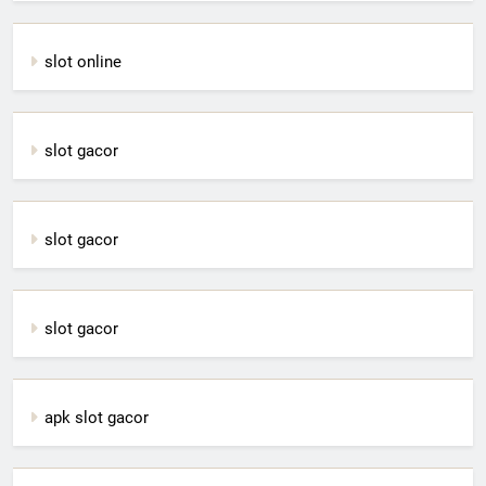
slot online
slot gacor
slot gacor
slot gacor
apk slot gacor