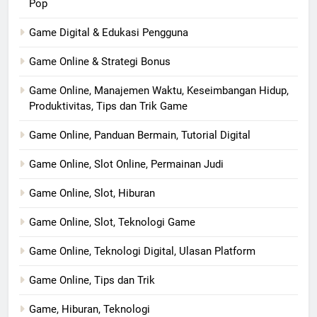
Pop
Game Digital & Edukasi Pengguna
Game Online & Strategi Bonus
Game Online, Manajemen Waktu, Keseimbangan Hidup,
Produktivitas, Tips dan Trik Game
Game Online, Panduan Bermain, Tutorial Digital
Game Online, Slot Online, Permainan Judi
Game Online, Slot, Hiburan
Game Online, Slot, Teknologi Game
Game Online, Teknologi Digital, Ulasan Platform
Game Online, Tips dan Trik
Game, Hiburan, Teknologi