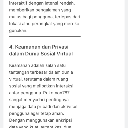
interaktif dengan latensi rendah,
memberikan pengalaman yang
mulus bagi pengguna, terlepas dari
lokasi atau perangkat yang mereka
gunakan.
4. Keamanan dan Privasi
dalam Dunia Sosial Virtual
Keamanan adalah salah satu
tantangan terbesar dalam dunia
virtual, terutama dalam ruang
sosial yang melibatkan interaksi
antar pengguna. Pokemon787
sangat menyadari pentingnya
menjaga data pribadi dan aktivitas
pengguna agar tetap aman.
Dengan menggunakan enkripsi
data yang kuat, autentikasi dua