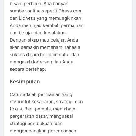
bisa diperbaiki. Ada banyak
sumber online seperti Chess.com
dan Lichess yang memungkinkan
Anda meninjau kembali permainan
dan belajar dari kesalahan.
Dengan sikap mau belajar, Anda
akan semakin memahami rahasia
sukses dalam bermain catur dan
mengasah keterampilan Anda
secara bertahap.
Kesimpulan
Catur adalah permainan yang
menuntut kesabaran, strategi, dan
fokus. Bagi pemula, memahami
pergerakan dasar, menguasai
strategi pembukaan, dan
mengembangkan perencanaan