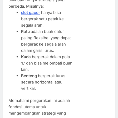
berbeda. Misalnya:
slot gacor
hanya bisa
bergerak satu petak ke
segala arah.
Ratu
adalah buah catur
paling fleksibel yang dapat
bergerak ke segala arah
dalam garis lurus.
Kuda
bergerak dalam pola
‘L’ dan bisa melompati buah
lain.
Benteng
bergerak lurus
secara horizontal atau
vertikal.
Memahami pergerakan ini adalah
fondasi utama untuk
mengembangkan strategi yang