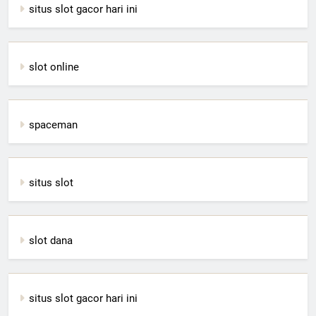
situs slot gacor hari ini
slot online
spaceman
situs slot
slot dana
situs slot gacor hari ini