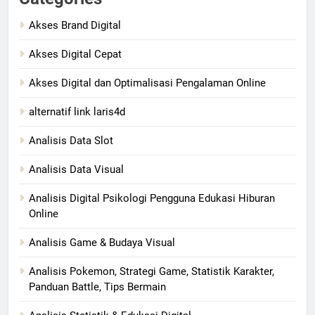
Akses Brand Digital
Akses Digital Cepat
Akses Digital dan Optimalisasi Pengalaman Online
alternatif link laris4d
Analisis Data Slot
Analisis Data Visual
Analisis Digital Psikologi Pengguna Edukasi Hiburan
Online
Analisis Game & Budaya Visual
Analisis Pokemon, Strategi Game, Statistik Karakter,
Panduan Battle, Tips Bermain