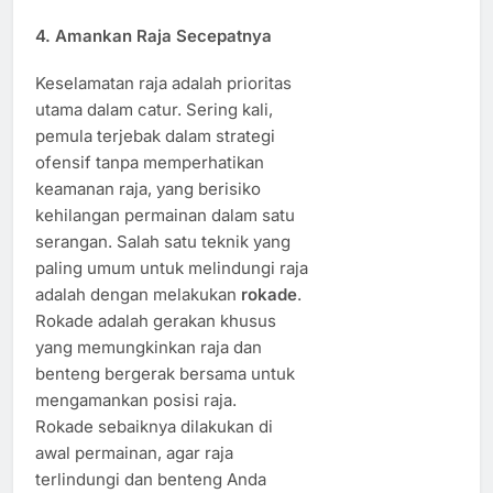
4. Amankan Raja Secepatnya
Keselamatan raja adalah prioritas
utama dalam catur. Sering kali,
pemula terjebak dalam strategi
ofensif tanpa memperhatikan
keamanan raja, yang berisiko
kehilangan permainan dalam satu
serangan. Salah satu teknik yang
paling umum untuk melindungi raja
adalah dengan melakukan
rokade
.
Rokade adalah gerakan khusus
yang memungkinkan raja dan
benteng bergerak bersama untuk
mengamankan posisi raja.
Rokade sebaiknya dilakukan di
awal permainan, agar raja
terlindungi dan benteng Anda