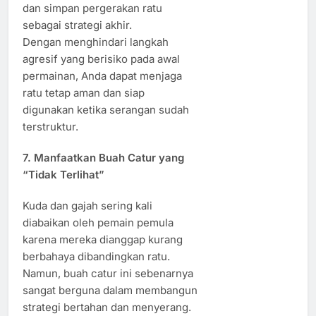
dan simpan pergerakan ratu
sebagai strategi akhir.
Dengan menghindari langkah
agresif yang berisiko pada awal
permainan, Anda dapat menjaga
ratu tetap aman dan siap
digunakan ketika serangan sudah
terstruktur.
7. Manfaatkan Buah Catur yang
“Tidak Terlihat”
Kuda dan gajah sering kali
diabaikan oleh pemain pemula
karena mereka dianggap kurang
berbahaya dibandingkan ratu.
Namun, buah catur ini sebenarnya
sangat berguna dalam membangun
strategi bertahan dan menyerang.