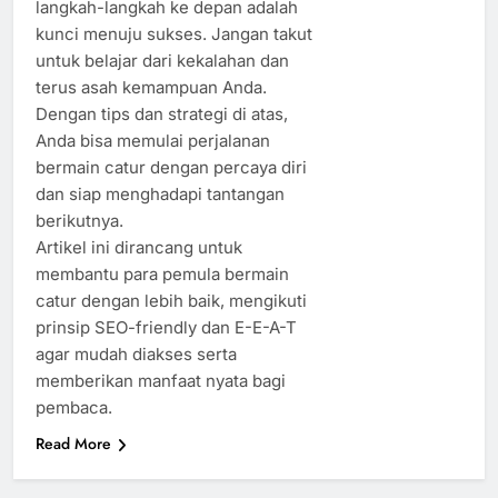
langkah-langkah ke depan adalah
kunci menuju sukses. Jangan takut
untuk belajar dari kekalahan dan
terus asah kemampuan Anda.
Dengan tips dan strategi di atas,
Anda bisa memulai perjalanan
bermain catur dengan percaya diri
dan siap menghadapi tantangan
berikutnya.
Artikel ini dirancang untuk
membantu para pemula bermain
catur dengan lebih baik, mengikuti
prinsip SEO-friendly dan E-E-A-T
agar mudah diakses serta
memberikan manfaat nyata bagi
pembaca.
Read More