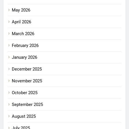
May 2026
April 2026
March 2026
February 2026
January 2026
December 2025
November 2025
October 2025
September 2025
August 2025
July 2025