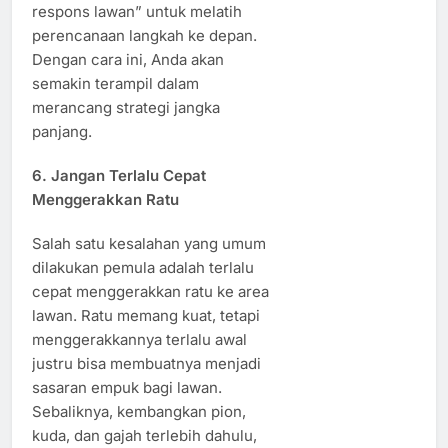
respons lawan” untuk melatih
perencanaan langkah ke depan.
Dengan cara ini, Anda akan
semakin terampil dalam
merancang strategi jangka
panjang.
6. Jangan Terlalu Cepat
Menggerakkan Ratu
Salah satu kesalahan yang umum
dilakukan pemula adalah terlalu
cepat menggerakkan ratu ke area
lawan. Ratu memang kuat, tetapi
menggerakkannya terlalu awal
justru bisa membuatnya menjadi
sasaran empuk bagi lawan.
Sebaliknya, kembangkan pion,
kuda, dan gajah terlebih dahulu,