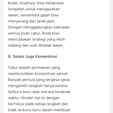
Kuda, misalnya, bisa melakukan
lompatan untuk mengejutkan
lawan, sementara gajah bisa
menyerang dari jarak jauh.
Dengan menggabungkan kekuatan
semua buah catur, Anda bisa
menciptakan strategi yang lebih
matang dan sulit ditebak lawan.
8. Selalu Jaga Konsentrasi
Catur adalah permainan yang
membutuhkan konsentrasi penuh.
Banyak pemula yang tergesa-gesa
mengambil langkah hanya karena
terburu-buru atau merasa terdesak
waktu. Hindari hal ini dengan
berfokus pada setiap langkah dan
tidak terburu-buru dalam membuat