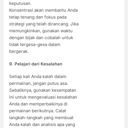
keputusan.
Konsentrasi akan membantu Anda
tetap tenang dan fokus pada
strategi yang telah dirancang. Jika
memungkinkan, gunakan waktu
dengan bijak dan cobalah untuk
tidak tergesa-gesa dalam
bergerak.
9. Pelajari dari Kesalahan
Setiap kali Anda kalah dalam
permainan, jangan putus asa.
Sebaliknya, gunakan kesempatan
ini untuk mengevaluasi kesalahan
Anda dan memperbaikinya di
permainan berikutnya. Catat
langkah-langkah yang membuat
Anda kalah dan analisis apa yang