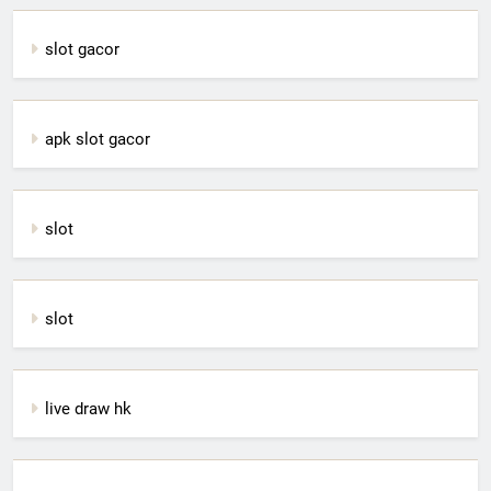
slot gacor
apk slot gacor
slot
slot
live draw hk