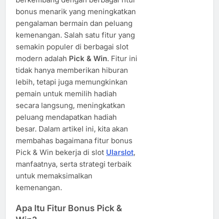
bonus menarik yang meningkatkan
pengalaman bermain dan peluang
kemenangan. Salah satu fitur yang
semakin populer di berbagai slot
modern adalah
Pick & Win
. Fitur ini
tidak hanya memberikan hiburan
lebih, tetapi juga memungkinkan
pemain untuk memilih hadiah
secara langsung, meningkatkan
peluang mendapatkan hadiah
besar. Dalam artikel ini, kita akan
membahas bagaimana fitur bonus
Pick & Win bekerja di slot
Ularslot
,
manfaatnya, serta strategi terbaik
untuk memaksimalkan
kemenangan.
Apa Itu Fitur Bonus Pick &