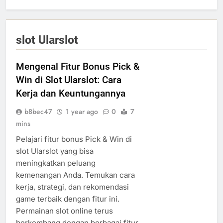
slot Ularslot
Mengenal Fitur Bonus Pick &
Win di Slot Ularslot: Cara
Kerja dan Keuntungannya
b8bec47
1 year ago
0
7
mins
Pelajari fitur bonus Pick & Win di
slot Ularslot yang bisa
meningkatkan peluang
kemenangan Anda. Temukan cara
kerja, strategi, dan rekomendasi
game terbaik dengan fitur ini.
Permainan slot online terus
berkembang dengan berbagai fitur