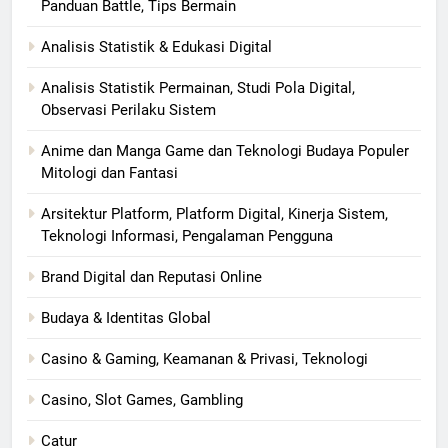
Panduan Battle, Tips Bermain
Analisis Statistik & Edukasi Digital
Analisis Statistik Permainan, Studi Pola Digital,
Observasi Perilaku Sistem
Anime dan Manga Game dan Teknologi Budaya Populer
Mitologi dan Fantasi
Arsitektur Platform, Platform Digital, Kinerja Sistem,
Teknologi Informasi, Pengalaman Pengguna
Brand Digital dan Reputasi Online
Budaya & Identitas Global
Casino & Gaming, Keamanan & Privasi, Teknologi
Casino, Slot Games, Gambling
Catur