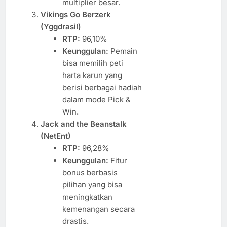
multiplier besar.
Vikings Go Berzerk
(Yggdrasil)
RTP:
96,10%
Keunggulan:
Pemain
bisa memilih peti
harta karun yang
berisi berbagai hadiah
dalam mode Pick &
Win.
Jack and the Beanstalk
(NetEnt)
RTP:
96,28%
Keunggulan:
Fitur
bonus berbasis
pilihan yang bisa
meningkatkan
kemenangan secara
drastis.