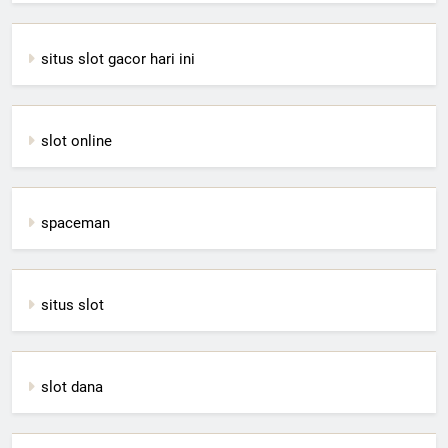
situs slot gacor hari ini
slot online
spaceman
situs slot
slot dana