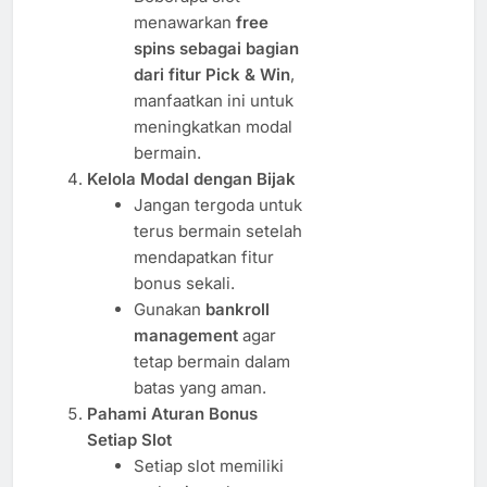
menawarkan
free
spins sebagai bagian
dari fitur Pick & Win
,
manfaatkan ini untuk
meningkatkan modal
bermain.
Kelola Modal dengan Bijak
Jangan tergoda untuk
terus bermain setelah
mendapatkan fitur
bonus sekali.
Gunakan
bankroll
management
agar
tetap bermain dalam
batas yang aman.
Pahami Aturan Bonus
Setiap Slot
Setiap slot memiliki