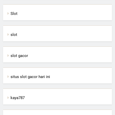
Slot
slot
slot gacor
situs slot gacor hari ini
kaya787