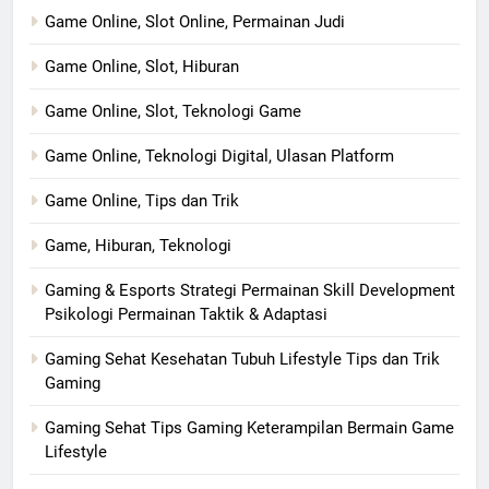
Game Online, Slot Online, Permainan Judi
Game Online, Slot, Hiburan
Game Online, Slot, Teknologi Game
Game Online, Teknologi Digital, Ulasan Platform
Game Online, Tips dan Trik
Game, Hiburan, Teknologi
Gaming & Esports Strategi Permainan Skill Development
Psikologi Permainan Taktik & Adaptasi
Gaming Sehat Kesehatan Tubuh Lifestyle Tips dan Trik
Gaming
Gaming Sehat Tips Gaming Keterampilan Bermain Game
Lifestyle