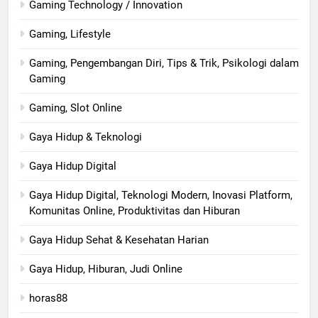
Gaming Technology / Innovation
Gaming, Lifestyle
Gaming, Pengembangan Diri, Tips & Trik, Psikologi dalam
Gaming
Gaming, Slot Online
Gaya Hidup & Teknologi
Gaya Hidup Digital
Gaya Hidup Digital, Teknologi Modern, Inovasi Platform,
Komunitas Online, Produktivitas dan Hiburan
Gaya Hidup Sehat & Kesehatan Harian
Gaya Hidup, Hiburan, Judi Online
horas88