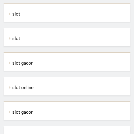
slot
slot
slot gacor
slot online
slot gacor