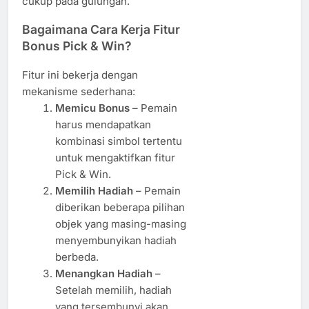
cukup pada gulungan.
Bagaimana Cara Kerja Fitur
Bonus Pick & Win?
Fitur ini bekerja dengan
mekanisme sederhana:
Memicu Bonus
– Pemain
harus mendapatkan
kombinasi simbol tertentu
untuk mengaktifkan fitur
Pick & Win.
Memilih Hadiah
– Pemain
diberikan beberapa pilihan
objek yang masing-masing
menyembunyikan hadiah
berbeda.
Menangkan Hadiah
–
Setelah memilih, hadiah
yang tersembunyi akan