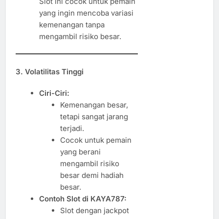
Slot ini cocok untuk pemain
yang ingin mencoba variasi
kemenangan tanpa
mengambil risiko besar.
3.
Volatilitas Tinggi
Ciri-Ciri:
Kemenangan besar,
tetapi sangat jarang
terjadi.
Cocok untuk pemain
yang berani
mengambil risiko
besar demi hadiah
besar.
Contoh Slot di KAYA787:
Slot dengan jackpot