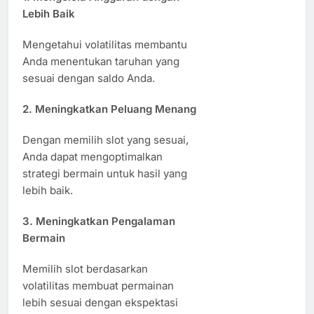
Lebih Baik
Mengetahui volatilitas membantu
Anda menentukan taruhan yang
sesuai dengan saldo Anda.
2.
Meningkatkan Peluang Menang
Dengan memilih slot yang sesuai,
Anda dapat mengoptimalkan
strategi bermain untuk hasil yang
lebih baik.
3.
Meningkatkan Pengalaman
Bermain
Memilih slot berdasarkan
volatilitas membuat permainan
lebih sesuai dengan ekspektasi