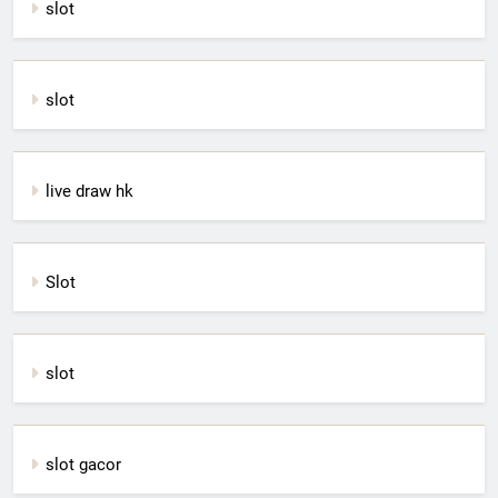
slot
slot
live draw hk
Slot
slot
slot gacor