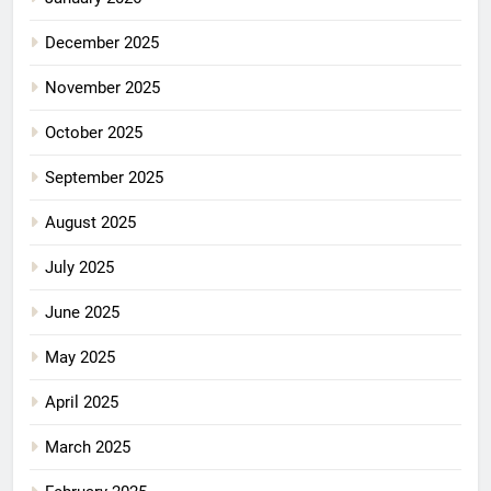
December 2025
November 2025
October 2025
September 2025
August 2025
July 2025
June 2025
May 2025
April 2025
March 2025