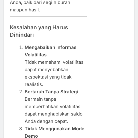
Anda, baik dari segi hiburan
maupun hasil.
Kesalahan yang Harus
Dihindari
Mengabaikan Informasi
Volatilitas
Tidak memahami volatilitas
dapat menyebabkan
ekspektasi yang tidak
realistis.
Bertaruh Tanpa Strategi
Bermain tanpa
memperhatikan volatilitas
dapat menghabiskan saldo
Anda dengan cepat.
Tidak Menggunakan Mode
Demo