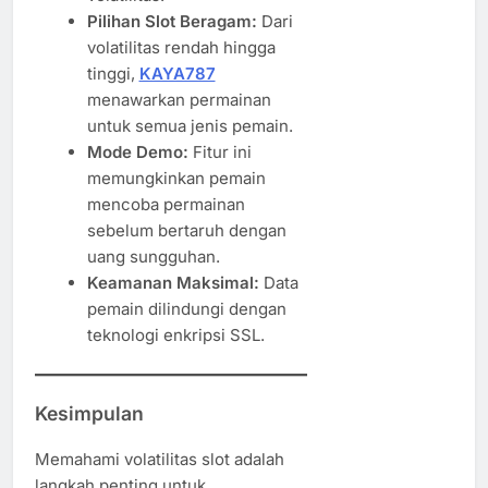
Pilihan Slot Beragam:
Dari
volatilitas rendah hingga
tinggi,
KAYA787
menawarkan permainan
untuk semua jenis pemain.
Mode Demo:
Fitur ini
memungkinkan pemain
mencoba permainan
sebelum bertaruh dengan
uang sungguhan.
Keamanan Maksimal:
Data
pemain dilindungi dengan
teknologi enkripsi SSL.
Kesimpulan
Memahami volatilitas slot adalah
langkah penting untuk