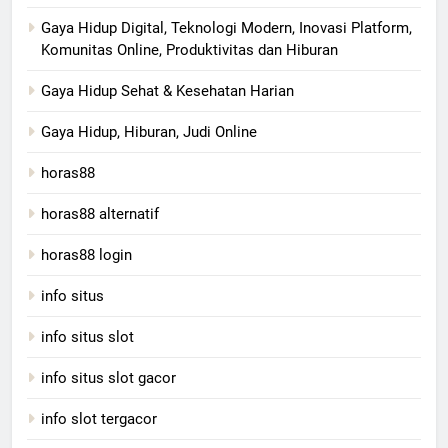
Gaya Hidup Digital, Teknologi Modern, Inovasi Platform,
Komunitas Online, Produktivitas dan Hiburan
Gaya Hidup Sehat & Kesehatan Harian
Gaya Hidup, Hiburan, Judi Online
horas88
horas88 alternatif
horas88 login
info situs
info situs slot
info situs slot gacor
info slot tergacor