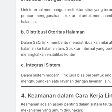
Link internal membangun arsitektur situs yang tero
pencari menggunakan struktur ini untuk memahami
halaman.
b. Distribusi Otoritas Halaman
Dalam SEO, link membantu mendistribusikan nilai ata
halaman ke halaman lain. Struktur internal yang b
meningkatkan visibilitas konten.
c. Integrasi Sistem
Dalam sistem modern, link juga bisa berbentuk end
menghubungkan satu layanan dengan layanan lain.
4. Keamanan dalam Cara Kerja Li
Keamanan adalah aspek penting dalam sistem tautan
mekanisme yang umum digunakan: