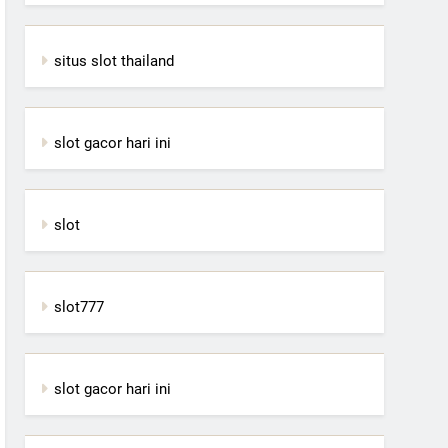
situs slot thailand
slot gacor hari ini
slot
slot777
slot gacor hari ini