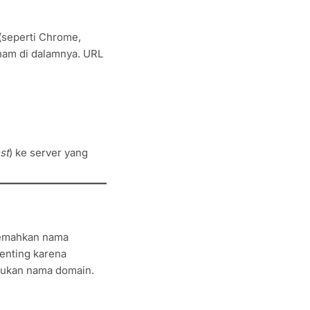
(seperti Chrome,
anam di dalamnya. URL
st
) ke server yang
jemahkan nama
penting karena
bukan nama domain.