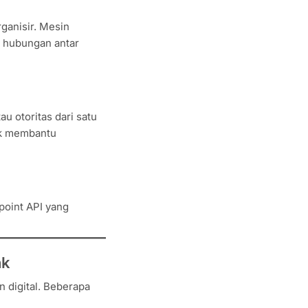
rganisir. Mesin
 hubungan antar
u otoritas dari satu
aik membantu
point API yang
nk
 digital. Beberapa