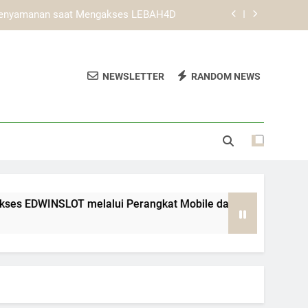
enyamanan saat Mengakses LEBAH4D
lalui Perangkat Mobile dan Desktop
elalui Perangkat Mobile dan Desktop
NEWSLETTER
RANDOM NEWS
WINSLOT melalui Ponsel dan Komputer
rr. Persiapan Terbaik Untuk Petualangan Anda.
enyamanan saat Mengakses LEBAH4D
lalui Perangkat Mobile dan Desktop
elalui Perangkat Mobile dan Desktop
LOT melalui Perangkat Mobile dan Desktop
Cara Meng
3 Weeks Ago