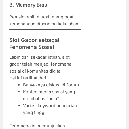
3. Memory Bias
Pemain lebih mudah mengingat
kemenangan dibanding kekalahan.
Slot Gacor sebagai
Fenomena Sosial
Lebih dari sekadar istilah, slot
gacor telah menjadi fenomena
sosial di komunitas digital.
Hal ini terlihat dari:
Banyaknya diskusi di forum
Konten media sosial yang
membahas “pola”
Variasi keyword pencarian
yang tinggi
Fenomena ini menunjukkan