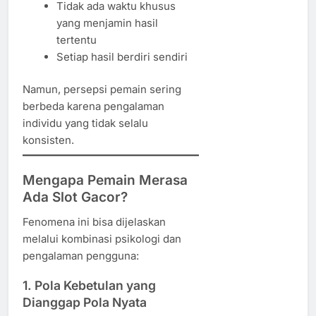
Tidak ada waktu khusus
yang menjamin hasil
tertentu
Setiap hasil berdiri sendiri
Namun, persepsi pemain sering
berbeda karena pengalaman
individu yang tidak selalu
konsisten.
Mengapa Pemain Merasa
Ada Slot Gacor?
Fenomena ini bisa dijelaskan
melalui kombinasi psikologi dan
pengalaman pengguna:
1. Pola Kebetulan yang
Dianggap Pola Nyata