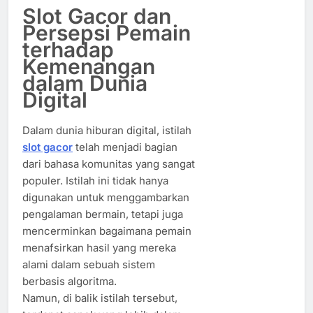
Slot Gacor dan
Persepsi Pemain
terhadap
Kemenangan
dalam Dunia
Digital
Dalam dunia hiburan digital, istilah
slot gacor
telah menjadi bagian
dari bahasa komunitas yang sangat
populer. Istilah ini tidak hanya
digunakan untuk menggambarkan
pengalaman bermain, tetapi juga
mencerminkan bagaimana pemain
menafsirkan hasil yang mereka
alami dalam sebuah sistem
berbasis algoritma.
Namun, di balik istilah tersebut,