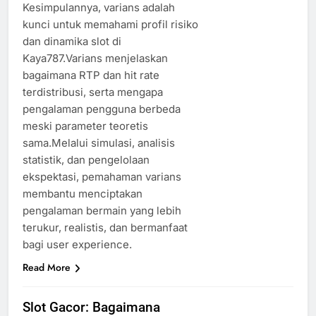
Kesimpulannya, varians adalah
kunci untuk memahami profil risiko
dan dinamika slot di
Kaya787.Varians menjelaskan
bagaimana RTP dan hit rate
terdistribusi, serta mengapa
pengalaman pengguna berbeda
meski parameter teoretis
sama.Melalui simulasi, analisis
statistik, dan pengelolaan
ekspektasi, pemahaman varians
membantu menciptakan
pengalaman bermain yang lebih
terukur, realistis, dan bermanfaat
bagi user experience.
Read More
Slot Gacor: Bagaimana