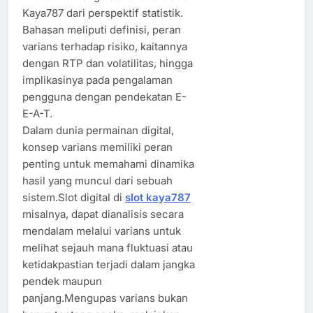
Kaya787 dari perspektif statistik.
Bahasan meliputi definisi, peran
varians terhadap risiko, kaitannya
dengan RTP dan volatilitas, hingga
implikasinya pada pengalaman
pengguna dengan pendekatan E-
E-A-T.
Dalam dunia permainan digital,
konsep varians memiliki peran
penting untuk memahami dinamika
hasil yang muncul dari sebuah
sistem.Slot digital di
slot kaya787
misalnya, dapat dianalisis secara
mendalam melalui varians untuk
melihat sejauh mana fluktuasi atau
ketidakpastian terjadi dalam jangka
pendek maupun
panjang.Mengupas varians bukan