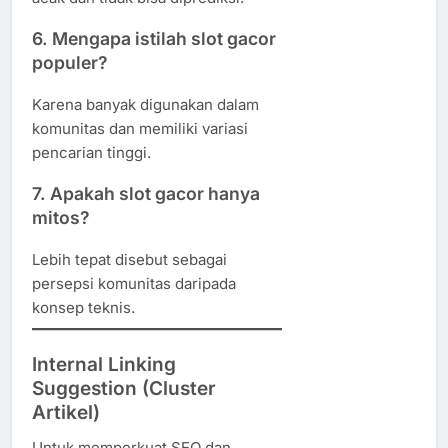
6. Mengapa istilah slot gacor
populer?
Karena banyak digunakan dalam
komunitas dan memiliki variasi
pencarian tinggi.
7. Apakah slot gacor hanya
mitos?
Lebih tepat disebut sebagai
persepsi komunitas daripada
konsep teknis.
Internal Linking
Suggestion (Cluster
Artikel)
Untuk memperkuat SEO dan