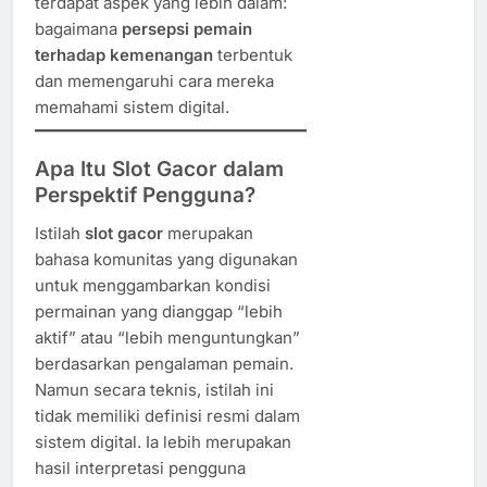
terdapat aspek yang lebih dalam:
bagaimana
persepsi pemain
terhadap kemenangan
terbentuk
dan memengaruhi cara mereka
memahami sistem digital.
Apa Itu Slot Gacor dalam
Perspektif Pengguna?
Istilah
slot gacor
merupakan
bahasa komunitas yang digunakan
untuk menggambarkan kondisi
permainan yang dianggap “lebih
aktif” atau “lebih menguntungkan”
berdasarkan pengalaman pemain.
Namun secara teknis, istilah ini
tidak memiliki definisi resmi dalam
sistem digital. Ia lebih merupakan
hasil interpretasi pengguna