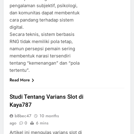
pengalaman subjektif, psikologi,
dan komunitas dapat membentuk
cara pandang terhadap sistem
digital.
Secara teknis, sistem berbasis
RNG tidak memiliki pola tetap,
namun persepsi pemain sering
membentuk narasi tersendiri
tentang “kemenangan” dan “pola
tertentu”.
Read More
Studi Tentang Varians Slot di
Kaya787
b8bec47
10 months
ago
0
6 mins
Artikel ini mengulas varians slot di