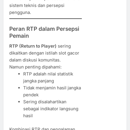
sistem teknis dan persepsi
pengguna.
Peran RTP dalam Persepsi
Pemain
RTP (Return to Player)
sering
dikaitkan dengan istilah slot gacor
dalam diskusi komunitas.
Namun penting dipahami:
RTP adalah nilai statistik
jangka panjang
Tidak menjamin hasil jangka
pendek
Sering disalahartikan
sebagai indikator langsung
hasil
Kombinasi RTP dan pengalaman