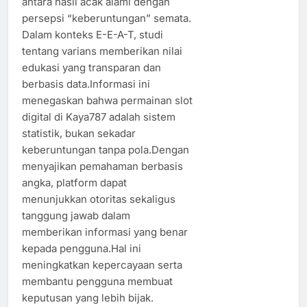
antara hasil acak alami dengan
persepsi “keberuntungan” semata.
Dalam konteks E-E-A-T, studi
tentang varians memberikan nilai
edukasi yang transparan dan
berbasis data.Informasi ini
menegaskan bahwa permainan slot
digital di Kaya787 adalah sistem
statistik, bukan sekadar
keberuntungan tanpa pola.Dengan
menyajikan pemahaman berbasis
angka, platform dapat
menunjukkan otoritas sekaligus
tanggung jawab dalam
memberikan informasi yang benar
kepada pengguna.Hal ini
meningkatkan kepercayaan serta
membantu pengguna membuat
keputusan yang lebih bijak.