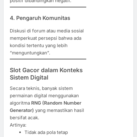
positif dibandingkan negatif.
4. Pengaruh Komunitas
Diskusi di forum atau media sosial
memperkuat persepsi bahwa ada
kondisi tertentu yang lebih
“menguntungkan”.
Slot Gacor dalam Konteks
Sistem Digital
Secara teknis, banyak sistem
permainan digital menggunakan
algoritma
RNG (Random Number
Generator)
yang memastikan hasil
bersifat acak.
Artinya:
Tidak ada pola tetap