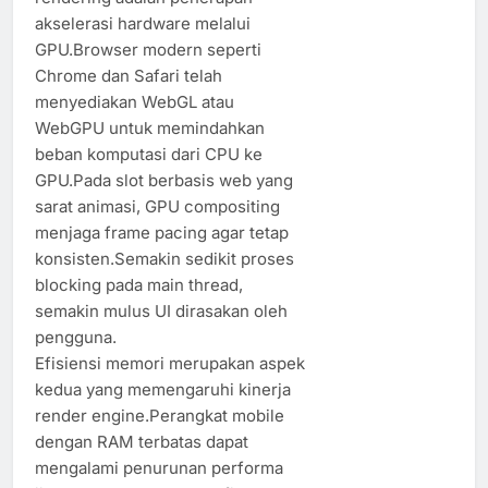
akselerasi hardware melalui
GPU.Browser modern seperti
Chrome dan Safari telah
menyediakan WebGL atau
WebGPU untuk memindahkan
beban komputasi dari CPU ke
GPU.Pada slot berbasis web yang
sarat animasi, GPU compositing
menjaga frame pacing agar tetap
konsisten.Semakin sedikit proses
blocking pada main thread,
semakin mulus UI dirasakan oleh
pengguna.
Efisiensi memori merupakan aspek
kedua yang memengaruhi kinerja
render engine.Perangkat mobile
dengan RAM terbatas dapat
mengalami penurunan performa