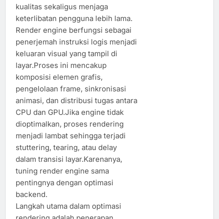
kualitas sekaligus menjaga
keterlibatan pengguna lebih lama.
Render engine berfungsi sebagai
penerjemah instruksi logis menjadi
keluaran visual yang tampil di
layar.Proses ini mencakup
komposisi elemen grafis,
pengelolaan frame, sinkronisasi
animasi, dan distribusi tugas antara
CPU dan GPU.Jika engine tidak
dioptimalkan, proses rendering
menjadi lambat sehingga terjadi
stuttering, tearing, atau delay
dalam transisi layar.Karenanya,
tuning render engine sama
pentingnya dengan optimasi
backend.
Langkah utama dalam optimasi
rendering adalah penerapan