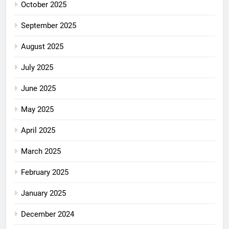
October 2025
September 2025
August 2025
July 2025
June 2025
May 2025
April 2025
March 2025
February 2025
January 2025
December 2024