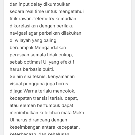
dan input delay dikumpulkan
secara real time untuk mengetahui
titik rawan.Telemetry kemudian
dikorelasikan dengan perilaku
navigasi agar perbaikan dilakukan
di wilayah yang paling
berdampak.Mengandalkan
perasaan semata tidak cukup,
sebab optimasi UI yang efektif
harus berbasis bukti.
Selain sisi teknis, kenyamanan
visual pengguna juga harus
dijaga.Warna terlalu mencolok,
kecepatan transisi terlalu cepat,
atau elemen bertumpuk dapat
menimbulkan kelelahan mata.Maka
UI harus dirancang dengan
keseimbangan antara kecepatan,
keterbacaan, dan kehalusan