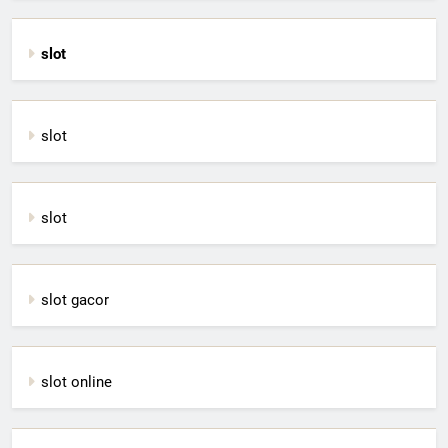
slot
slot
slot
slot gacor
slot online