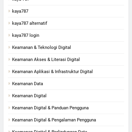
kaya787
kaya787 alternatif
kaya787 login
Keamanan & Teknologi Digital
Keamanan Akses & Literasi Digital
Keamanan Aplikasi & Infrastruktur Digital
Keamanan Data
Keamanan Digital
Keamanan Digital & Panduan Pengguna
Keamanan Digital & Pengalaman Pengguna
Keamanan Digital & Perlindungan Data