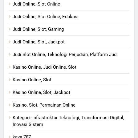
Judi Online, Slot Online
Judi Online, Slot Online, Edukasi
Judi Online, Slot, Gaming
Judi Online, Slot, Jackpot
Judi Slot Online, Teknologi Perjudian, Platform Judi
Kasino Online, Judi Online, Slot
Kasino Online, Slot
Kasino Online, Slot, Jackpot
Kasino, Slot, Permainan Online
Kategori: Infrastruktur Teknologi, Transformasi Digital,
Inovasi Sistem
kaya 787