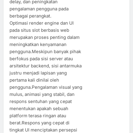
delay, dan peningkatan
pengalaman pengguna pada
berbagai perangkat.
Optimasi render engine dan UI
pada situs slot berbasis web
merupakan proses penting dalam
meningkatkan kenyamanan
pengguna.Meskipun banyak pihak
berfokus pada sisi server atau
arsitektur backend, sisi antarmuka
justru menjadi lapisan yang
pertama kali dinilai oleh
pengguna.Pengalaman visual yang
mulus, animasi yang stabil, dan
respons sentuhan yang cepat
menentukan apakah sebuah
platform terasa ringan atau
berat.Respons yang cepat di
tingkat UI menciptakan persepsi