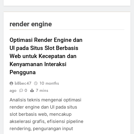
render engine
Optimasi Render Engine dan
UI pada Situs Slot Berbasis
Web untuk Kecepatan dan
Kenyamanan Interaksi
Pengguna
b8bec47
10 months
ago
0
7 mins
Analisis teknis mengenai optimasi
render engine dan UI pada situs
slot berbasis web, mencakup
akselerasi grafis, efisiensi pipeline
rendering, pengurangan input