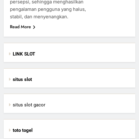
persepsi, sehingga menghasilkan
pengalaman pengguna yang halus,
stabil, dan menyenangkan.
Read More
LINK SLOT
situs slot
situs slot gacor
toto togel