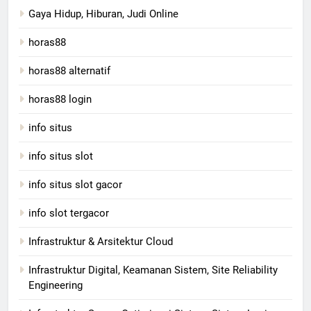
Gaya Hidup, Hiburan, Judi Online
horas88
horas88 alternatif
horas88 login
info situs
info situs slot
info situs slot gacor
info slot tergacor
Infrastruktur & Arsitektur Cloud
Infrastruktur Digital, Keamanan Sistem, Site Reliability
Engineering