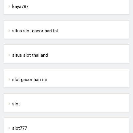
kaya787
situs slot gacor hari ini
situs slot thailand
slot gacor hari ini
slot
slot777