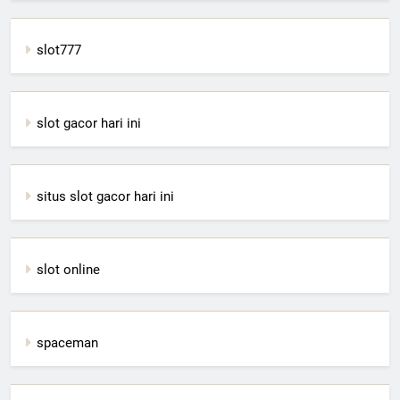
slot777
slot gacor hari ini
situs slot gacor hari ini
slot online
spaceman