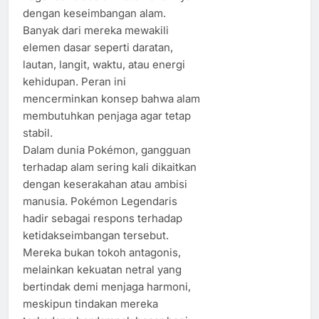
dengan keseimbangan alam.
Banyak dari mereka mewakili
elemen dasar seperti daratan,
lautan, langit, waktu, atau energi
kehidupan. Peran ini
mencerminkan konsep bahwa alam
membutuhkan penjaga agar tetap
stabil.
Dalam dunia Pokémon, gangguan
terhadap alam sering kali dikaitkan
dengan keserakahan atau ambisi
manusia. Pokémon Legendaris
hadir sebagai respons terhadap
ketidakseimbangan tersebut.
Mereka bukan tokoh antagonis,
melainkan kekuatan netral yang
bertindak demi menjaga harmoni,
meskipun tindakan mereka