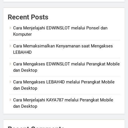
Recent Posts
Cara Menjelajahi EDWINSLOT melalui Ponsel dan
Komputer
Cara Memaksimalkan Kenyamanan saat Mengakses
LEBAH4D
Cara Mengakses EDWINSLOT melalui Perangkat Mobile
dan Desktop
Cara Mengakses LEBAH4D melalui Perangkat Mobile
dan Desktop
Cara Menjelajahi KAYA787 melalui Perangkat Mobile
dan Desktop