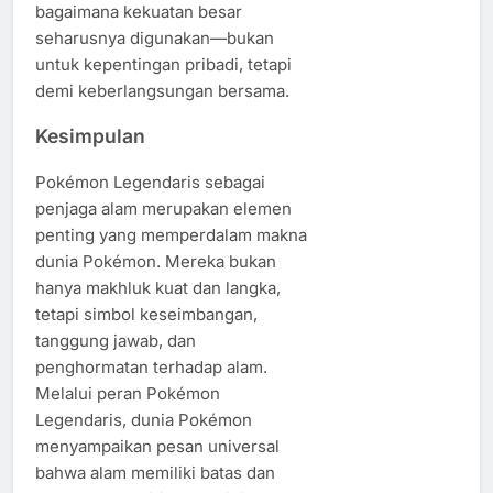
bagaimana kekuatan besar
seharusnya digunakan—bukan
untuk kepentingan pribadi, tetapi
demi keberlangsungan bersama.
Kesimpulan
Pokémon Legendaris sebagai
penjaga alam merupakan elemen
penting yang memperdalam makna
dunia Pokémon. Mereka bukan
hanya makhluk kuat dan langka,
tetapi simbol keseimbangan,
tanggung jawab, dan
penghormatan terhadap alam.
Melalui peran Pokémon
Legendaris, dunia Pokémon
menyampaikan pesan universal
bahwa alam memiliki batas dan