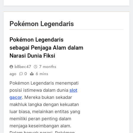
Pokémon Legendaris
Pokémon Legendaris
sebagai Penjaga Alam dalam
Narasi Dunia Fiksi
b8bec47
7 months
ago
0
6 mins
Pokémon Legendaris menempati
posisi istimewa dalam dunia
slot
gacor
. Mereka bukan sekadar
makhluk langka dengan kekuatan
luar biasa, melainkan entitas yang
memiliki peran penting dalam
menjaga keseimbangan alam.
Dalam banyak narasi, Pokémon