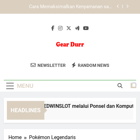
Skip
Cara Mengakses EDWINSLOT melalui Perangkat
to
Mobile dan Desktop
content
Cara Mengakses LEBAH4D melalui Perangkat
Mobile dan Desktop
Cara Menjelajahi EDWINSLOT melalui Ponsel dan
Komputer
Cara Memaksimalkan Kenyamanan saat
Mengakses LEBAH4D
Gear Durr
Temukan Berbagai Peralatan Dan
Cara Mengakses EDWINSLOT melalui Perangkat
NEWSLETTER
RANDOM NEWS
Mobile dan Desktop
Aksesoris Outdoor Berkualitas Di
Cara Mengakses LEBAH4D melalui Perangkat
Geardurr. Persiapan Terbaik Untuk
Mobile dan Desktop
MENU
Petualangan Anda.
ara Menjelajahi EDWINSLOT melalui Ponsel dan Komputer
HEADLINES
Weeks Ago
Home
Pokémon Legendaris