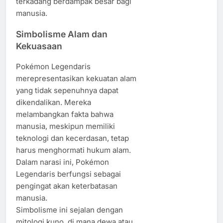
terkadang berdampak besar bagi
manusia.
Simbolisme Alam dan
Kekuasaan
Pokémon Legendaris
merepresentasikan kekuatan alam
yang tidak sepenuhnya dapat
dikendalikan. Mereka
melambangkan fakta bahwa
manusia, meskipun memiliki
teknologi dan kecerdasan, tetap
harus menghormati hukum alam.
Dalam narasi ini, Pokémon
Legendaris berfungsi sebagai
pengingat akan keterbatasan
manusia.
Simbolisme ini sejalan dengan
mitologi kuno, di mana dewa atau