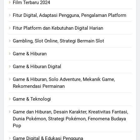
Film Terbaru 2024
Fitur Digital, Adaptasi Pengguna, Pengalaman Platform
Fitur Platform dan Kebutuhan Digital Harian
Gambling, Slot Online, Strategi Bermain Slot
Game & Hiburan
Game & Hiburan Digital
Game & Hiburan, Solo Adventure, Mekanik Game,
Rekomendasi Permainan
Game & Teknologi
Game dan Hiburan, Desain Karakter, Kreativitas Fantasi,
Dunia Pokémon, Strategi Pokémon, Fenomena Budaya
Pop
Game Digital & Edukasi Pengguna