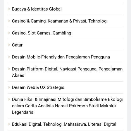
Budaya & Identitas Global
Casino & Gaming, Keamanan & Privasi, Teknologi
Casino, Slot Games, Gambling
Catur
Desain Mobile-Friendly dan Pengalaman Pengguna
Desain Platform Digital, Navigasi Pengguna, Pengalaman
Akses
Desain Web & UX Strategis
Dunia Fiksi & Imajinasi Mitologi dan Simbolisme Ekologi
dalam Cerita Analisis Narasi Pokémon Studi Makhluk
Legendaris
Edukasi Digital, Teknologi Mahasiswa, Literasi Digital