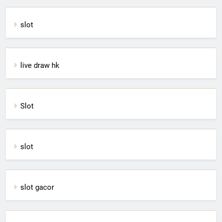
slot
live draw hk
Slot
slot
slot gacor