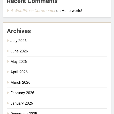
Recent Comments
A WordPress Commenter
on
Hello world!
Archives
July 2026
June 2026
May 2026
April 2026
March 2026
February 2026
January 2026
December 2025