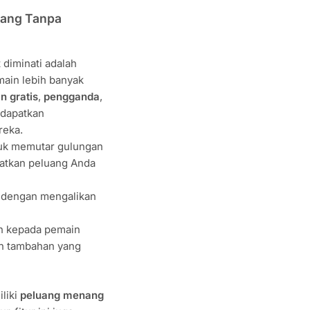
nang Tanpa
 diminati adalah
ain lebih banyak
n gratis
,
pengganda
,
dapatkan
reka.
k memutar gulungan
katkan peluang Anda
 dengan mengalikan
n kepada pemain
an tambahan yang
liki
peluang menang