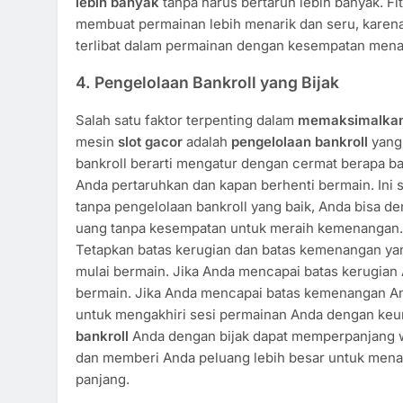
lebih banyak
tanpa harus bertaruh lebih banyak. Fitu
membuat permainan lebih menarik dan seru, karen
terlibat dalam permainan dengan kesempatan menan
4.
Pengelolaan Bankroll yang Bijak
Salah satu faktor terpenting dalam
memaksimalka
mesin
slot gacor
adalah
pengelolaan bankroll
yang 
bankroll berarti mengatur dengan cermat berapa b
Anda pertaruhkan dan kapan berhenti bermain. Ini 
tanpa pengelolaan bankroll yang baik, Anda bisa d
uang tanpa kesempatan untuk meraih kemenangan.
Tetapkan batas kerugian dan batas kemenangan ya
mulai bermain. Jika Anda mencapai batas kerugian 
bermain. Jika Anda mencapai batas kemenangan A
untuk mengakhiri sesi permainan Anda dengan keu
bankroll
Anda dengan bijak dapat memperpanjang 
dan memberi Anda peluang lebih besar untuk mena
panjang.