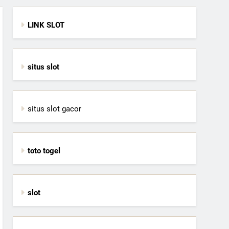
LINK SLOT
situs slot
situs slot gacor
toto togel
slot