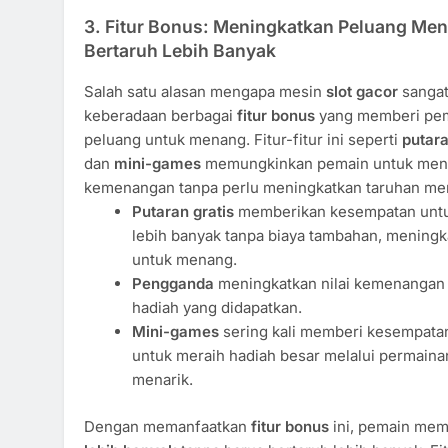
3.
Fitur Bonus: Meningkatkan Peluang Me
Bertaruh Lebih Banyak
Salah satu alasan mengapa mesin
slot gacor
sangat
keberadaan berbagai
fitur bonus
yang memberi pem
peluang untuk menang. Fitur-fitur ini seperti
putara
dan
mini-games
memungkinkan pemain untuk men
kemenangan tanpa perlu meningkatkan taruhan me
Putaran gratis
memberikan kesempatan untu
lebih banyak tanpa biaya tambahan, mening
untuk menang.
Pengganda
meningkatkan nilai kemenangan
hadiah yang didapatkan.
Mini-games
sering kali memberi kesempata
untuk meraih hadiah besar melalui permain
menarik.
Dengan memanfaatkan
fitur bonus
ini, pemain memi