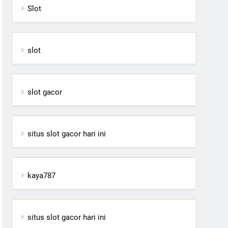
Slot
slot
slot gacor
situs slot gacor hari ini
kaya787
situs slot gacor hari ini