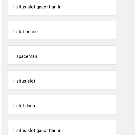
situs slot gacor hari ini
slot online
spaceman
situs slot
slot dana
situs slot gacor hari ini