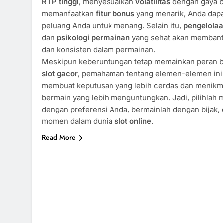
RTP tinggi
, menyesuaikan
volatilitas
dengan gaya b
memanfaatkan
fitur bonus
yang menarik, Anda dap
peluang Anda untuk menang. Selain itu,
pengelolaa
dan
psikologi permainan
yang sehat akan membant
dan konsisten dalam permainan.
Meskipun keberuntungan tetap memainkan peran b
slot gacor
, pemahaman tentang elemen-elemen in
membuat keputusan yang lebih cerdas dan menikm
bermain yang lebih menguntungkan. Jadi, pilihlah 
dengan preferensi Anda, bermainlah dengan bijak, 
momen dalam dunia
slot online
.
Read More