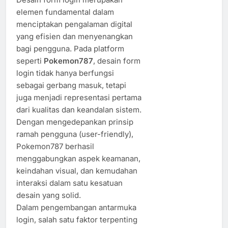
elemen fundamental dalam
menciptakan pengalaman digital
yang efisien dan menyenangkan
bagi pengguna. Pada platform
seperti
Pokemon787
, desain form
login tidak hanya berfungsi
sebagai gerbang masuk, tetapi
juga menjadi representasi pertama
dari kualitas dan keandalan sistem.
Dengan mengedepankan prinsip
ramah pengguna (user-friendly),
Pokemon787 berhasil
menggabungkan aspek keamanan,
keindahan visual, dan kemudahan
interaksi dalam satu kesatuan
desain yang solid.
Dalam pengembangan antarmuka
login, salah satu faktor terpenting