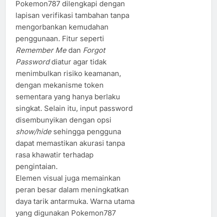
Pokemon787 dilengkapi dengan
lapisan verifikasi tambahan tanpa
mengorbankan kemudahan
penggunaan. Fitur seperti
Remember Me
dan
Forgot
Password
diatur agar tidak
menimbulkan risiko keamanan,
dengan mekanisme token
sementara yang hanya berlaku
singkat. Selain itu, input password
disembunyikan dengan opsi
show/hide
sehingga pengguna
dapat memastikan akurasi tanpa
rasa khawatir terhadap
pengintaian.
Elemen visual juga memainkan
peran besar dalam meningkatkan
daya tarik antarmuka. Warna utama
yang digunakan Pokemon787