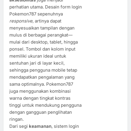
perhatian utama. Desain form login
Pokemon787 sepenuhnya
responsive
, artinya dapat
menyesuaikan tampilan dengan
mulus di berbagai perangkat—
mulai dari desktop, tablet, hingga
ponsel. Tombol dan kolom input
memiliki ukuran ideal untuk
sentuhan jari di layar kecil,
sehingga pengguna mobile tetap
mendapatkan pengalaman yang
sama optimalnya. Pokemon787
juga menggunakan kombinasi
warna dengan tingkat kontras
tinggi untuk mendukung pengguna
dengan gangguan penglihatan
ringan.
Dari segi
keamanan
, sistem login