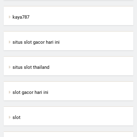
kaya787
situs slot gacor hari ini
situs slot thailand
slot gacor hari ini
slot