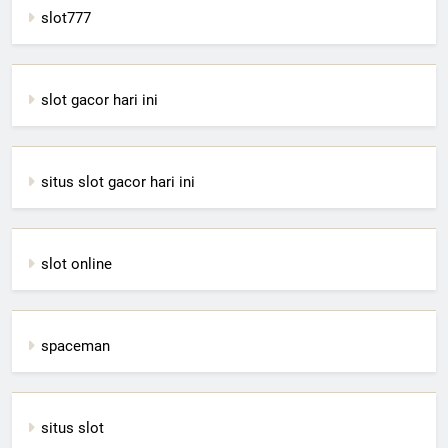
slot777
slot gacor hari ini
situs slot gacor hari ini
slot online
spaceman
situs slot