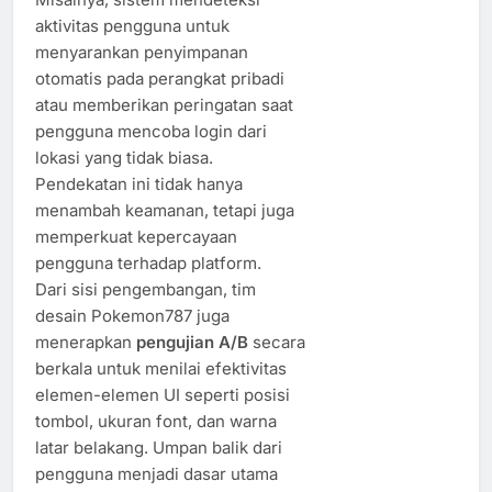
aktivitas pengguna untuk
menyarankan penyimpanan
otomatis pada perangkat pribadi
atau memberikan peringatan saat
pengguna mencoba login dari
lokasi yang tidak biasa.
Pendekatan ini tidak hanya
menambah keamanan, tetapi juga
memperkuat kepercayaan
pengguna terhadap platform.
Dari sisi pengembangan, tim
desain Pokemon787 juga
menerapkan
pengujian A/B
secara
berkala untuk menilai efektivitas
elemen-elemen UI seperti posisi
tombol, ukuran font, dan warna
latar belakang. Umpan balik dari
pengguna menjadi dasar utama