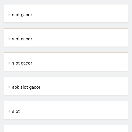
slot gacor
slot gacor
slot gacor
apk slot gacor
slot