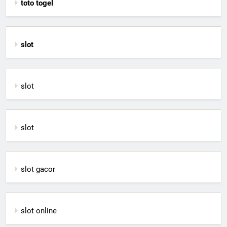
toto togel
slot
slot
slot
slot gacor
slot online