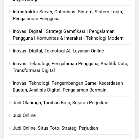
Infrastruktur Server, Optimisasi Sistem, Sistem Login,
Pengalaman Pengguna
Inovasi Digital | Strategi Gamifikasi | Pengalaman
Pengguna | Komunitas & Interaksi | Teknologi Modern
Inovasi Digital, Teknologi AI, Layanan Online
Inovasi Teknologi, Pengalaman Pengguna, Analitik Data,
Transformasi Digital
Inovasi Teknologi, Pengembangan Game, Kecerdasan
Buatan, Analisis Digital, Pengalaman Bermain
Judi Olahraga, Taruhan Bola, Sejarah Perjudian
Judi Online
Judi Online, Situs Toto, Strategi Perjudian