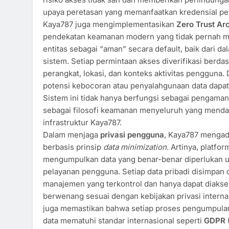
upaya peretasan yang memanfaatkan kredensial p
Kaya787 juga mengimplementasikan
Zero Trust Ar
pendekatan keamanan modern yang tidak pernah 
entitas sebagai “aman” secara default, baik dari d
sistem. Setiap permintaan akses diverifikasi berdas
perangkat, lokasi, dan konteks aktivitas pengguna.
potensi kebocoran atau penyalahgunaan data dapat
Sistem ini tidak hanya berfungsi sebagai pengaman 
sebagai filosofi keamanan menyeluruh yang menda
infrastruktur Kaya787.
Dalam menjaga
privasi pengguna
, Kaya787 mengad
berbasis prinsip
data minimization
. Artinya, platfo
mengumpulkan data yang benar-benar diperlukan u
pelayanan pengguna. Setiap data pribadi disimpan
manajemen yang terkontrol dan hanya dapat diakse
berwenang sesuai dengan kebijakan privasi interna
juga memastikan bahwa setiap proses pengumpul
data mematuhi standar internasional seperti
GDPR (