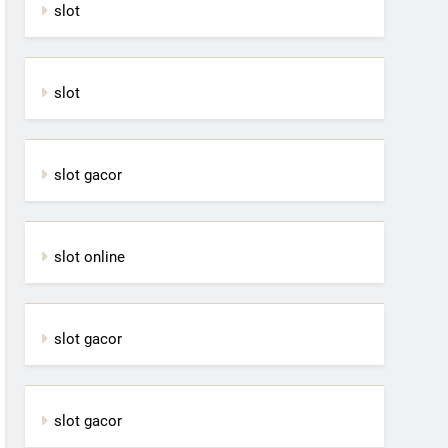
slot
slot
slot gacor
slot online
slot gacor
slot gacor