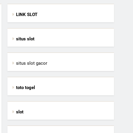
LINK SLOT
situs slot
situs slot gacor
toto togel
slot