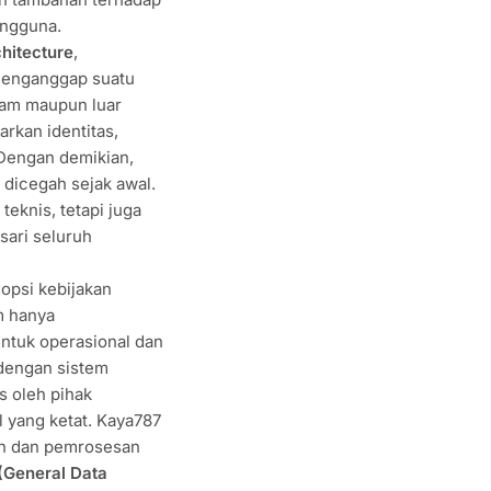
engguna.
chitecture
,
menganggap suatu
alam maupun luar
arkan identitas,
 Dengan demikian,
 dicegah sejak awal.
teknis, tetapi juga
sari seluruh
opsi kebijakan
rm hanya
ntuk operasional dan
 dengan sistem
s oleh pihak
l yang ketat. Kaya787
an dan pemrosesan
General Data