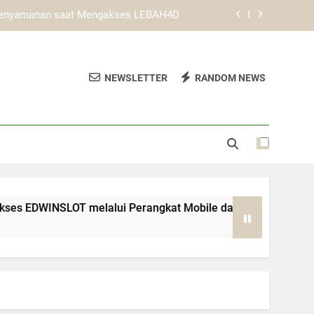
enyamanan saat Mengakses LEBAH4D
lalui Perangkat Mobile dan Desktop
elalui Perangkat Mobile dan Desktop
NEWSLETTER
RANDOM NEWS
WINSLOT melalui Ponsel dan Komputer
rr. Persiapan Terbaik Untuk Petualangan Anda.
enyamanan saat Mengakses LEBAH4D
lalui Perangkat Mobile dan Desktop
elalui Perangkat Mobile dan Desktop
OT melalui Perangkat Mobile dan Desktop
Cara Menga
3 Weeks Ago