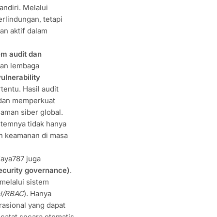
ndiri. Melalui
rlindungan, tetapi
n aktif dalam
em audit dan
ngan lembaga
ulnerability
tentu. Hasil audit
 dan memperkuat
aman siber global.
stemnya tidak hanya
gan keamanan di masa
Kaya787 juga
security governance)
.
 melalui sistem
ol/RBAC
). Hanya
rasional yang dapat
icatat secara otomatis