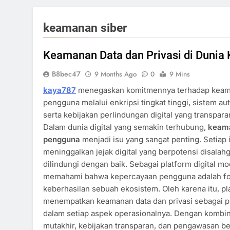
keamanan siber
Keamanan Data dan Privasi di Dunia
B8bec47
9 Months Ago
0
9 Mins
kaya787
menegaskan komitmennya terhadap keama
pengguna melalui enkripsi tingkat tinggi, sistem aut
serta kebijakan perlindungan digital yang transpara
Dalam dunia digital yang semakin terhubung,
keama
pengguna
menjadi isu yang sangat penting. Setiap i
meninggalkan jejak digital yang berpotensi disalahg
dilindungi dengan baik. Sebagai platform digital m
memahami bahwa kepercayaan pengguna adalah fo
keberhasilan sebuah ekosistem. Oleh karena itu, pla
menempatkan keamanan data dan privasi sebagai pri
dalam setiap aspek operasionalnya. Dengan kombin
mutakhir, kebijakan transparan, dan pengawasan be