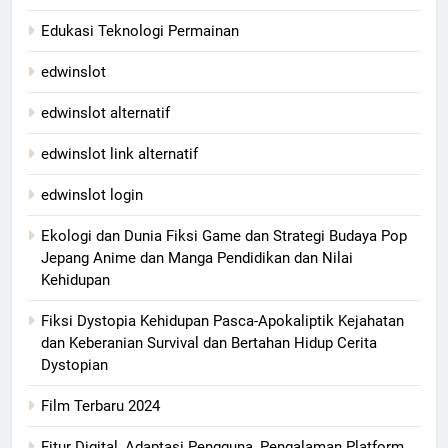
Edukasi Teknologi Permainan
edwinslot
edwinslot alternatif
edwinslot link alternatif
edwinslot login
Ekologi dan Dunia Fiksi Game dan Strategi Budaya Pop
Jepang Anime dan Manga Pendidikan dan Nilai
Kehidupan
Fiksi Dystopia Kehidupan Pasca-Apokaliptik Kejahatan
dan Keberanian Survival dan Bertahan Hidup Cerita
Dystopian
Film Terbaru 2024
Fitur Digital, Adaptasi Pengguna, Pengalaman Platform