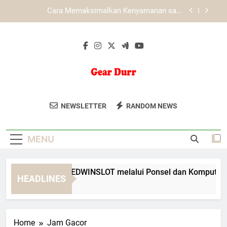
Skip
Cara Mengakses EDWINSLOT melalui Perangkat
to
Mobile dan Desktop
content
Cara Mengakses LEBAH4D melalui Perangkat
Mobile dan Desktop
Cara Menjelajahi EDWINSLOT melalui Ponsel dan
Komputer
Cara Memaksimalkan Kenyamanan saat
Mengakses LEBAH4D
Gear Durr
Temukan Berbagai Peralatan Dan
Cara Mengakses EDWINSLOT melalui Perangkat
NEWSLETTER
RANDOM NEWS
Mobile dan Desktop
Aksesoris Outdoor Berkualitas Di
Cara Mengakses LEBAH4D melalui Perangkat
Geardurr. Persiapan Terbaik Untuk
Mobile dan Desktop
MENU
Petualangan Anda.
ara Menjelajahi EDWINSLOT melalui Ponsel dan Komputer
HEADLINES
Weeks Ago
Home
Jam Gacor