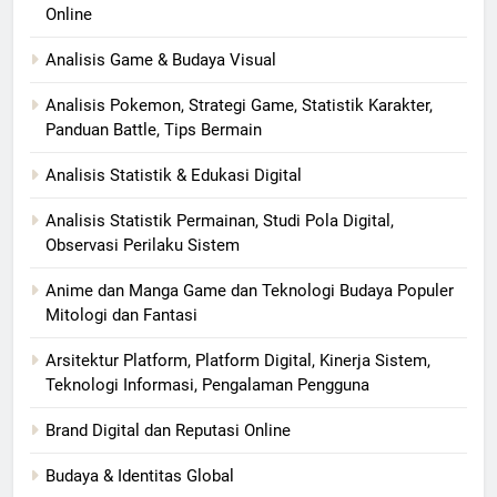
Online
Analisis Game & Budaya Visual
Analisis Pokemon, Strategi Game, Statistik Karakter,
Panduan Battle, Tips Bermain
Analisis Statistik & Edukasi Digital
Analisis Statistik Permainan, Studi Pola Digital,
Observasi Perilaku Sistem
Anime dan Manga Game dan Teknologi Budaya Populer
Mitologi dan Fantasi
Arsitektur Platform, Platform Digital, Kinerja Sistem,
Teknologi Informasi, Pengalaman Pengguna
Brand Digital dan Reputasi Online
Budaya & Identitas Global