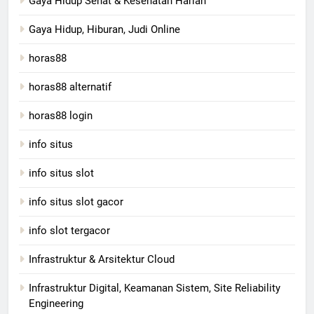
Gaya Hidup Sehat & Kesehatan Harian
Gaya Hidup, Hiburan, Judi Online
horas88
horas88 alternatif
horas88 login
info situs
info situs slot
info situs slot gacor
info slot tergacor
Infrastruktur & Arsitektur Cloud
Infrastruktur Digital, Keamanan Sistem, Site Reliability
Engineering