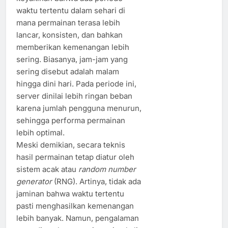
waktu tertentu dalam sehari di
mana permainan terasa lebih
lancar, konsisten, dan bahkan
memberikan kemenangan lebih
sering. Biasanya, jam-jam yang
sering disebut adalah malam
hingga dini hari. Pada periode ini,
server dinilai lebih ringan beban
karena jumlah pengguna menurun,
sehingga performa permainan
lebih optimal.
Meski demikian, secara teknis
hasil permainan tetap diatur oleh
sistem acak atau
random number
generator
(RNG). Artinya, tidak ada
jaminan bahwa waktu tertentu
pasti menghasilkan kemenangan
lebih banyak. Namun, pengalaman