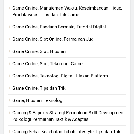
Game Online, Manajemen Waktu, Keseimbangan Hidup,
Produktivitas, Tips dan Trik Game
Game Online, Panduan Bermain, Tutorial Digital
Game Online, Slot Online, Permainan Judi
Game Online, Slot, Hiburan
Game Online, Slot, Teknologi Game
Game Online, Teknologi Digital, Ulasan Platform
Game Online, Tips dan Trik
Game, Hiburan, Teknologi
Gaming & Esports Strategi Permainan Skill Development
Psikologi Permainan Taktik & Adaptasi
Gaming Sehat Kesehatan Tubuh Lifestyle Tips dan Trik