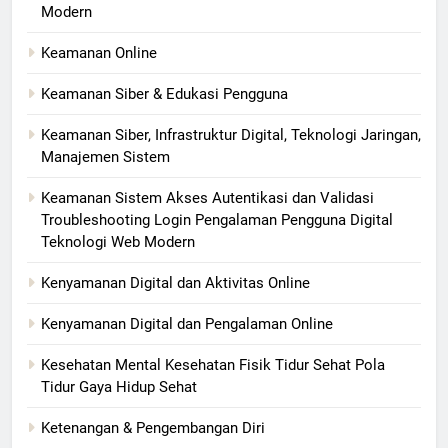
Modern
Keamanan Online
Keamanan Siber & Edukasi Pengguna
Keamanan Siber, Infrastruktur Digital, Teknologi Jaringan,
Manajemen Sistem
Keamanan Sistem Akses Autentikasi dan Validasi
Troubleshooting Login Pengalaman Pengguna Digital
Teknologi Web Modern
Kenyamanan Digital dan Aktivitas Online
Kenyamanan Digital dan Pengalaman Online
Kesehatan Mental Kesehatan Fisik Tidur Sehat Pola
Tidur Gaya Hidup Sehat
Ketenangan & Pengembangan Diri