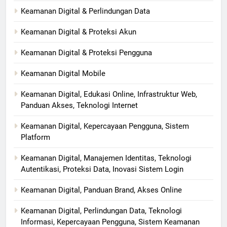
Keamanan Digital & Perlindungan Data
Keamanan Digital & Proteksi Akun
Keamanan Digital & Proteksi Pengguna
Keamanan Digital Mobile
Keamanan Digital, Edukasi Online, Infrastruktur Web,
Panduan Akses, Teknologi Internet
Keamanan Digital, Kepercayaan Pengguna, Sistem
Platform
Keamanan Digital, Manajemen Identitas, Teknologi
Autentikasi, Proteksi Data, Inovasi Sistem Login
Keamanan Digital, Panduan Brand, Akses Online
Keamanan Digital, Perlindungan Data, Teknologi
Informasi, Kepercayaan Pengguna, Sistem Keamanan