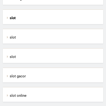
slot
slot
slot
slot gacor
slot online