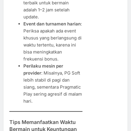
terbaik untuk bermain
adalah 1–2 jam setelah
update.
Event dan turnamen harian
:
Periksa apakah ada event
khusus yang berlangsung di
waktu tertentu, karena ini
bisa meningkatkan
frekuensi bonus.
Perilaku mesin per
provider
: Misalnya, PG Soft
lebih stabil di pagi dan
siang, sementara Pragmatic
Play sering agresif di malam
hari.
Tips Memanfaatkan Waktu
Bermain untuk Keuntungan