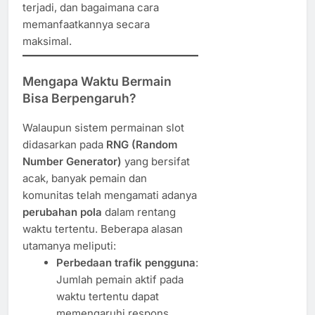
terjadi, dan bagaimana cara
memanfaatkannya secara
maksimal.
Mengapa Waktu Bermain
Bisa Berpengaruh?
Walaupun sistem permainan slot
didasarkan pada
RNG (Random
Number Generator)
yang bersifat
acak, banyak pemain dan
komunitas telah mengamati adanya
perubahan pola
dalam rentang
waktu tertentu. Beberapa alasan
utamanya meliputi:
Perbedaan trafik pengguna
:
Jumlah pemain aktif pada
waktu tertentu dapat
memengaruhi respons