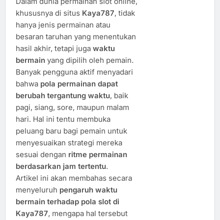
Dalam dunia permainan slot online,
khususnya di situs
Kaya787
, tidak
hanya jenis permainan atau
besaran taruhan yang menentukan
hasil akhir, tetapi juga
waktu
bermain
yang dipilih oleh pemain.
Banyak pengguna aktif menyadari
bahwa
pola permainan dapat
berubah tergantung waktu
, baik
pagi, siang, sore, maupun malam
hari. Hal ini tentu membuka
peluang baru bagi pemain untuk
menyesuaikan strategi mereka
sesuai dengan
ritme permainan
berdasarkan jam tertentu
.
Artikel ini akan membahas secara
menyeluruh
pengaruh waktu
bermain terhadap pola slot di
Kaya787
, mengapa hal tersebut