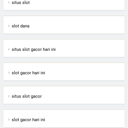
situs slot
slot dana
situs slot gacor hari ini
slot gacor hari ini
situs slot gacor
slot gacor hari ini