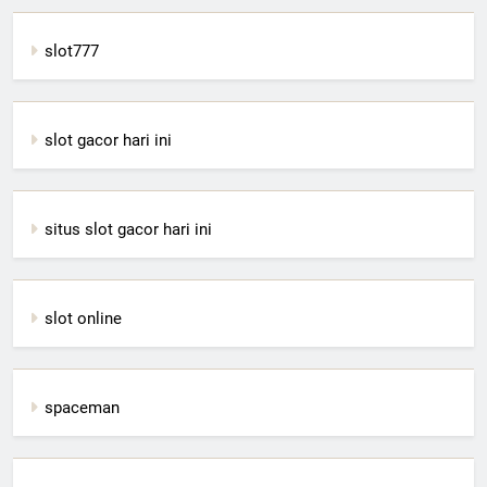
slot777
slot gacor hari ini
situs slot gacor hari ini
slot online
spaceman