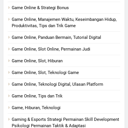
Game Online & Strategi Bonus
Game Online, Manajemen Waktu, Keseimbangan Hidup,
Produktivitas, Tips dan Trik Game
Game Online, Panduan Bermain, Tutorial Digital
Game Online, Slot Online, Permainan Judi
Game Online, Slot, Hiburan
Game Online, Slot, Teknologi Game
Game Online, Teknologi Digital, Ulasan Platform
Game Online, Tips dan Trik
Game, Hiburan, Teknologi
Gaming & Esports Strategi Permainan Skill Development
Psikologi Permainan Taktik & Adaptasi