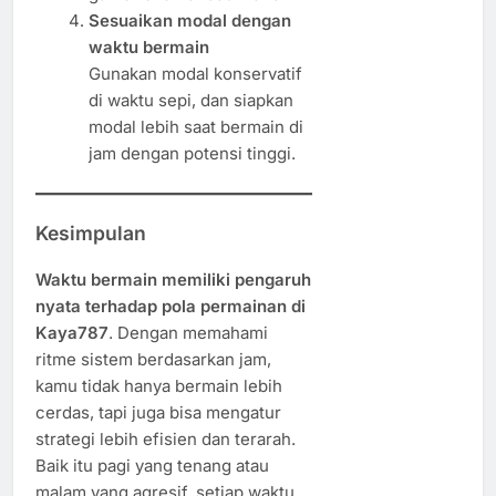
Sesuaikan modal dengan
waktu bermain
Gunakan modal konservatif
di waktu sepi, dan siapkan
modal lebih saat bermain di
jam dengan potensi tinggi.
Kesimpulan
Waktu bermain memiliki pengaruh
nyata terhadap pola permainan di
Kaya787
. Dengan memahami
ritme sistem berdasarkan jam,
kamu tidak hanya bermain lebih
cerdas, tapi juga bisa mengatur
strategi lebih efisien dan terarah.
Baik itu pagi yang tenang atau
malam yang agresif, setiap waktu