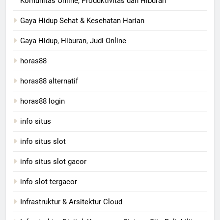
Komunitas Online, Produktivitas dan Hiburan
Gaya Hidup Sehat & Kesehatan Harian
Gaya Hidup, Hiburan, Judi Online
horas88
horas88 alternatif
horas88 login
info situs
info situs slot
info situs slot gacor
info slot tergacor
Infrastruktur & Arsitektur Cloud