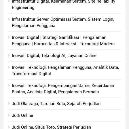
Infrastruktur Digital, Keamanan Sistem, Site Reliability
Engineering
Infrastruktur Server, Optimisasi Sistem, Sistem Login,
Pengalaman Pengguna
Inovasi Digital | Strategi Gamifikasi | Pengalaman
Pengguna | Komunitas & Interaksi | Teknologi Modern
Inovasi Digital, Teknologi AI, Layanan Online
Inovasi Teknologi, Pengalaman Pengguna, Analitik Data,
Transformasi Digital
Inovasi Teknologi, Pengembangan Game, Kecerdasan
Buatan, Analisis Digital, Pengalaman Bermain
Judi Olahraga, Taruhan Bola, Sejarah Perjudian
Judi Online
Judi Online, Situs Toto, Strategi Perjudian