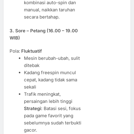
kombinasi auto-spin dan
manual, naikkan taruhan
secara bertahap.
3.
Sore – Petang (16.00 – 19.00
WIB)
Pola:
Fluktuatif
Mesin berubah-ubah, sulit
ditebak
Kadang freespin muncul
cepat, kadang tidak sama
sekali
Trafik meningkat,
persaingan lebih tinggi
Strategi:
Batasi sesi, fokus
pada game favorit yang
sebelumnya sudah terbukti
gacor.