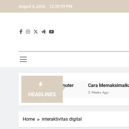
Skip
August 6, 2026
12:21:00 PM
to
content
Gea
Temukan Be
ui Ponsel dan Komputer
Cara Memaksimalkan Kenyama
2 Weeks Ago
HEADLINES
Home
interaktivitas digital