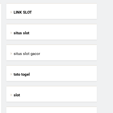
LINK SLOT
situs slot
situs slot gacor
toto togel
slot