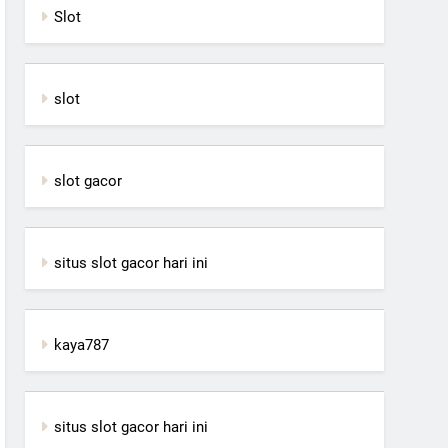
Slot
slot
slot gacor
situs slot gacor hari ini
kaya787
situs slot gacor hari ini