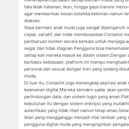
tata letak halaman, ikon, hingga gaya transisi me
agar memberikan kesan estetika kekinian namun te
diakses.
Gaya bermain anak muda juga sangat dipengaruhi o
cepat, variatif, dan tidak membosankan.Corlaslot 
pembaruan konten secara berkala untuk menjaga ag
segar dan tidak stagnan.Pengguna bisa menemukan
setiap kali mereka masuk ke dalam sistem.Dengan
berbasis kebiasaan, platform ini mampu menghadi
personal dan sesuai dengan tren yang sedang disu
muda.
Di luar itu, Corlaslot juga menangkap aspirasi ana
keamanan digital.Mereka semakin sadar akan pentin
perlindungan data, dan sistem login yang aman.Pla
kebutuhan itu dengan sistem enkripsi yang mutakhi
autentikasi yang tidak ribet namun tetap aman.Selain
iklan yang mengganggu menjadi nilai tambah yang s
pengguna digital muda yang menginginkan pengal