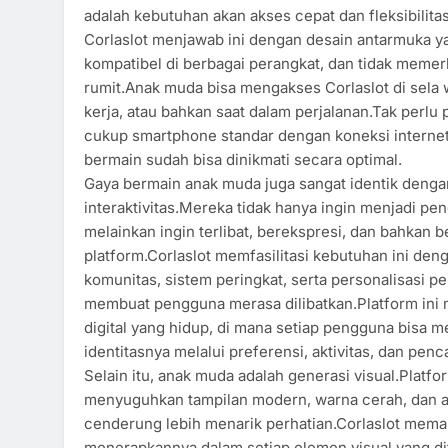
adalah kebutuhan akan akses cepat dan fleksibilitas
Corlaslot menjawab ini dengan desain antarmuka ya
kompatibel di berbagai perangkat, dan tidak memerl
rumit.Anak muda bisa mengakses Corlaslot di sela wa
kerja, atau bahkan saat dalam perjalanan.Tak perlu
cukup smartphone standar dengan koneksi interne
bermain sudah bisa dinikmati secara optimal.
Gaya bermain anak muda juga sangat identik denga
interaktivitas.Mereka tidak hanya ingin menjadi pen
melainkan ingin terlibat, berekspresi, dan bahkan be
platform.Corlaslot memfasilitasi kebutuhan ini deng
komunitas, sistem peringkat, serta personalisasi 
membuat pengguna merasa dilibatkan.Platform ini
digital yang hidup, di mana setiap pengguna bisa 
identitasnya melalui preferensi, aktivitas, dan penc
Selain itu, anak muda adalah generasi visual.Plat
menyuguhkan tampilan modern, warna cerah, dan a
cenderung lebih menarik perhatian.Corlaslot memah
menerapkannya dalam setiap elemen visual yang dit