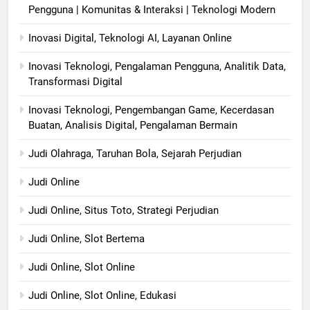
Pengguna | Komunitas & Interaksi | Teknologi Modern
Inovasi Digital, Teknologi AI, Layanan Online
Inovasi Teknologi, Pengalaman Pengguna, Analitik Data,
Transformasi Digital
Inovasi Teknologi, Pengembangan Game, Kecerdasan
Buatan, Analisis Digital, Pengalaman Bermain
Judi Olahraga, Taruhan Bola, Sejarah Perjudian
Judi Online
Judi Online, Situs Toto, Strategi Perjudian
Judi Online, Slot Bertema
Judi Online, Slot Online
Judi Online, Slot Online, Edukasi