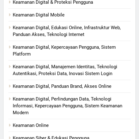
Keamanan Digital & Proteksi Pengguna
Keamanan Digital Mobile
Keamanan Digital, Edukasi Online, Infrastruktur Web,
Panduan Akses, Teknologi Internet
Keamanan Digital, Kepercayaan Pengguna, Sistem
Platform
Keamanan Digital, Manajemen Identitas, Teknologi
Autentikasi, Proteksi Data, Inovasi Sistem Login
Keamanan Digital, Panduan Brand, Akses Online
Keamanan Digital, Perlindungan Data, Teknologi
Informasi, Kepercayaan Pengguna, Sistem Keamanan
Modern
Keamanan Online
Keamanan Siber & Edukasi Pengguna