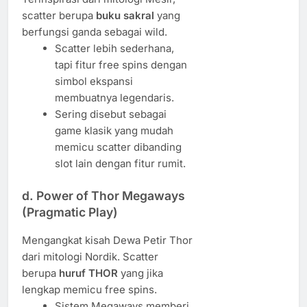
scatter berupa
buku sakral
yang
berfungsi ganda sebagai wild.
Scatter lebih sederhana,
tapi fitur free spins dengan
simbol ekspansi
membuatnya legendaris.
Sering disebut sebagai
game klasik yang mudah
memicu scatter dibanding
slot lain dengan fitur rumit.
d. Power of Thor Megaways
(Pragmatic Play)
Mengangkat kisah Dewa Petir Thor
dari mitologi Nordik. Scatter
berupa
huruf THOR
yang jika
lengkap memicu free spins.
Sistem Megaways memberi