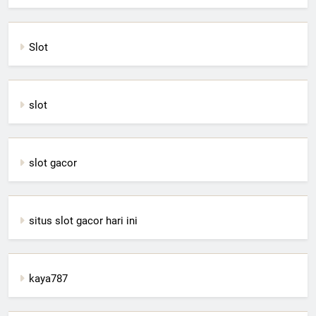
Slot
slot
slot gacor
situs slot gacor hari ini
kaya787