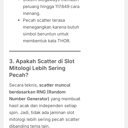
peluang hingga 117.649 cara
menang.
Pecah scatter terasa
menegangkan karena butuh
simbol beruntun untuk
membentuk kata THOR.
3. Apakah Scatter di Slot
Mitologi Lebih Sering
Pecah?
Secara teknis,
scatter muncul
berdasarkan RNG (Random
Number Generator)
yang membuat
hasil acak dan independen setiap
spin. Jadi, tidak ada jaminan slot
mitologi lebih sering pecah scatter
dibanding tema lain.