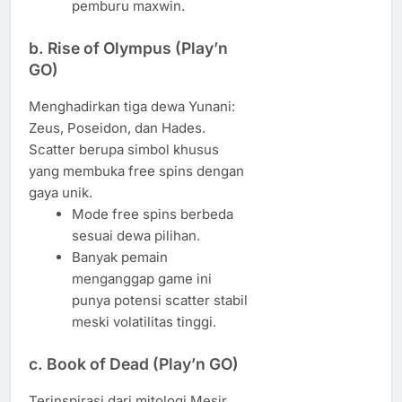
pemburu maxwin.
b. Rise of Olympus (Play’n
GO)
Menghadirkan tiga dewa Yunani:
Zeus, Poseidon, dan Hades.
Scatter berupa simbol khusus
yang membuka free spins dengan
gaya unik.
Mode free spins berbeda
sesuai dewa pilihan.
Banyak pemain
menganggap game ini
punya potensi scatter stabil
meski volatilitas tinggi.
c. Book of Dead (Play’n GO)
Terinspirasi dari mitologi Mesir,