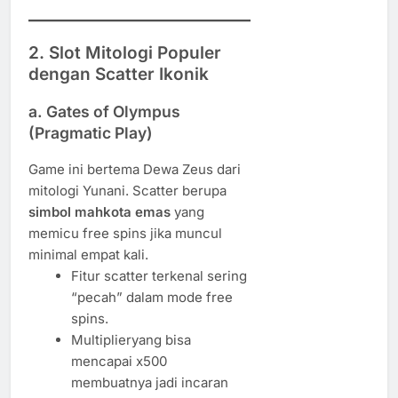
2. Slot Mitologi Populer
dengan Scatter Ikonik
a. Gates of Olympus
(Pragmatic Play)
Game ini bertema Dewa Zeus dari
mitologi Yunani. Scatter berupa
simbol mahkota emas
yang
memicu free spins jika muncul
minimal empat kali.
Fitur scatter terkenal sering
“pecah” dalam mode free
spins.
Multiplieryang bisa
mencapai x500
membuatnya jadi incaran