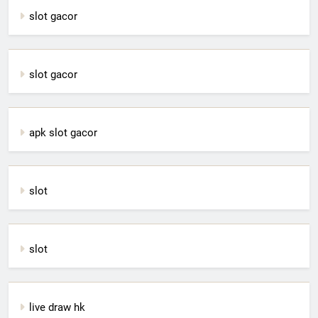
slot gacor
slot gacor
apk slot gacor
slot
slot
live draw hk