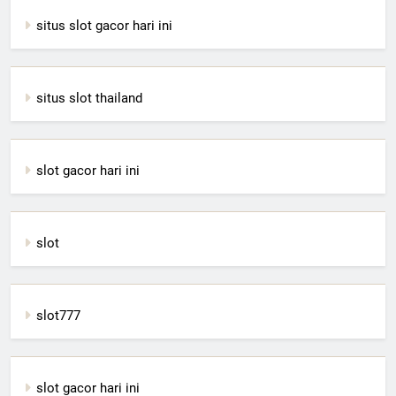
situs slot gacor hari ini
situs slot thailand
slot gacor hari ini
slot
slot777
slot gacor hari ini