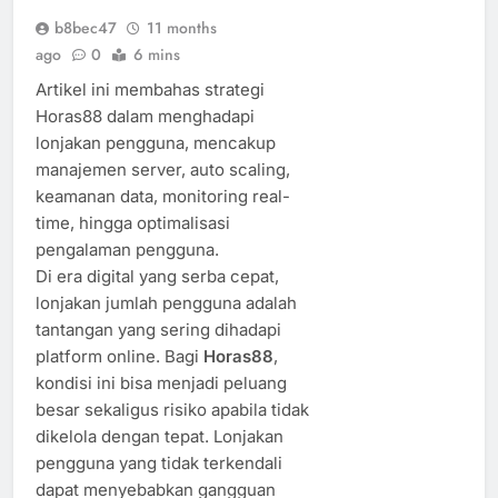
b8bec47
11 months
ago
0
6 mins
Artikel ini membahas strategi
Horas88 dalam menghadapi
lonjakan pengguna, mencakup
manajemen server, auto scaling,
keamanan data, monitoring real-
time, hingga optimalisasi
pengalaman pengguna.
Di era digital yang serba cepat,
lonjakan jumlah pengguna adalah
tantangan yang sering dihadapi
platform online. Bagi
Horas88
,
kondisi ini bisa menjadi peluang
besar sekaligus risiko apabila tidak
dikelola dengan tepat. Lonjakan
pengguna yang tidak terkendali
dapat menyebabkan gangguan