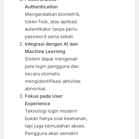
Authentication
Mengandalkan biometrik,
token fisik, atau aplikasi
autentikator tanpa perlu
password sama sekali.
Integrasi dengan AI dan
Machine Learning
Sistem dapat mengenali
pola login pengguna dan
secara otomatis
mengidentifikasi aktivitas
abnormal.
Fokus pada User
Experience
Teknologi login modern
bukan hanya soal keamanan,
tapi juga kemudahan akses.
Pengguna akan semakin