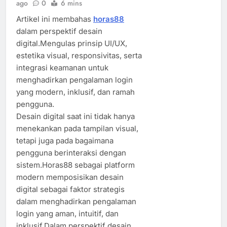
ago
0
6 mins
Artikel ini membahas
horas88
dalam perspektif desain
digital.Mengulas prinsip UI/UX,
estetika visual, responsivitas, serta
integrasi keamanan untuk
menghadirkan pengalaman login
yang modern, inklusif, dan ramah
pengguna.
Desain digital saat ini tidak hanya
menekankan pada tampilan visual,
tetapi juga pada bagaimana
pengguna berinteraksi dengan
sistem.Horas88 sebagai platform
modern memposisikan desain
digital sebagai faktor strategis
dalam menghadirkan pengalaman
login yang aman, intuitif, dan
inklusif.Dalam perspektif desain,