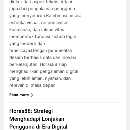
diukur dari aspek teknis, tetapi
juga dari pengalaman pengguna
yang menyeluruh.Kombinasi antara
estetika visual, responsivitas,
keamanan, dan inklusivitas
membentuk fondasi sistem login
yang modern dan
tepercaya.Dengan pendekatan
desain berbasis data dan inovasi
berkelanjutan, Horas88 siap
menghadirkan pengalaman digital
yang lebih aman, nyaman, dan
relevan di masa depan.
Read More
Horas88: Strategi
Menghadapi Lonjakan
Pengguna di Era Digital