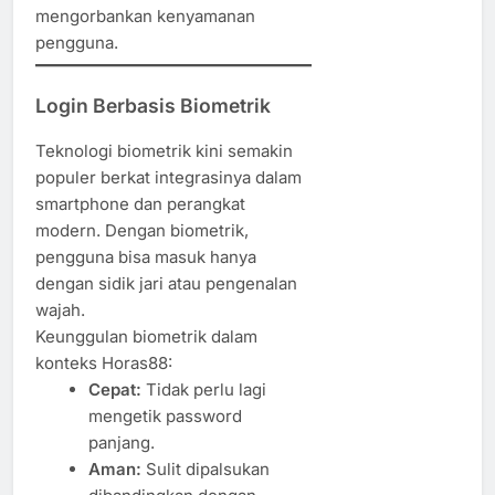
mengorbankan kenyamanan
pengguna.
Login Berbasis Biometrik
Teknologi biometrik kini semakin
populer berkat integrasinya dalam
smartphone dan perangkat
modern. Dengan biometrik,
pengguna bisa masuk hanya
dengan sidik jari atau pengenalan
wajah.
Keunggulan biometrik dalam
konteks Horas88:
Cepat:
Tidak perlu lagi
mengetik password
panjang.
Aman:
Sulit dipalsukan