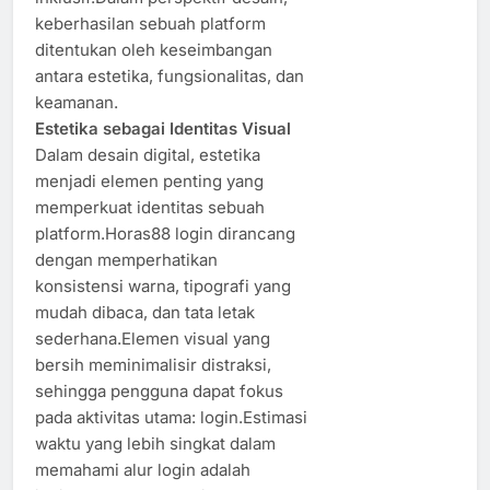
keberhasilan sebuah platform
ditentukan oleh keseimbangan
antara estetika, fungsionalitas, dan
keamanan.
Estetika sebagai Identitas Visual
Dalam desain digital, estetika
menjadi elemen penting yang
memperkuat identitas sebuah
platform.Horas88 login dirancang
dengan memperhatikan
konsistensi warna, tipografi yang
mudah dibaca, dan tata letak
sederhana.Elemen visual yang
bersih meminimalisir distraksi,
sehingga pengguna dapat fokus
pada aktivitas utama: login.Estimasi
waktu yang lebih singkat dalam
memahami alur login adalah