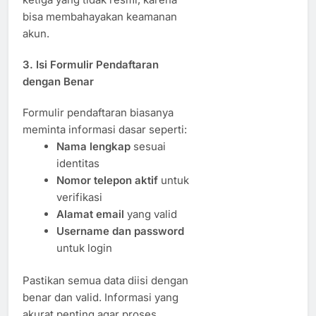
bisa membahayakan keamanan
akun.
3. Isi Formulir Pendaftaran
dengan Benar
Formulir pendaftaran biasanya
meminta informasi dasar seperti:
Nama lengkap
sesuai
identitas
Nomor telepon aktif
untuk
verifikasi
Alamat email
yang valid
Username dan password
untuk login
Pastikan semua data diisi dengan
benar dan valid. Informasi yang
akurat penting agar proses