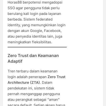
Horas88 berpotensi mengadopsi
SSO agar pengguna tidak perlu
berulang kali login pada layanan
berbeda. Sistem federated
identity, yang memungkinkan login
dengan akun Google, Facebook,
atau penyedia identitas lain, juga
meningkatkan fleksibilitas.
Zero Trust dan Keamanan
Adaptif
Tren terbaru dalam keamanan
login adalah penerapan
Zero Trust
Architecture (ZTA)
. Dalam
pendekatan ini, sistem tidak
pernah menganggap pengguna
atau perangkat sebagai “aman”
secara default. Setiap akses harus