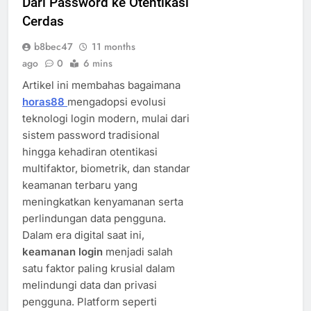
Dari Password ke Otentikasi
Cerdas
b8bec47
11 months
ago
0
6 mins
Artikel ini membahas bagaimana
horas88
mengadopsi evolusi
teknologi login modern, mulai dari
sistem password tradisional
hingga kehadiran otentikasi
multifaktor, biometrik, dan standar
keamanan terbaru yang
meningkatkan kenyamanan serta
perlindungan data pengguna.
Dalam era digital saat ini,
keamanan login
menjadi salah
satu faktor paling krusial dalam
melindungi data dan privasi
pengguna. Platform seperti