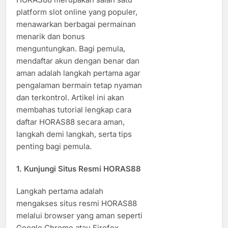
platform slot online yang populer,
menawarkan berbagai permainan
menarik dan bonus
menguntungkan. Bagi pemula,
mendaftar akun dengan benar dan
aman adalah langkah pertama agar
pengalaman bermain tetap nyaman
dan terkontrol. Artikel ini akan
membahas tutorial lengkap cara
daftar HORAS88 secara aman,
langkah demi langkah, serta tips
penting bagi pemula.
1. Kunjungi Situs Resmi HORAS88
Langkah pertama adalah
mengakses situs resmi HORAS88
melalui browser yang aman seperti
Google Chrome atau Firefox.