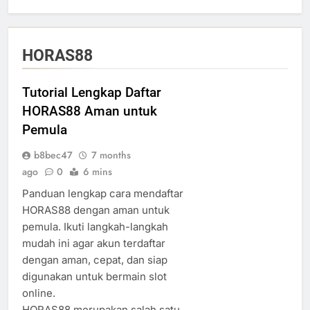
HORAS88
Tutorial Lengkap Daftar
HORAS88 Aman untuk
Pemula
b8bec47
7 months
ago
0
6 mins
Panduan lengkap cara mendaftar
HORAS88 dengan aman untuk
pemula. Ikuti langkah-langkah
mudah ini agar akun terdaftar
dengan aman, cepat, dan siap
digunakan untuk bermain slot
online.
HORAS88 merupakan salah satu