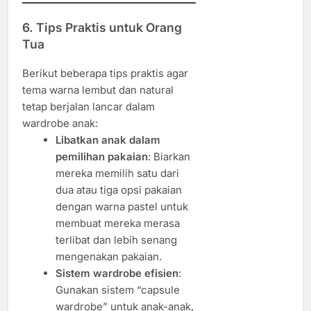
6. Tips Praktis untuk Orang
Tua
Berikut beberapa tips praktis agar
tema warna lembut dan natural
tetap berjalan lancar dalam
wardrobe anak:
Libatkan anak dalam
pemilihan pakaian
: Biarkan
mereka memilih satu dari
dua atau tiga opsi pakaian
dengan warna pastel untuk
membuat mereka merasa
terlibat dan lebih senang
mengenakan pakaian.
Sistem wardrobe efisien
:
Gunakan sistem “capsule
wardrobe” untuk anak-anak,