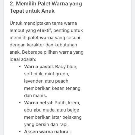
2. Memilih Palet Warna yang
Tepat untuk Anak
Untuk menciptakan tema warna
lembut yang efektif, penting untuk
memilih
palet warna
yang sesuai
dengan karakter dan kebutuhan
anak. Beberapa pilihan warna yang
ideal adalah:
Warna pastel
: Baby blue,
soft pink, mint green,
lavender, atau peach
memberikan kesan tenang
dan manis.
Warna netral
: Putih, krem,
abu-abu muda, atau beige
memberikan latar belakang
yang bersih dan rapi.
Aksen warna natural
: