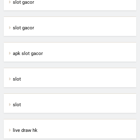
slot gacor
slot gacor
apk slot gacor
slot
slot
live draw hk