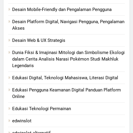
Desain Mobile-Friendly dan Pengalaman Pengguna
Desain Platform Digital, Navigasi Pengguna, Pengalaman
Akses
Desain Web & UX Strategis
Dunia Fiksi & Imajinasi Mitologi dan Simbolisme Ekologi
dalam Cerita Analisis Narasi Pokémon Studi Makhluk
Legendaris
Edukasi Digital, Teknologi Mahasiswa, Literasi Digital
Edukasi Pengguna Keamanan Digital Panduan Platform
Online
Edukasi Teknologi Permainan
edwinslot
edwinslot alternatif