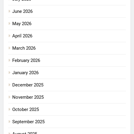
June 2026
May 2026
April 2026
March 2026
February 2026
January 2026
December 2025
November 2025
October 2025
September 2025
August 2025