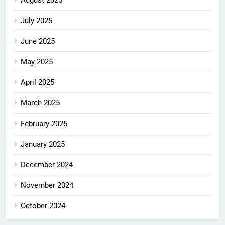
July 2025
June 2025
May 2025
April 2025
March 2025
February 2025
January 2025
December 2024
November 2024
October 2024