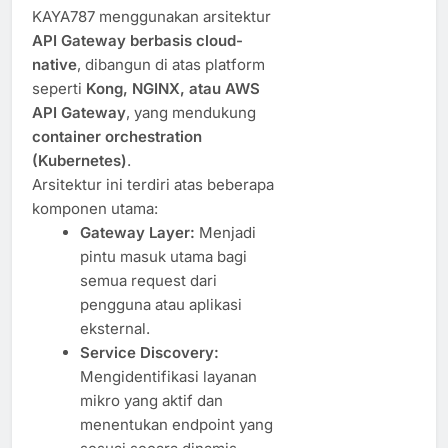
KAYA787 menggunakan arsitektur
API Gateway berbasis cloud-
native
, dibangun di atas platform
seperti
Kong, NGINX, atau AWS
API Gateway
, yang mendukung
container orchestration
(Kubernetes)
.
Arsitektur ini terdiri atas beberapa
komponen utama:
Gateway Layer:
Menjadi
pintu masuk utama bagi
semua request dari
pengguna atau aplikasi
eksternal.
Service Discovery:
Mengidentifikasi layanan
mikro yang aktif dan
menentukan endpoint yang