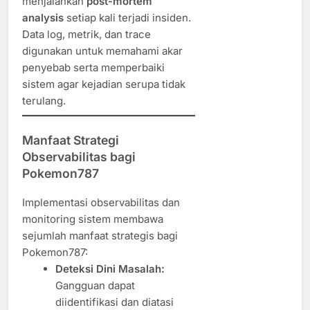
menjalankan
post-mortem
analysis
setiap kali terjadi insiden.
Data log, metrik, dan trace
digunakan untuk memahami akar
penyebab serta memperbaiki
sistem agar kejadian serupa tidak
terulang.
Manfaat Strategi
Observabilitas bagi
Pokemon787
Implementasi observabilitas dan
monitoring sistem membawa
sejumlah manfaat strategis bagi
Pokemon787:
Deteksi Dini Masalah:
Gangguan dapat
diidentifikasi dan diatasi