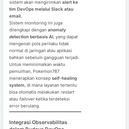
sistem akan mengirimkan
alert ke
tim DevOps melalui Slack atau
email
.
Sistem monitoring ini juga
dilengkapi dengan
anomaly
detection berbasis AI
, yang dapat
mengenali pola perilaku tidak
normal di jaringan atau aplikasi
bahkan sebelum gangguan terjadi.
Untuk meminimalkan waktu
pemulihan, Pokemon787
menerapkan konsep
self-healing
system
, di mana layanan tertentu
bisa otomatis melakukan
restart
atau
failover
ketika terdeteksi
error berulang.
Integrasi Observabilitas