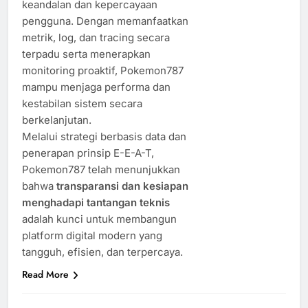
keandalan dan kepercayaan
pengguna. Dengan memanfaatkan
metrik, log, dan tracing secara
terpadu serta menerapkan
monitoring proaktif, Pokemon787
mampu menjaga performa dan
kestabilan sistem secara
berkelanjutan.
Melalui strategi berbasis data dan
penerapan prinsip E-E-A-T,
Pokemon787 telah menunjukkan
bahwa
transparansi dan kesiapan
menghadapi tantangan teknis
adalah kunci untuk membangun
platform digital modern yang
tangguh, efisien, dan terpercaya.
Read More