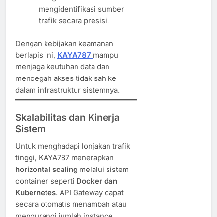
mengidentifikasi sumber
trafik secara presisi.
Dengan kebijakan keamanan
berlapis ini,
KAYA787
mampu
menjaga keutuhan data dan
mencegah akses tidak sah ke
dalam infrastruktur sistemnya.
Skalabilitas dan Kinerja
Sistem
Untuk menghadapi lonjakan trafik
tinggi, KAYA787 menerapkan
horizontal scaling
melalui sistem
container seperti
Docker dan
Kubernetes
. API Gateway dapat
secara otomatis menambah atau
mengurangi jumlah instance