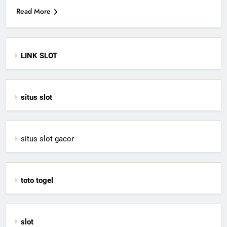
Read More
LINK SLOT
situs slot
situs slot gacor
toto togel
slot