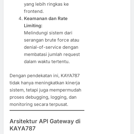
yang lebih ringkas ke
frontend.
Keamanan dan Rate
Limiting:
Melindungi sistem dari
serangan brute force atau
denial-of-service dengan
membatasi jumlah request
dalam waktu tertentu.
Dengan pendekatan ini, KAYA787
tidak hanya meningkatkan kinerja
sistem, tetapi juga mempermudah
proses debugging, logging, dan
monitoring secara terpusat.
Arsitektur API Gateway di
KAYA787