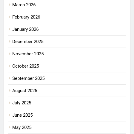
March 2026
February 2026
January 2026
December 2025
November 2025
October 2025
September 2025
August 2025
July 2025
June 2025
May 2025