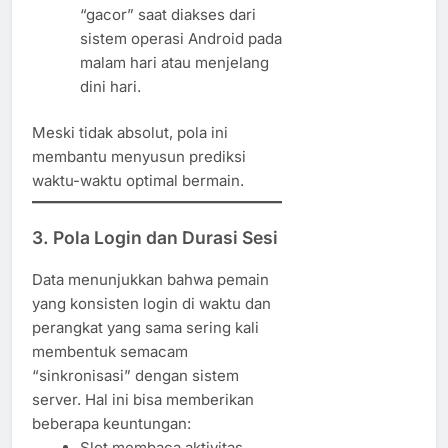
“gacor” saat diakses dari
sistem operasi Android pada
malam hari atau menjelang
dini hari.
Meski tidak absolut, pola ini
membantu menyusun prediksi
waktu-waktu optimal bermain.
3. Pola Login dan Durasi Sesi
Data menunjukkan bahwa pemain
yang konsisten login di waktu dan
perangkat yang sama sering kali
membentuk semacam
“sinkronisasi” dengan sistem
server. Hal ini bisa memberikan
beberapa keuntungan:
Slot membaca aktivitas