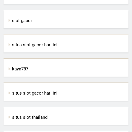
slot gacor
situs slot gacor hari ini
kaya787
situs slot gacor hari ini
situs slot thailand