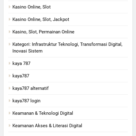
Kasino Online, Slot
Kasino Online, Slot, Jackpot
Kasino, Slot, Permainan Online
Kategori: Infrastruktur Teknologi, Transformasi Digital,
Inovasi Sistem
kaya 787
kaya787
kaya787 alternatif
kaya787 login
Keamanan & Teknologi Digital
Keamanan Akses & Literasi Digital