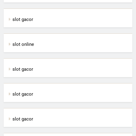
slot gacor
slot online
slot gacor
slot gacor
slot gacor