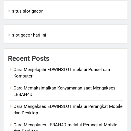
situs slot gacor
slot gacor hari ini
Recent Posts
Cara Menjelajahi EDWINSLOT melalui Ponsel dan
Komputer
Cara Memaksimalkan Kenyamanan saat Mengakses
LEBAH4D
Cara Mengakses EDWINSLOT melalui Perangkat Mobile
dan Desktop
Cara Mengakses LEBAH4D melalui Perangkat Mobile