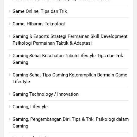
Game Online, Tips dan Trik
Game, Hiburan, Teknologi
Gaming & Esports Strategi Permainan Skill Development
Psikologi Permainan Taktik & Adaptasi
Gaming Sehat Kesehatan Tubuh Lifestyle Tips dan Trik
Gaming
Gaming Sehat Tips Gaming Keterampilan Bermain Game
Lifestyle
Gaming Technology / Innovation
Gaming, Lifestyle
Gaming, Pengembangan Diri, Tips & Trik, Psikologi dalam
Gaming