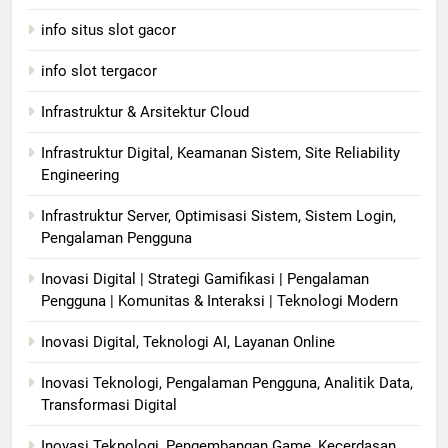
info situs slot gacor
info slot tergacor
Infrastruktur & Arsitektur Cloud
Infrastruktur Digital, Keamanan Sistem, Site Reliability
Engineering
Infrastruktur Server, Optimisasi Sistem, Sistem Login,
Pengalaman Pengguna
Inovasi Digital | Strategi Gamifikasi | Pengalaman
Pengguna | Komunitas & Interaksi | Teknologi Modern
Inovasi Digital, Teknologi AI, Layanan Online
Inovasi Teknologi, Pengalaman Pengguna, Analitik Data,
Transformasi Digital
Inovasi Teknologi, Pengembangan Game, Kecerdasan