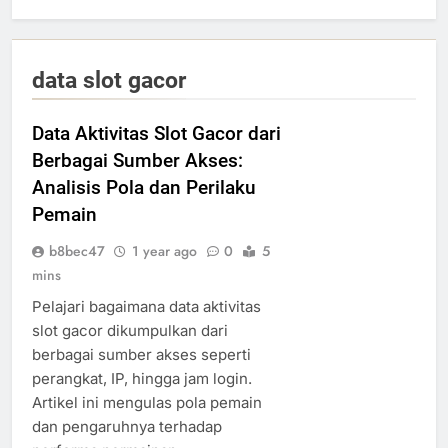
data slot gacor
Data Aktivitas Slot Gacor dari
Berbagai Sumber Akses:
Analisis Pola dan Perilaku
Pemain
b8bec47
1 year ago
0
5
mins
Pelajari bagaimana data aktivitas
slot gacor dikumpulkan dari
berbagai sumber akses seperti
perangkat, IP, hingga jam login.
Artikel ini mengulas pola pemain
dan pengaruhnya terhadap