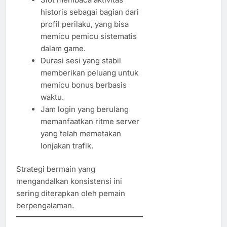
historis sebagai bagian dari
profil perilaku, yang bisa
memicu pemicu sistematis
dalam game.
Durasi sesi yang stabil
memberikan peluang untuk
memicu bonus berbasis
waktu.
Jam login yang berulang
memanfaatkan ritme server
yang telah memetakan
lonjakan trafik.
Strategi bermain yang
mengandalkan konsistensi ini
sering diterapkan oleh pemain
berpengalaman.