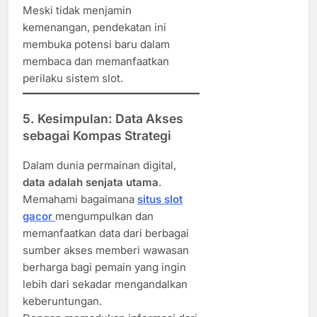
Meski tidak menjamin
kemenangan, pendekatan ini
membuka potensi baru dalam
membaca dan memanfaatkan
perilaku sistem slot.
5. Kesimpulan: Data Akses
sebagai Kompas Strategi
Dalam dunia permainan digital,
data adalah senjata utama
.
Memahami bagaimana
situs slot
gacor
mengumpulkan dan
memanfaatkan data dari berbagai
sumber akses memberi wawasan
berharga bagi pemain yang ingin
lebih dari sekadar mengandalkan
keberuntungan.