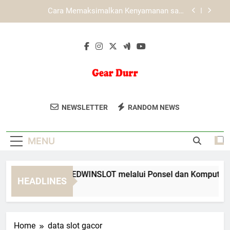
Skip
Cara Mengakses EDWINSLOT melalui Perangkat
to
Mobile dan Desktop
content
Cara Mengakses LEBAH4D melalui Perangkat
Mobile dan Desktop
Cara Menjelajahi EDWINSLOT melalui Ponsel dan
Komputer
Cara Memaksimalkan Kenyamanan saat
Mengakses LEBAH4D
Gear Durr
Temukan Berbagai Peralatan Dan
Cara Mengakses EDWINSLOT melalui Perangkat
NEWSLETTER
RANDOM NEWS
Mobile dan Desktop
Aksesoris Outdoor Berkualitas Di
Cara Mengakses LEBAH4D melalui Perangkat
Geardurr. Persiapan Terbaik Untuk
Mobile dan Desktop
MENU
Petualangan Anda.
ara Menjelajahi EDWINSLOT melalui Ponsel dan Komputer
HEADLINES
Weeks Ago
Home
data slot gacor