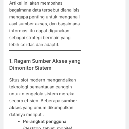
Artikel ini akan membahas
bagaimana data tersebut dianalisis,
mengapa penting untuk mengenali
asal sumber akses, dan bagaimana
informasi itu dapat digunakan
sebagai strategi bermain yang
lebih cerdas dan adaptif.
1. Ragam Sumber Akses yang
Dimonitor Sistem
Situs slot modern mengandalkan
teknologi pemantauan canggih
untuk mengelola sistem mereka
secara efisien. Beberapa
sumber
akses
yang umum dikumpulkan
datanya meliputi:
Perangkat pengguna
(desktop, tablet, mobile).