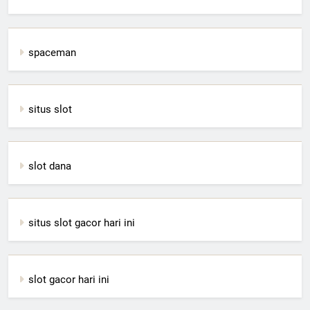
spaceman
situs slot
slot dana
situs slot gacor hari ini
slot gacor hari ini