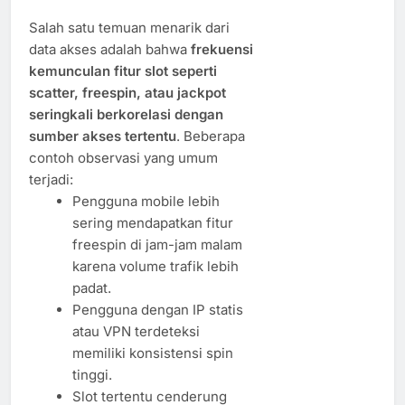
Salah satu temuan menarik dari
data akses adalah bahwa
frekuensi
kemunculan fitur slot seperti
scatter, freespin, atau jackpot
seringkali berkorelasi dengan
sumber akses tertentu
. Beberapa
contoh observasi yang umum
terjadi:
Pengguna mobile lebih
sering mendapatkan fitur
freespin di jam-jam malam
karena volume trafik lebih
padat.
Pengguna dengan IP statis
atau VPN terdeteksi
memiliki konsistensi spin
tinggi.
Slot tertentu cenderung