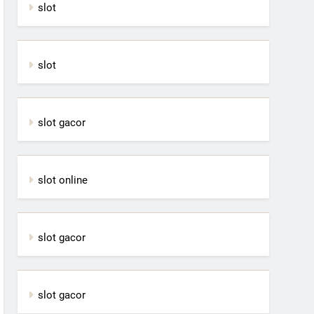
slot
slot
slot gacor
slot online
slot gacor
slot gacor