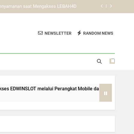
enyamanan saat Mengakses LEBAH4D
lalui Perangkat Mobile dan Desktop
elalui Perangkat Mobile dan Desktop
NEWSLETTER
RANDOM NEWS
WINSLOT melalui Ponsel dan Komputer
rr. Persiapan Terbaik Untuk Petualangan Anda.
enyamanan saat Mengakses LEBAH4D
lalui Perangkat Mobile dan Desktop
elalui Perangkat Mobile dan Desktop
OT melalui Perangkat Mobile dan Desktop
Cara Menga
3 Weeks Ago