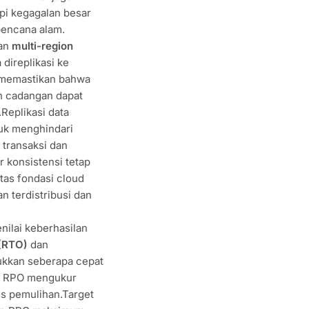
pi kegagalan besar
bencana alam.
tan
multi-region
 direplikasi ke
i memastikan bahwa
ah cadangan dapat
Replikasi data
uk menghindari
i transaksi dan
r konsistensi tetap
atas fondasi cloud
 terdistribusi dan
ilai keberhasilan
(RTO)
dan
kkan seberapa cepat
an RPO mengukur
es pemulihan.Target