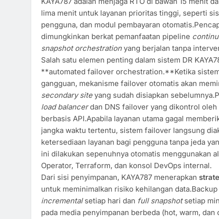
KAYA787 adalah menjaga RTO di bawah 15 menit 
lima menit untuk layanan prioritas tinggi, seperti si
pengguna, dan modul pembayaran otomatis.Pencapa
dimungkinkan berkat pemanfaatan pipeline
contin
snapshot orchestration
yang berjalan tanpa interve
Salah satu elemen penting dalam sistem DR KAYA7
**automated failover orchestration.**Ketika sist
gangguan, mekanisme failover otomatis akan memin
secondary site
yang sudah disiapkan sebelumnya.Pr
load balancer
dan DNS failover yang dikontrol oleh
berbasis API.Apabila layanan utama gagal memberi
jangka waktu tertentu, sistem failover langsung di
ketersediaan layanan bagi pengguna tanpa jeda yan
ini dilakukan sepenuhnya otomatis menggunakan al
Operator, Terraform, dan konsol DevOps internal.
Dari sisi penyimpanan, KAYA787 menerapkan
strat
untuk meminimalkan risiko kehilangan data.Backup
incremental
setiap hari dan
full snapshot
setiap mi
pada media penyimpanan berbeda (hot, warm, dan c