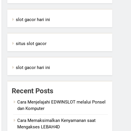
slot gacor hari ini
situs slot gacor
slot gacor hari ini
Recent Posts
Cara Menjelajahi EDWINSLOT melalui Ponsel
dan Komputer
Cara Memaksimalkan Kenyamanan saat
Mengakses LEBAH4D