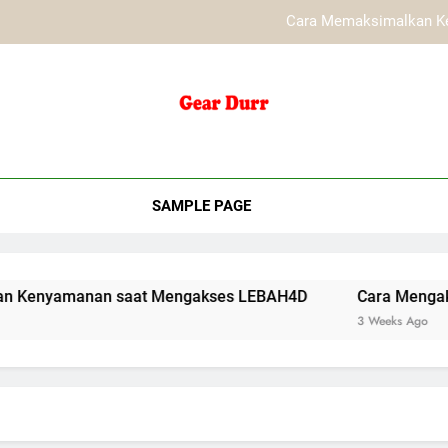
Cara Memaksimalkan K
Cara Mengakses EDWINSLOT me
Cara Mengakses LEBAH4D m
r Durr
Cara Menjelajahi ED
rbagai Peralatan Dan Aksesoris Outdoor Berkualitas Di Geardu
Cara Memaksimalkan K
SAMPLE PAGE
Cara Mengakses EDWINSLOT me
Cara Mengakses LEBAH4D m
nan saat Mengakses LEBAH4D
Cara Mengakses EDWINSL
3 Weeks Ago