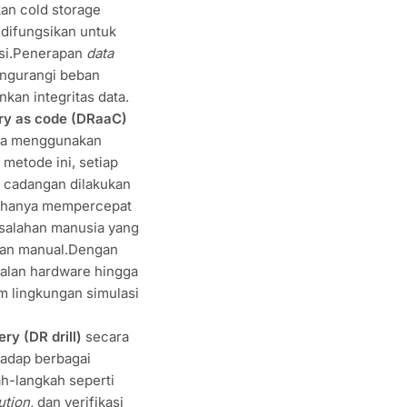
an cold storage
difungsikan untuk
asi.Penerapan
data
ngurangi beban
an integritas data.
ery as code (DRaaC)
ola menggunakan
metode ini, setiap
 cadangan dilakukan
ak hanya mempercepat
esalahan manusia yang
han manual.Dengan
alan hardware hingga
am lingkungan simulasi
ry (DR drill)
secara
hadap berbagai
h-langkah seperti
ution,
dan verifikasi