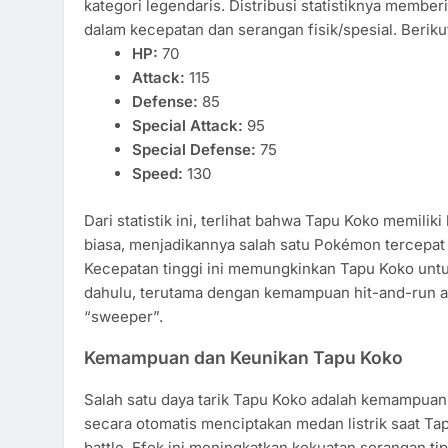
kategori legendaris. Distribusi statistiknya membe
dalam kecepatan dan serangan fisik/spesial. Beriku
HP:
70
Attack:
115
Defense:
85
Special Attack:
95
Special Defense:
75
Speed:
130
Dari statistik ini, terlihat bahwa Tapu Koko memilik
biasa, menjadikannya salah satu Pokémon tercepat
Kecepatan tinggi ini memungkinkan Tapu Koko unt
dahulu, terutama dengan kemampuan hit-and-run at
“sweeper”.
Kemampuan dan Keunikan Tapu Koko
Salah satu daya tarik Tapu Koko adalah kemampua
secara otomatis menciptakan medan listrik saat T
battle. Efek ini meningkatkan kekuatan serangan ti