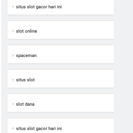
situs slot gacor hari ini
slot online
spaceman
situs slot
slot dana
situs slot gacor hari ini