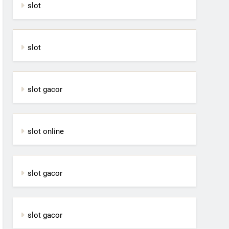
slot
slot
slot gacor
slot online
slot gacor
slot gacor