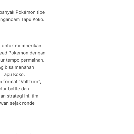
 banyak Pokémon tipe
mengancam Tapu Koko.
an untuk memberikan
i lead Pokémon dengan
tur tempo permainan.
ang bisa menahan
 Tapu Koko.
 format “VoltTurn”,
lur battle dan
 strategi ini, tim
awan sejak ronde