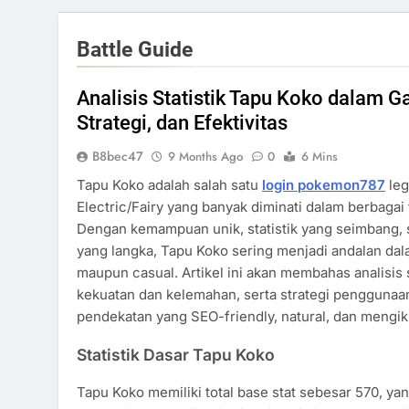
Battle Guide
Analisis Statistik Tapu Koko dalam 
Strategi, dan Efektivitas
B8bec47
9 Months Ago
0
6 Mins
Tapu Koko adalah salah satu
login pokemon787
leg
Electric/Fairy yang banyak diminati dalam berbagai
Dengan kemampuan unik, statistik yang seimbang, s
yang langka, Tapu Koko sering menjadi andalan dala
maupun casual. Artikel ini akan membahas analisis s
kekuatan dan kelemahan, serta strategi penggunaan
pendekatan yang SEO-friendly, natural, dan mengiku
Statistik Dasar Tapu Koko
Tapu Koko memiliki total base stat sebesar 570, ya