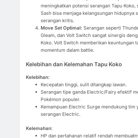
meningkatkan potensi serangan Tapu Koko,
Sash bisa menjaga kelangsungan hidupnya 
serangan kritis.
Move Set Optimal:
Serangan seperti Thunder
Gleam, dan Volt Switch sangat sinergis den
Koko. Volt Switch memberikan keuntungan 
momentum dalam battle.
Kelebihan dan Kelemahan Tapu Koko
Kelebihan:
Kecepatan tinggi, sulit ditangkap lawan.
Serangan tipe ganda Electric/Fairy efektif 
Pokémon populer.
Kemampuan Electric Surge mendukung tim 
serangan Electric.
Kelemahan:
HP dan pertahanan relatif rendah membuatn