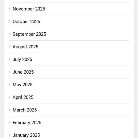
November 2025
October 2025
September 2025
August 2025
July 2025
June 2025
May 2025
April 2025
March 2025
February 2025
January 2025