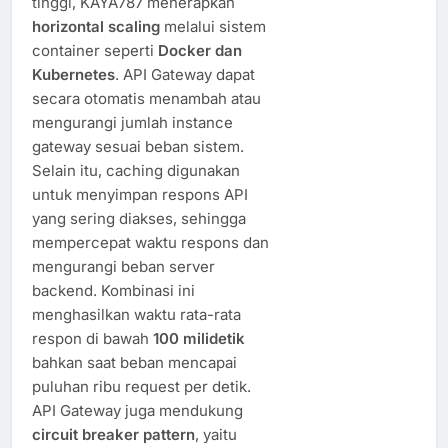
tinggi, KAYA787 menerapkan
horizontal scaling
melalui sistem
container seperti
Docker dan
Kubernetes
. API Gateway dapat
secara otomatis menambah atau
mengurangi jumlah instance
gateway sesuai beban sistem.
Selain itu, caching digunakan
untuk menyimpan respons API
yang sering diakses, sehingga
mempercepat waktu respons dan
mengurangi beban server
backend. Kombinasi ini
menghasilkan waktu rata-rata
respon di bawah
100 milidetik
bahkan saat beban mencapai
puluhan ribu request per detik.
API Gateway juga mendukung
circuit breaker pattern
, yaitu