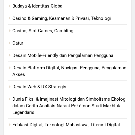
Budaya & Identitas Global
Casino & Gaming, Keamanan & Privasi, Teknologi
Casino, Slot Games, Gambling
Catur
Desain Mobile-Friendly dan Pengalaman Pengguna
Desain Platform Digital, Navigasi Pengguna, Pengalaman
Akses
Desain Web & UX Strategis
Dunia Fiksi & Imajinasi Mitologi dan Simbolisme Ekologi
dalam Cerita Analisis Narasi Pokémon Studi Makhluk
Legendaris
Edukasi Digital, Teknologi Mahasiswa, Literasi Digital