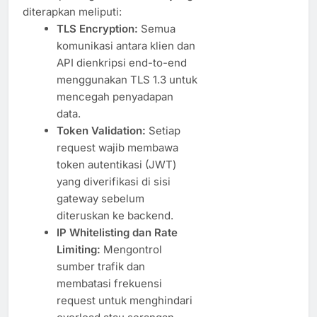
diterapkan meliputi:
TLS Encryption:
Semua
komunikasi antara klien dan
API dienkripsi end-to-end
menggunakan TLS 1.3 untuk
mencegah penyadapan
data.
Token Validation:
Setiap
request wajib membawa
token autentikasi (JWT)
yang diverifikasi di sisi
gateway sebelum
diteruskan ke backend.
IP Whitelisting dan Rate
Limiting:
Mengontrol
sumber trafik dan
membatasi frekuensi
request untuk menghindari