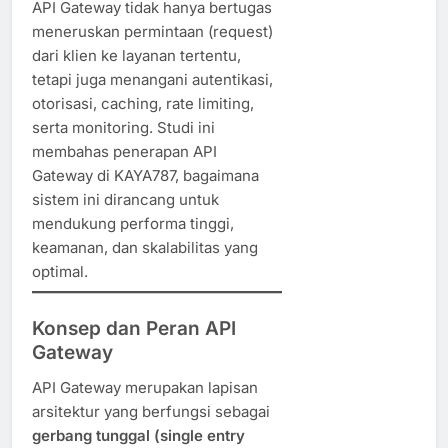
API Gateway tidak hanya bertugas
meneruskan permintaan (request)
dari klien ke layanan tertentu,
tetapi juga menangani autentikasi,
otorisasi, caching, rate limiting,
serta monitoring. Studi ini
membahas penerapan API
Gateway di KAYA787, bagaimana
sistem ini dirancang untuk
mendukung performa tinggi,
keamanan, dan skalabilitas yang
optimal.
Konsep dan Peran API
Gateway
API Gateway merupakan lapisan
arsitektur yang berfungsi sebagai
gerbang tunggal (single entry