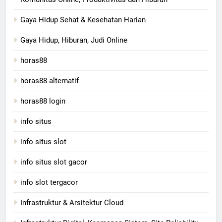
Gaya Hidup Sehat & Kesehatan Harian
Gaya Hidup, Hiburan, Judi Online
horas88
horas88 alternatif
horas88 login
info situs
info situs slot
info situs slot gacor
info slot tergacor
Infrastruktur & Arsitektur Cloud