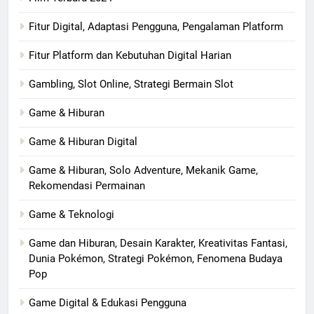
Fitur Digital, Adaptasi Pengguna, Pengalaman Platform
Fitur Platform dan Kebutuhan Digital Harian
Gambling, Slot Online, Strategi Bermain Slot
Game & Hiburan
Game & Hiburan Digital
Game & Hiburan, Solo Adventure, Mekanik Game,
Rekomendasi Permainan
Game & Teknologi
Game dan Hiburan, Desain Karakter, Kreativitas Fantasi,
Dunia Pokémon, Strategi Pokémon, Fenomena Budaya
Pop
Game Digital & Edukasi Pengguna