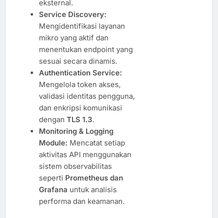
eksternal.
Service Discovery:
Mengidentifikasi layanan
mikro yang aktif dan
menentukan endpoint yang
sesuai secara dinamis.
Authentication Service:
Mengelola token akses,
validasi identitas pengguna,
dan enkripsi komunikasi
dengan
TLS 1.3
.
Monitoring & Logging
Module:
Mencatat setiap
aktivitas API menggunakan
sistem observabilitas
seperti
Prometheus dan
Grafana
untuk analisis
performa dan keamanan.