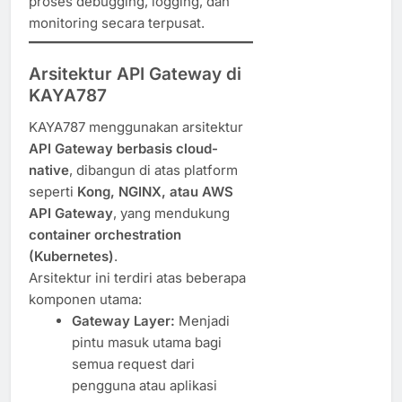
proses debugging, logging, dan
monitoring secara terpusat.
Arsitektur API Gateway di
KAYA787
KAYA787 menggunakan arsitektur
API Gateway berbasis cloud-
native
, dibangun di atas platform
seperti
Kong, NGINX, atau AWS
API Gateway
, yang mendukung
container orchestration
(Kubernetes)
.
Arsitektur ini terdiri atas beberapa
komponen utama:
Gateway Layer:
Menjadi
pintu masuk utama bagi
semua request dari
pengguna atau aplikasi