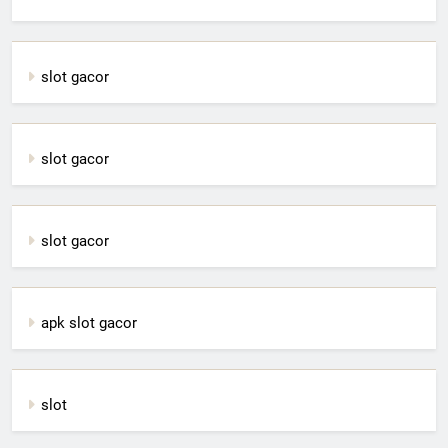
slot gacor
slot gacor
slot gacor
apk slot gacor
slot