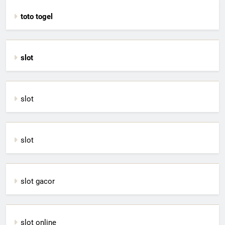
toto togel
slot
slot
slot
slot gacor
slot online