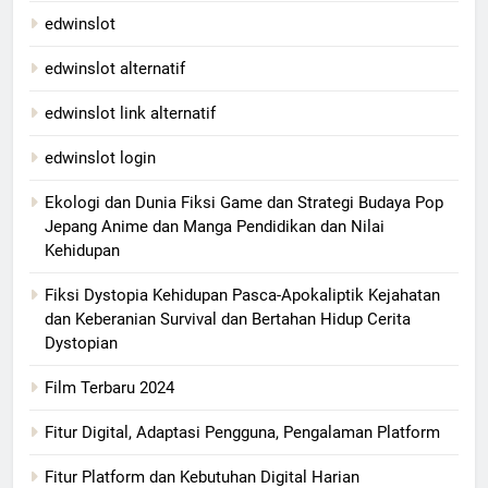
edwinslot
edwinslot alternatif
edwinslot link alternatif
edwinslot login
Ekologi dan Dunia Fiksi Game dan Strategi Budaya Pop
Jepang Anime dan Manga Pendidikan dan Nilai
Kehidupan
Fiksi Dystopia Kehidupan Pasca-Apokaliptik Kejahatan
dan Keberanian Survival dan Bertahan Hidup Cerita
Dystopian
Film Terbaru 2024
Fitur Digital, Adaptasi Pengguna, Pengalaman Platform
Fitur Platform dan Kebutuhan Digital Harian