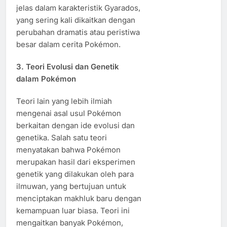
jelas dalam karakteristik Gyarados,
yang sering kali dikaitkan dengan
perubahan dramatis atau peristiwa
besar dalam cerita Pokémon.
3.
Teori Evolusi dan Genetik
dalam Pokémon
Teori lain yang lebih ilmiah
mengenai asal usul Pokémon
berkaitan dengan ide evolusi dan
genetika. Salah satu teori
menyatakan bahwa Pokémon
merupakan hasil dari eksperimen
genetik yang dilakukan oleh para
ilmuwan, yang bertujuan untuk
menciptakan makhluk baru dengan
kemampuan luar biasa. Teori ini
mengaitkan banyak Pokémon,