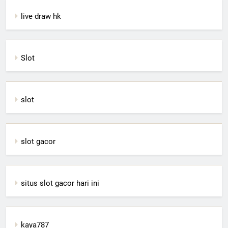
live draw hk
Slot
slot
slot gacor
situs slot gacor hari ini
kaya787