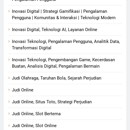
Inovasi Digital | Strategi Gamifikasi | Pengalaman
Pengguna | Komunitas & Interaksi | Teknologi Modern
Inovasi Digital, Teknologi AI, Layanan Online
Inovasi Teknologi, Pengalaman Pengguna, Analitik Data,
Transformasi Digital
Inovasi Teknologi, Pengembangan Game, Kecerdasan
Buatan, Analisis Digital, Pengalaman Bermain
Judi Olahraga, Taruhan Bola, Sejarah Perjudian
Judi Online
Judi Online, Situs Toto, Strategi Perjudian
Judi Online, Slot Bertema
Judi Online, Slot Online