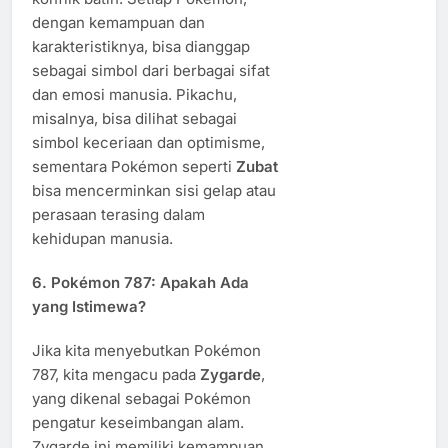
dengan kemampuan dan
karakteristiknya, bisa dianggap
sebagai simbol dari berbagai sifat
dan emosi manusia. Pikachu,
misalnya, bisa dilihat sebagai
simbol keceriaan dan optimisme,
sementara Pokémon seperti
Zubat
bisa mencerminkan sisi gelap atau
perasaan terasing dalam
kehidupan manusia.
6.
Pokémon 787: Apakah Ada
yang Istimewa?
Jika kita menyebutkan Pokémon
787, kita mengacu pada
Zygarde
,
yang dikenal sebagai Pokémon
pengatur keseimbangan alam.
Zygarde ini memiliki kemampuan