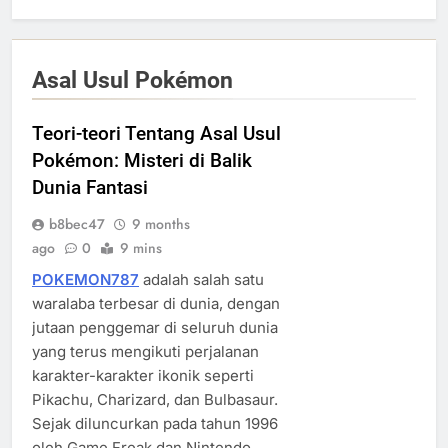
Asal Usul Pokémon
Teori-teori Tentang Asal Usul
Pokémon: Misteri di Balik
Dunia Fantasi
b8bec47
9 months
ago
0
9 mins
POKEMON787
adalah salah satu
waralaba terbesar di dunia, dengan
jutaan penggemar di seluruh dunia
yang terus mengikuti perjalanan
karakter-karakter ikonik seperti
Pikachu, Charizard, dan Bulbasaur.
Sejak diluncurkan pada tahun 1996
oleh Game Freak dan Nintendo,