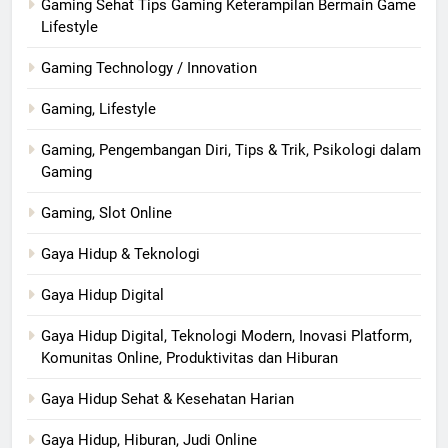
Gaming Sehat Tips Gaming Keterampilan Bermain Game
Lifestyle
Gaming Technology / Innovation
Gaming, Lifestyle
Gaming, Pengembangan Diri, Tips & Trik, Psikologi dalam
Gaming
Gaming, Slot Online
Gaya Hidup & Teknologi
Gaya Hidup Digital
Gaya Hidup Digital, Teknologi Modern, Inovasi Platform,
Komunitas Online, Produktivitas dan Hiburan
Gaya Hidup Sehat & Kesehatan Harian
Gaya Hidup, Hiburan, Judi Online