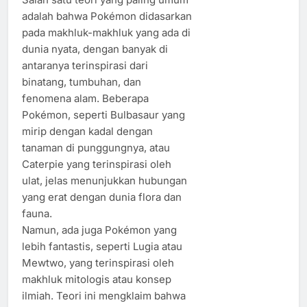
adalah bahwa Pokémon didasarkan
pada makhluk-makhluk yang ada di
dunia nyata, dengan banyak di
antaranya terinspirasi dari
binatang, tumbuhan, dan
fenomena alam. Beberapa
Pokémon, seperti Bulbasaur yang
mirip dengan kadal dengan
tanaman di punggungnya, atau
Caterpie yang terinspirasi oleh
ulat, jelas menunjukkan hubungan
yang erat dengan dunia flora dan
fauna.
Namun, ada juga Pokémon yang
lebih fantastis, seperti Lugia atau
Mewtwo, yang terinspirasi oleh
makhluk mitologis atau konsep
ilmiah. Teori ini mengklaim bahwa