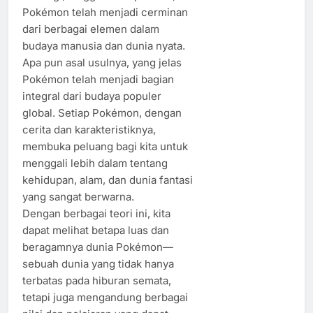
Pokémon telah menjadi cerminan
dari berbagai elemen dalam
budaya manusia dan dunia nyata.
Apa pun asal usulnya, yang jelas
Pokémon telah menjadi bagian
integral dari budaya populer
global. Setiap Pokémon, dengan
cerita dan karakteristiknya,
membuka peluang bagi kita untuk
menggali lebih dalam tentang
kehidupan, alam, dan dunia fantasi
yang sangat berwarna.
Dengan berbagai teori ini, kita
dapat melihat betapa luas dan
beragamnya dunia Pokémon—
sebuah dunia yang tidak hanya
terbatas pada hiburan semata,
tetapi juga mengandung berbagai