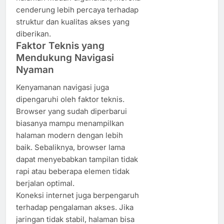
cenderung lebih percaya terhadap
struktur dan kualitas akses yang
diberikan.
Faktor Teknis yang
Mendukung Navigasi
Nyaman
Kenyamanan navigasi juga
dipengaruhi oleh faktor teknis.
Browser yang sudah diperbarui
biasanya mampu menampilkan
halaman modern dengan lebih
baik. Sebaliknya, browser lama
dapat menyebabkan tampilan tidak
rapi atau beberapa elemen tidak
berjalan optimal.
Koneksi internet juga berpengaruh
terhadap pengalaman akses. Jika
jaringan tidak stabil, halaman bisa