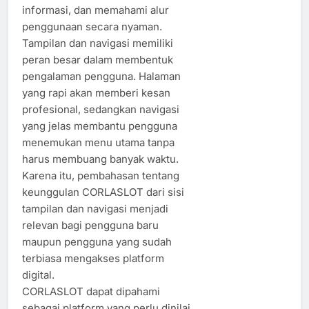
informasi, dan memahami alur
penggunaan secara nyaman.
Tampilan dan navigasi memiliki
peran besar dalam membentuk
pengalaman pengguna. Halaman
yang rapi akan memberi kesan
profesional, sedangkan navigasi
yang jelas membantu pengguna
menemukan menu utama tanpa
harus membuang banyak waktu.
Karena itu, pembahasan tentang
keunggulan CORLASLOT dari sisi
tampilan dan navigasi menjadi
relevan bagi pengguna baru
maupun pengguna yang sudah
terbiasa mengakses platform
digital.
CORLASLOT dapat dipahami
sebagai platform yang perlu dinilai