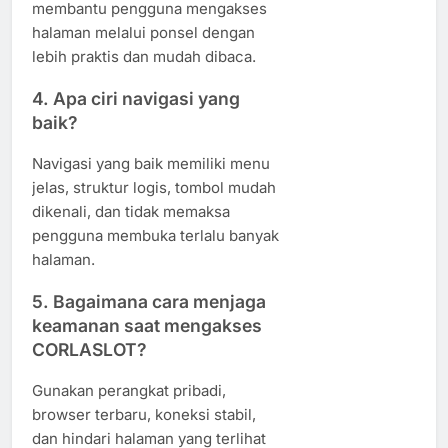
membantu pengguna mengakses
halaman melalui ponsel dengan
lebih praktis dan mudah dibaca.
4. Apa ciri navigasi yang
baik?
Navigasi yang baik memiliki menu
jelas, struktur logis, tombol mudah
dikenali, dan tidak memaksa
pengguna membuka terlalu banyak
halaman.
5. Bagaimana cara menjaga
keamanan saat mengakses
CORLASLOT?
Gunakan perangkat pribadi,
browser terbaru, koneksi stabil,
dan hindari halaman yang terlihat