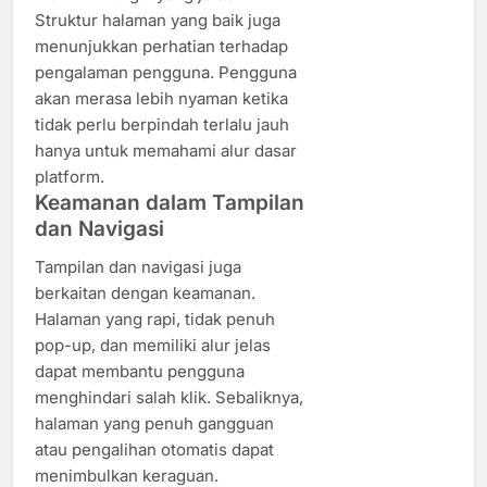
Struktur halaman yang baik juga
menunjukkan perhatian terhadap
pengalaman pengguna. Pengguna
akan merasa lebih nyaman ketika
tidak perlu berpindah terlalu jauh
hanya untuk memahami alur dasar
platform.
Keamanan dalam Tampilan
dan Navigasi
Tampilan dan navigasi juga
berkaitan dengan keamanan.
Halaman yang rapi, tidak penuh
pop-up, dan memiliki alur jelas
dapat membantu pengguna
menghindari salah klik. Sebaliknya,
halaman yang penuh gangguan
atau pengalihan otomatis dapat
menimbulkan keraguan.