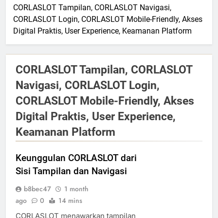
CORLASLOT Tampilan, CORLASLOT Navigasi,
CORLASLOT Login, CORLASLOT Mobile-Friendly, Akses
Digital Praktis, User Experience, Keamanan Platform
CORLASLOT Tampilan, CORLASLOT
Navigasi, CORLASLOT Login,
CORLASLOT Mobile-Friendly, Akses
Digital Praktis, User Experience,
Keamanan Platform
Keunggulan CORLASLOT dari
Sisi Tampilan dan Navigasi
b8bec47
1 month
ago
0
14 mins
CORLASLOT menawarkan tampilan