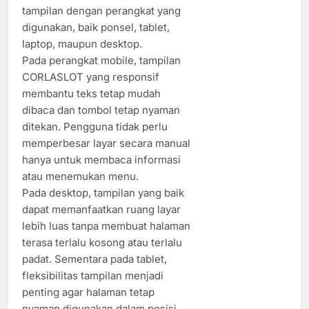
tampilan dengan perangkat yang
digunakan, baik ponsel, tablet,
laptop, maupun desktop.
Pada perangkat mobile, tampilan
CORLASLOT yang responsif
membantu teks tetap mudah
dibaca dan tombol tetap nyaman
ditekan. Pengguna tidak perlu
memperbesar layar secara manual
hanya untuk membaca informasi
atau menemukan menu.
Pada desktop, tampilan yang baik
dapat memanfaatkan ruang layar
lebih luas tanpa membuat halaman
terasa terlalu kosong atau terlalu
padat. Sementara pada tablet,
fleksibilitas tampilan menjadi
penting agar halaman tetap
nyaman digunakan dalam posisi