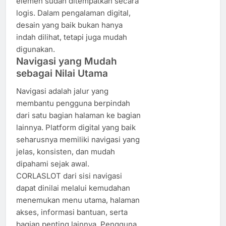
elemen sudah ditempatkan secara
logis. Dalam pengalaman digital,
desain yang baik bukan hanya
indah dilihat, tetapi juga mudah
digunakan.
Navigasi yang Mudah
sebagai Nilai Utama
Navigasi adalah jalur yang
membantu pengguna berpindah
dari satu bagian halaman ke bagian
lainnya. Platform digital yang baik
seharusnya memiliki navigasi yang
jelas, konsisten, dan mudah
dipahami sejak awal.
CORLASLOT dari sisi navigasi
dapat dinilai melalui kemudahan
menemukan menu utama, halaman
akses, informasi bantuan, serta
bagian penting lainnya. Pengguna