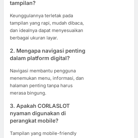
tampilan?
Keunggulannya terletak pada
tampilan yang rapi, mudah dibaca,
dan idealnya dapat menyesuaikan
berbagai ukuran layar.
2. Mengapa navigasi penting
dalam platform digital?
Navigasi membantu pengguna
menemukan menu, informasi, dan
halaman penting tanpa harus
merasa bingung.
3. Apakah CORLASLOT
nyaman digunakan di
perangkat mobile?
Tampilan yang mobile-friendly