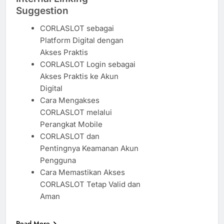
Suggestion
CORLASLOT sebagai
Platform Digital dengan
Akses Praktis
CORLASLOT Login sebagai
Akses Praktis ke Akun
Digital
Cara Mengakses
CORLASLOT melalui
Perangkat Mobile
CORLASLOT dan
Pentingnya Keamanan Akun
Pengguna
Cara Memastikan Akses
CORLASLOT Tetap Valid dan
Aman
Read More