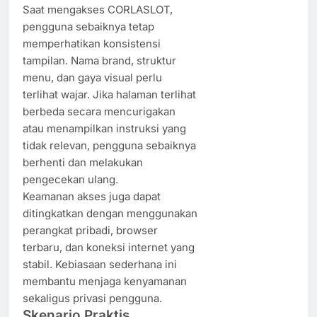
Saat mengakses CORLASLOT,
pengguna sebaiknya tetap
memperhatikan konsistensi
tampilan. Nama brand, struktur
menu, dan gaya visual perlu
terlihat wajar. Jika halaman terlihat
berbeda secara mencurigakan
atau menampilkan instruksi yang
tidak relevan, pengguna sebaiknya
berhenti dan melakukan
pengecekan ulang.
Keamanan akses juga dapat
ditingkatkan dengan menggunakan
perangkat pribadi, browser
terbaru, dan koneksi internet yang
stabil. Kebiasaan sederhana ini
membantu menjaga kenyamanan
sekaligus privasi pengguna.
Skenario Praktis