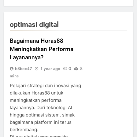
optimasi digital
Bagaimana Horas88
Meningkatkan Performa
Layanannya?
b8bec47
1 year ago
0
8
mins
Pelajari strategi dan inovasi yang
dilakukan Horas88 untuk
meningkatkan performa
layanannya. Dari teknologi AI
hingga optimasi sistem, simak
bagaimana platform ini terus
berkembang.
Di era digital yang semakin