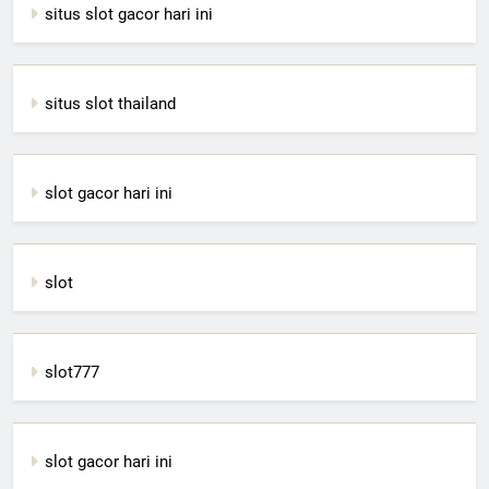
situs slot gacor hari ini
situs slot thailand
slot gacor hari ini
slot
slot777
slot gacor hari ini