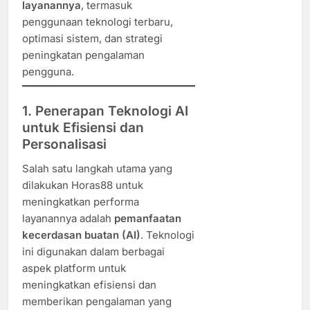
layanannya
, termasuk
penggunaan teknologi terbaru,
optimasi sistem, dan strategi
peningkatan pengalaman
pengguna.
1. Penerapan Teknologi AI
untuk Efisiensi dan
Personalisasi
Salah satu langkah utama yang
dilakukan Horas88 untuk
meningkatkan performa
layanannya adalah
pemanfaatan
kecerdasan buatan (AI)
. Teknologi
ini digunakan dalam berbagai
aspek platform untuk
meningkatkan efisiensi dan
memberikan pengalaman yang