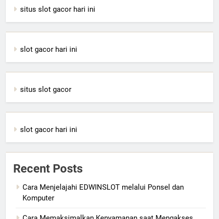
situs slot gacor hari ini
slot gacor hari ini
situs slot gacor
slot gacor hari ini
Recent Posts
Cara Menjelajahi EDWINSLOT melalui Ponsel dan
Komputer
Cara Memaksimalkan Kenyamanan saat Mengakses