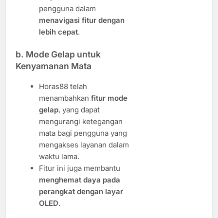
pengguna dalam
menavigasi fitur dengan
lebih cepat
.
b. Mode Gelap untuk
Kenyamanan Mata
Horas88 telah
menambahkan
fitur mode
gelap
, yang dapat
mengurangi ketegangan
mata bagi pengguna yang
mengakses layanan dalam
waktu lama.
Fitur ini juga membantu
menghemat daya pada
perangkat dengan layar
OLED
.