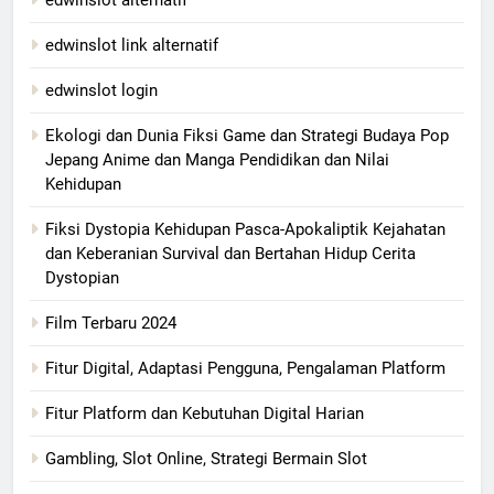
edwinslot link alternatif
edwinslot login
Ekologi dan Dunia Fiksi Game dan Strategi Budaya Pop
Jepang Anime dan Manga Pendidikan dan Nilai
Kehidupan
Fiksi Dystopia Kehidupan Pasca-Apokaliptik Kejahatan
dan Keberanian Survival dan Bertahan Hidup Cerita
Dystopian
Film Terbaru 2024
Fitur Digital, Adaptasi Pengguna, Pengalaman Platform
Fitur Platform dan Kebutuhan Digital Harian
Gambling, Slot Online, Strategi Bermain Slot