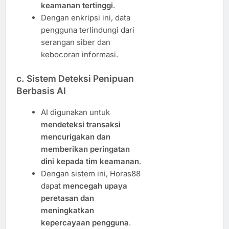
keamanan tertinggi
.
Dengan enkripsi ini, data
pengguna terlindungi dari
serangan siber dan
kebocoran informasi.
c. Sistem Deteksi Penipuan
Berbasis AI
AI digunakan untuk
mendeteksi transaksi
mencurigakan dan
memberikan peringatan
dini kepada tim keamanan
.
Dengan sistem ini, Horas88
dapat
mencegah upaya
peretasan dan
meningkatkan
kepercayaan pengguna
.