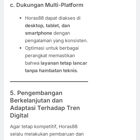
c. Dukungan Multi-Platform
Horas88 dapat diakses di
desktop, tablet, dan
smartphone
dengan
pengalaman yang konsisten.
Optimasi untuk berbagai
perangkat memastikan
bahwa
layanan tetap lancar
tanpa hambatan teknis
.
5. Pengembangan
Berkelanjutan dan
Adaptasi Terhadap Tren
Digital
Agar tetap kompetitif, Horas88
selalu melakukan pembaruan dan