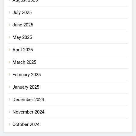
July 2025
June 2025
May 2025
April 2025
March 2025
February 2025
January 2025
December 2024
November 2024
October 2024