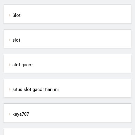
Slot
slot
slot gacor
situs slot gacor hari ini
kaya787